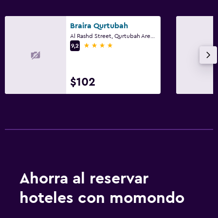
Braira Qurtubah
Al Rashd Street, Qurtubah Area, Riad
4 estrellas
9,2
$102
Ahorra al reservar
hoteles con momondo