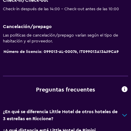
Check-in/Check-out
Aseo
Check-in después de las 14:00 - Check-out antes de las 10:00
Papel higiénico
Baño privado
Cancelación/prepago
Ducha italiana
Las políticas de cancelación/prepago varían según el tipo de
habitación y el proveedor.
Comedor
Número de licencia: 099013-AL-00076, IT099013A134JI9CA9
Minibar
Almuerzos para llevar
Menús para dietas especiales (bajo petición)
Bar de tapas
Preguntas frecuentes
Restaurante
Bar/lounge
¿En qué se diferencia Little Hotel de otros hoteles de
Desayuno en la habitación
3 estrellas en Riccione?
Accesibilidad y adecuación
¿A qué distancia está Little Hotel de Rímini