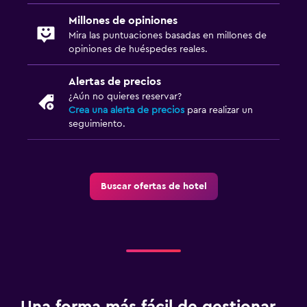
Lavandería
Millones de opiniones
Servicios de lavandería/tintorería
Mira las puntuaciones basadas en millones de
opiniones de huéspedes reales.
Zona de trabajo
Alertas de precios
Fax/fotocopiadora
¿Aún no quieres reservar?
Escritorio
Crea una alerta de precios
para realizar un
seguimiento.
Piscina y spa
Bañera de hidromasaje
Buscar ofertas de hotel
Actividades
Bicicletas
Gimnasio
Gimnasio
Una forma más fácil de gestionar