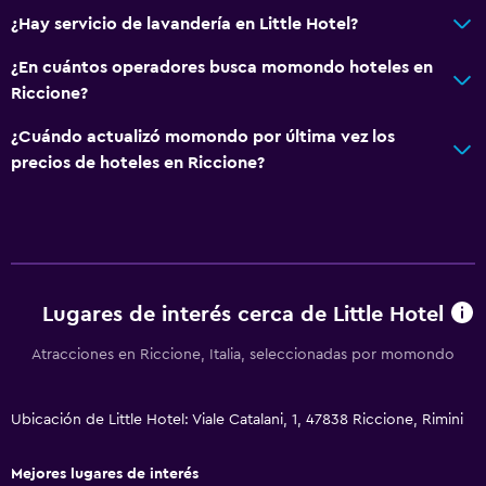
Jardín
¿Hay servicio de lavandería en Little Hotel?
¿En cuántos operadores busca momondo hoteles en
Salud y seguridad
Riccione?
Limpieza diaria
¿Cuándo actualizó momondo por última vez los
Botiquín de primeros auxilios
precios de hoteles en Riccione?
Cámaras CCTV en zonas comunes
Cámaras CCTV en el exterior
Seguridad las 24 horas
Caja fuerte
Lugares de interés cerca de Little Hotel
Estacionamiento y transporte
Atracciones en Riccione, Italia, seleccionadas por momondo
Carga de vehículos eléctricos
Estacionamiento
Ubicación de Little Hotel: Viale Catalani, 1, 47838 Riccione, Rimini
Traslado aeropuerto
Mejores lugares de interés
Estacionamiento privado