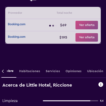
Proveedor
Total noche
$69
Ver oferta
$195
Ver oferta
Sobre
Habitaciones
Servicios
Opiniones
Ubicación
Acerca de Little Hotel, Riccione
Limpieza
8,6