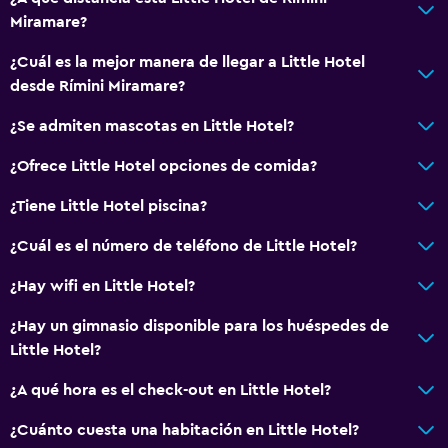
Miramare?
Mascotas permitidas bajo consulta (pueden aplicar cargos
extra)
¿Cuál es la mejor manera de llegar a Little Hotel
Ascensor
desde Rímini Miramare?
Ascensor disponible
¿Se admiten mascotas en Little Hotel?
Para no fumadores
¿Ofrece Little Hotel opciones de comida?
Plantas superiores accesibles por ascensor
¿Tiene Little Hotel piscina?
Áreas designadas para fumadores
¿Cuál es el número de teléfono de Little Hotel?
Aire libre
¿Hay wifi en Little Hotel?
Terraza/patio
¿Hay un gimnasio disponible para los huéspedes de
Sillas de playa
Little Hotel?
Terraza
¿A qué hora es el check-out en Little Hotel?
Muebles de exterior
Playa privada
¿Cuánto cuesta una habitación en Little Hotel?