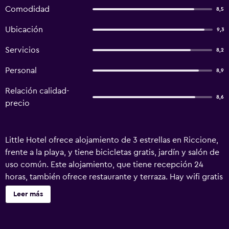
Comodidad
8,5
Ubicación
9,3
Servicios
8,2
Personal
8,9
Relación calidad-
8,6
precio
Little Hotel ofrece alojamiento de 3 estrellas en Riccione,
frente a la playa, y tiene bicicletas gratis, jardín y salón de
uso común. Este alojamiento, que tiene recepción 24
horas, también ofrece restaurante y terraza. Hay wifi gratis
y se ofrece parking privado por un suplemento. Todas las
Leer más
habitaciones del alojamiento tienen baño privado con
ducha y artículos de aseo gratuitos, además de TV de
pantalla plana y aire acondicionado. Algunas de las