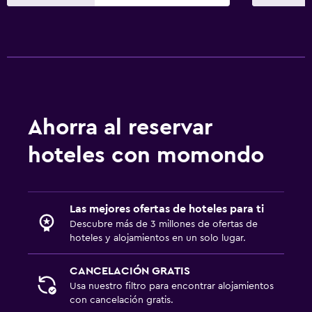
Enchufe cerca de la cama
Perchero
Armario o clóset
Servicios y facilidades
Caja fuerte
Ahorra al reservar
Acceso con tarjeta
hoteles con momondo
Recepción 24 horas
Ideal para familias
Las mejores ofertas de hoteles para ti
Cuna/cama nido disponibles
Descubre más de 3 millones de ofertas de
Comidas para niños
hoteles y alojamientos en un solo lugar.
Carriolas
CANCELACIÓN GRATIS
Usa nuestro filtro para encontrar alojamientos
Lavandería
con cancelación gratis.