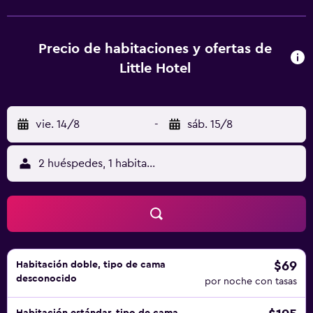
habitaciones incluyen balcón. El desayuno está disponible
e incluye opciones buffet, continentales o italianas. Playa
de Riccione está a pocos pasos del alojamiento, y Viale
Precio de habitaciones y ofertas de
Ceccarini está a 14 min a pie. El aeropuerto (Aeropuerto
Little Hotel
internacional Federico Fellini) está a 3 km.
vie. 14/8
-
sáb. 15/8
2 huéspedes, 1 habitación
$69
Habitación doble, tipo de cama
desconocido
por noche con tasas