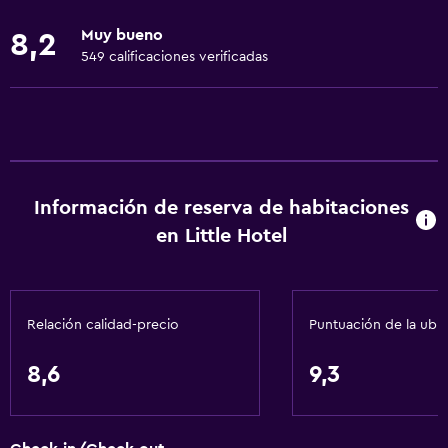
Toallas
Muy bueno
8,2
Extinguidor
549 calificaciones verificadas
Artículos de aseo gratis
Champú
Alarma de humo
Calefacción
Información de reserva de habitaciones
Gel de ducha
en Little Hotel
Aire acondicionado
Papeleras
Relación calidad-precio
Puntuación de la ubi
Baño
Ducha
8,6
9,3
Bidé
Secador de pelo