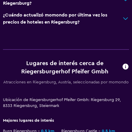
Riegersburg?
Restaurante
¿Cuándo actualizó momondo por última vez los
Máquina expendedora (botanas)
precios de hoteles en Riegersburg?
Ideal para familias
Cuna/cama nido disponibles
Parque infantil
Lugares de interés cerca de
Aire libre
Riegersburgerhof Pfeifer Gmbh
Terraza/patio
Atracciones en Riegersburg, Austria, seleccionadas por momondo
Habitación
Ubicación de Riegersburgerhof Pfeifer Gmbh: Riegersburg 29,
Armario o clóset
8333 Riegersburg, Steiermark
Zona de trabajo
Mejores lugares de interés
Escritorio
Burg Riegersburg
0,5 km
Riegersburg Castle
0,5 km