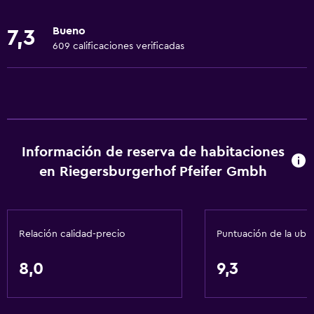
Alarma de humo
Bueno
7,3
Calefacción
609 calificaciones verificadas
General
Habitaciones familiares
Teléfono
Zona de estar
Información de reserva de habitaciones
en Riegersburgerhof Pfeifer Gmbh
Piso de parquet o madera noble
Espacio de almacenamiento
Estacionamiento y transporte
Relación calidad-precio
Puntuación de la ubi
Traslado al aeropuerto (con cargos)
8,0
9,3
Estacionamiento gratuito
Estacionamiento privado