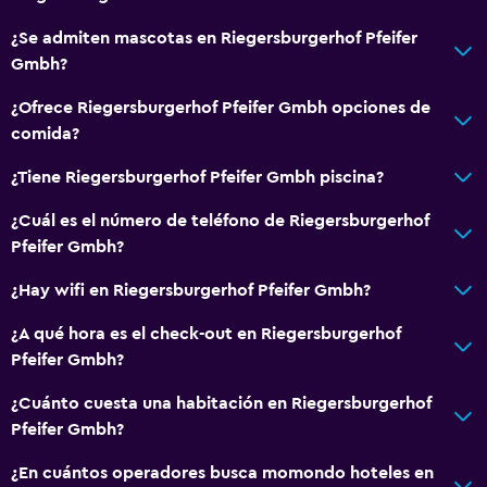
Baño
¿Se admiten mascotas en Riegersburgerhof Pfeifer
Aseo
Gmbh?
Ducha
¿Ofrece Riegersburgerhof Pfeifer Gmbh opciones de
Baño privado
comida?
¿Tiene Riegersburgerhof Pfeifer Gmbh piscina?
Actividades
Paseos a caballo
¿Cuál es el número de teléfono de Riegersburgerhof
Pfeifer Gmbh?
Senderismo
Ciclismo
¿Hay wifi en Riegersburgerhof Pfeifer Gmbh?
¿A qué hora es el check-out en Riegersburgerhof
Sistema de entretenimiento
Pfeifer Gmbh?
TV por cable o vía satélite
¿Cuánto cuesta una habitación en Riegersburgerhof
Sala de estar/TV compartida
Pfeifer Gmbh?
¿En cuántos operadores busca momondo hoteles en
Comedor