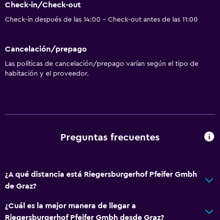
Check-in/Check-out
Servicio de traslado (cargo adicional)
Check-in después de las 14:00 - Check-out antes de las 11:00
Accesibilidad y adecuación
Cancelación/prepago
Para no fumadores
Las políticas de cancelación/prepago varían según el tipo de
Mascotas permitidas bajo consulta (pueden aplicar cargos
habitación y el proveedor.
extra)
Ascensor
Plantas superiores accesibles por ascensor
Servicios y facilidades
Preguntas frecuentes
Cajero automático/banco
Renta de autos
¿A qué distancia está Riegersburgerhof Pfeifer Gmbh
Instalaciones para reuniones
de Graz?
Mostrador de información turística
¿Cuál es la mejor manera de llegar a
Riegersburgerhof Pfeifer Gmbh desde Graz?