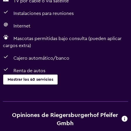
TV por cable o vía satélite
Instalaciones para reuniones
Internet
Mascotas permitidas bajo consulta (pueden aplicar
cargos extra)
Cajero automático/banco
Renta de autos
Mostrar los 40 servicios
Servicios básicos
Wifi gratis
Wifi disponible en todas las instalaciones
Opiniones de Riegersburgerhof Pfeifer
Internet
Gmbh
Extinguidor