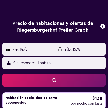
Algunas tienen balcón y otras, dormitorio y sala de estar
independientes. Todas las mañanas se sirve el desayuno. El
Riegersburgerhof ofrece aparcamiento privado gratuito y
servicio de alquiler de coches. La estación de Hatzendorf
Precio de habitaciones y ofertas de
está a 7 km y Feldbach se encuentra a 10 minutos en
Riegersburgerhof Pfeifer Gmbh
coche. El spa termal de Loipersdorf está a 20 km, mientras
que el aeropuerto de Graz queda a 1 hora en coche.
vie. 14/8
-
sáb. 15/8
2 huéspedes, 1 habitación
$138
Habitación doble, tipo de cama
desconocido
por noche con tasas