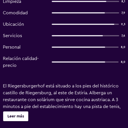
Limpieza
8,1
Comodidad
7,9
Ubicación
9,3
Servicios
7,6
Personal
8,0
Relación calidad-
8,0
precio
El Riegersburgerhof está situado a los pies del histórico
castillo de Riegersburg, al este de Estiria. Alberga un
restaurante con solárium que sirve cocina austriaca. A 3
minutos a pie del establecimiento hay una pista de tenis,
un parque infantil, instalaciones para montar a caballo y
Leer más
una parada de autobús. Los alojamientos del
Riegersburgerhof disponen de baño y TV vía satélite.