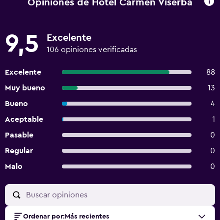
Opiniones de Hotel Carmen Viserba
9,5
Excelente
106 opiniones verificadas
Excelente
88
Muy bueno
13
Bueno
4
Aceptable
1
Pasable
0
Regular
0
Malo
0
Ordenar por
:
Más recientes