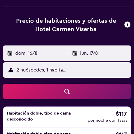
equipadas con TV de pantalla plana y artículos de aseo
gratuitos. Hay opciones buffet o italianas de desayuno
disponibles en Hotel Carmen Viserba. Fiabilandia está a 10
Precio de habitaciones y ofertas de
km del alojamiento, y Estación Marítima Bellaria Igea está a
Hotel Carmen Viserba
12 km. El aeropuerto (Aeropuerto internacional Federico
Fellini) está a 9 km.
dom. 16/8
-
lun. 17/8
2 huéspedes, 1 habitación
$117
Habitación doble, tipo de cama
desconocido
por noche con tasas