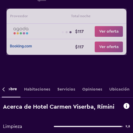
Proveedor
Total noche
$117
Ver oferta
$117
Ver oferta
Sobre
Habitaciones
Servicios
Opiniones
Ubicación
Acerca de Hotel Carmen Viserba, Rímini
Limpieza
9,8