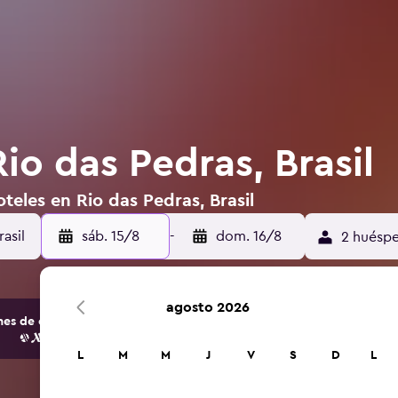
io das Pedras, Brasil
teles en Rio das Pedras, Brasil
sáb. 15/8
-
dom. 16/8
2 huéspe
agosto 2026
s de opciones de hoteles y alojamientos.
L
M
M
J
V
S
D
L