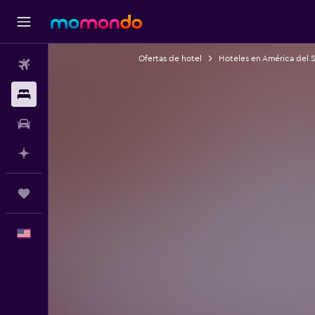
Ofertas de hotel
Hoteles en América del 
Vuelos
Alojamientos
Autos
Planifica con IA
Trips
Español