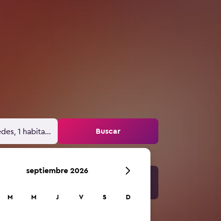
Buscar
des, 1 habitación
septiembre 2026
M
M
J
V
S
D