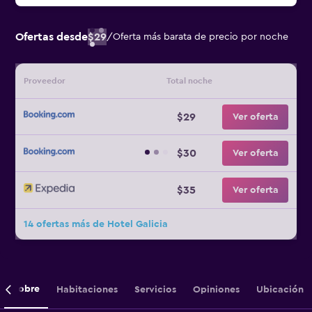
Ofertas desde
$29
/
Oferta más barata de precio por noche
Proveedor
Total noche
$29
Ver oferta
$30
Ver oferta
$35
Ver oferta
14 ofertas más de Hotel Galicia
Sobre
Habitaciones
Servicios
Opiniones
Ubicación