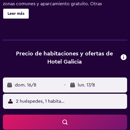
zonas comunes y aparcamiento gratuito. Otras
instalaciones incluyen un centro de negocios, servicio de
Leer más
recepción 24 horas y una sala de ordenadores. Hotel
Galicia ofrece 56 alojamientos con aire acondicionado,
minibar y caja fuerte (cabe un portátil). Se ofrece
televisión por cable. Los baños están equipados con
ducha. Este hotel en Río de Janeiro ofrece acceso a
Internet wifi gratis. Se ofrece servicio de limpieza todos
Precio de habitaciones y ofertas de
los días y es posible solicitar secador de pelo.
Hotel Galicia
dom. 16/8
-
lun. 17/8
2 huéspedes, 1 habitación