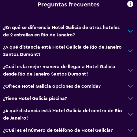
Extinguidor
Preguntas frecuentes
Gel de ducha
Aire acondicionado
¿En qué se diferencia Hotel Galicia de otros hoteles
Papeleras
de 2 estrellas en Río de Janeiro?
Sistema de entretenimiento
¿A qué distancia está Hotel Galicia de Río de Janeiro
Santos Dumont?
Radio
TV de pantalla plana
¿Cuál es la mejor manera de llegar a Hotel Galicia
desde Río de Janeiro Santos Dumont?
Sala de estar/TV compartida
TV por cable o vía satélite
¿Ofrece Hotel Galicia opciones de comida?
TV
¿Tiene Hotel Galicia piscina?
¿A qué distancia está Hotel Galicia del centro de Río
Baño
de Janeiro?
Ducha
¿Cuál es el número de teléfono de Hotel Galicia?
Inodoro con cisterna alta