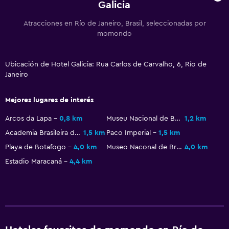
Espacio de almacenamiento
Galicia
Atracciones en Río de Janeiro, Brasil, seleccionadas por
Comedor
momondo
Minibar
Restaurante
Ubicación de Hotel Galicia: Rua Carlos de Carvalho, 6, Río de
Janeiro
Bar/lounge
Mejores lugares de interés
Salud y seguridad
Arcos da Lapa
0,8 km
Museu Nacional de Belas Artes
1,2 km
Limpieza diaria
Academia Brasileira de Letras
1,5 km
Paco Imperial
1,5 km
Cámaras CCTV en zonas comunes
Playa de Botafogo
4,0 km
Museo Naconal de Brasil
4,0 km
Cámaras CCTV en el exterior
Estadio Maracaná
4,4 km
Estacionamiento y transporte
Estacionamiento gratuito
Estacionamiento privado