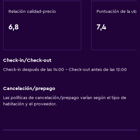
Centro de negocios
Relación calidad-precio
Puntuación de la ubi
Servicio de despertador
Caja fuerte
6,8
7,4
Instalaciones para reuniones
Servicio de habitaciones
Acceso con llave
Check-in/Check-out
Acceso con tarjeta
Check-in después de las 14:00 - Check-out antes de las 12:00
Recepción 24 horas
Cancelación/prepago
Servicios básicos
Las políticas de cancelación/prepago varían según el tipo de
Wifi gratis
habitación y el proveedor.
Internet
Ropa de cama
Toallas