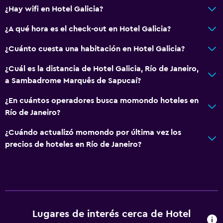
Aseo
¿Hay wifi en Hotel Galicia?
Papel higiénico
¿A qué hora es el check-out en Hotel Galicia?
Baño privado
¿Cuánto cuesta una habitación en Hotel Galicia?
Habitación
¿Cuál es la distancia de Hotel Galicia, Río de Janeiro,
a Sambadrome Marquês de Sapucaí?
Enchufe cerca de la cama
Despertador
¿En cuántos operadores busca momondo hoteles en
Río de Janeiro?
Perchero
Armario o clóset
¿Cuándo actualizó momondo por última vez los
precios de hoteles en Río de Janeiro?
General
Piso de parquet o madera noble
Casilleros
Teléfono
Lugares de interés cerca de Hotel