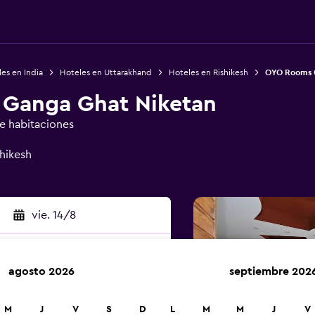
es en India
Hoteles en Uttarakhand
Hoteles en Rishikesh
OYO Rooms 
Ganga Ghat Niketan
de habitaciones
hikesh
vie. 14/8
agosto 2026
septiembre 202
car
M
J
V
S
D
L
M
M
J
V