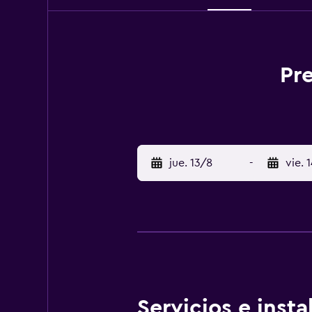
Pr
jue. 13/8
-
vie. 
Servicios e inst