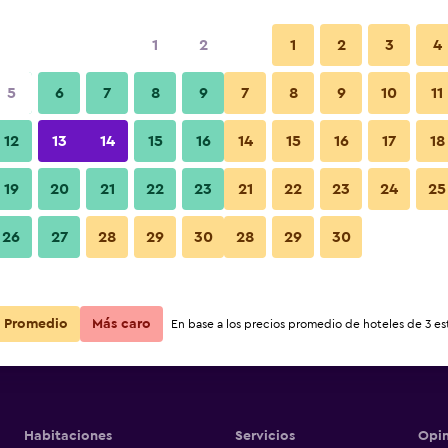
1
2
1
2
3
4
5
6
7
8
9
7
8
9
10
11
Recepción
12
13
14
15
16
14
15
16
17
18
ga Ghat
Ver precios
19
20
21
22
23
21
22
23
24
25
ga Ghat
Fotos
26
27
28
29
30
28
29
30
Ver precios
ga Ghat
Ver precios
Promedio
Más caro
En base a los precios promedio de hoteles de 3 est
Habitaciones
Servicios
Opin