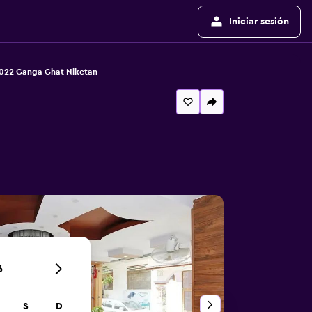
Iniciar sesión
022 Ganga Ghat Niketan
6
S
D