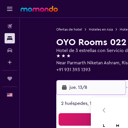
Vuelos
Ofertas de hotel
Hoteles en Asia
Hotel
Alojamientos
OYO Rooms 022 
Autos
Hotel de 3 estrellas con Servicio 
3 estrellas
Planifica con IA
Near Parmarth Niketan Ashram, Ris
+91 931 393 1393
Trips
jue. 13/8
-
Español
2 huéspedes, 1 habitación
Bus
L
M