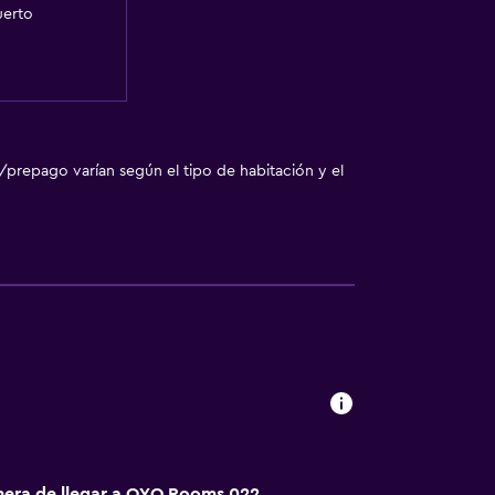
uerto
/prepago varían según el tipo de habitación y el
nera de llegar a OYO Rooms 022