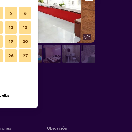
5
6
12
13
1/9
Otros
19
20
26
27
rellas
iones
Ubicación