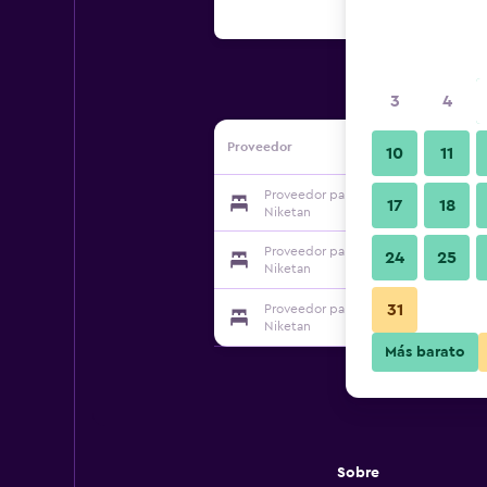
3
4
Proveedor
10
11
Proveedor para OYO Rooms 022 Gan
17
18
Niketan
Proveedor para OYO Rooms 022 Gan
24
25
Niketan
31
Proveedor para OYO Rooms 022 Gan
Niketan
Más barato
Sobre