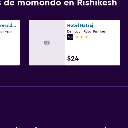
os de momondo en Rishikesh
Hotel Ishan A Riverside Retreat
Hotel Natraj
ishikesh
Dehradun Road, Rishikesh
3 estrellas
6,8
$24