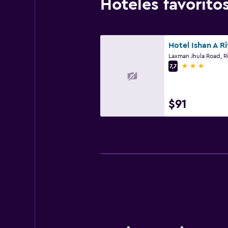
Hoteles favorit
Laxman Jhula Road, R
3 estrellas
7,7
$91