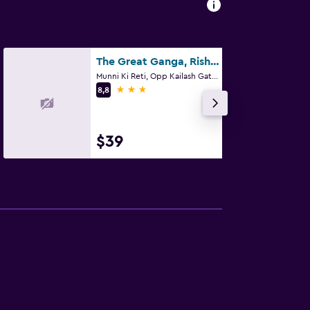
The Great Ganga, Rishikesh
Munni Ki Reti, Opp Kailash Gate, Rishikesh
3 estrellas
8,8
$39