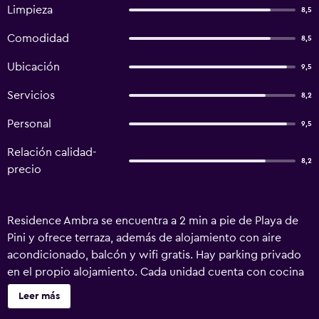
Limpieza
8,5
Comodidad
8,5
Ubicación
9,5
Servicios
8,2
Personal
9,5
Relación calidad-
8,2
precio
Residence Ambra se encuentra a 2 min a pie de Playa de
Pini y ofrece terraza, además de alojamiento con aire
acondicionado, balcón y wifi gratis. Hay parking privado
en el propio alojamiento. Cada unidad cuenta con cocina
totalmente equipada con mesa de comedor, TV de
Leer más
pantalla plana con canales vía satélite y baño privado con