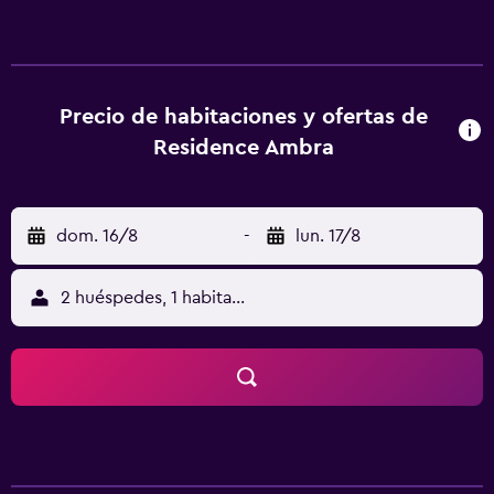
ducha, artículos de aseo gratuitos y secador de pelo.
También se ofrece nevera, microondas y fogones, además
de cafetera y hervidor. El apartahotel ofrece servicio de
alquiler de bicicletas. Castello di Avio está a 32 km del
alojamiento, y MUSE está a 45 km.
Precio de habitaciones y ofertas de
Residence Ambra
dom. 16/8
-
lun. 17/8
2 huéspedes, 1 habitación