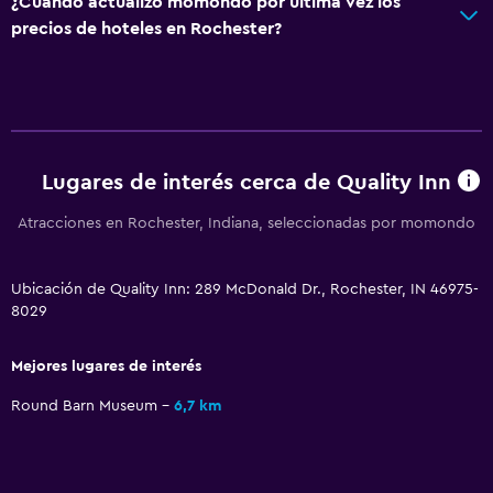
¿Cuándo actualizó momondo por última vez los
Perchero
precios de hoteles en Rochester?
Armario o clóset
Despertador
Comedor
Lugares de interés cerca de Quality Inn
Minibar
Máquina expendedora (bebidas)
Atracciones en Rochester, Indiana, seleccionadas por momondo
Máquina expendedora (botanas)
Ubicación de Quality Inn: 289 McDonald Dr., Rochester, IN 46975-
8029
Salud y seguridad
Limpieza diaria
Mejores lugares de interés
Botiquín de primeros auxilios
Round Barn Museum
6,7 km
Cámaras CCTV en zonas comunes
Lavandería