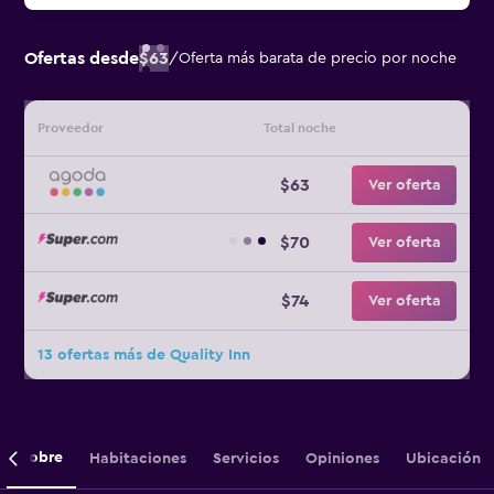
Ofertas desde
$63
/
Oferta más barata de precio por noche
Proveedor
Total noche
$63
Ver oferta
$70
Ver oferta
$74
Ver oferta
13 ofertas más de Quality Inn
Sobre
Habitaciones
Servicios
Opiniones
Ubicación