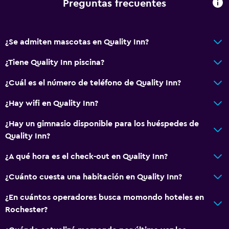
Preguntas frecuentes
TV por cable o vía satélite
Canales de pago
¿Se admiten mascotas en Quality Inn?
Accesibilidad y adecuación
¿Tiene Quality Inn piscina?
Para no fumadores
¿Cuál es el número de teléfono de Quality Inn?
Mascotas permitidas bajo consulta (pueden aplicar cargos
extra)
¿Hay wifi en Quality Inn?
Áreas designadas para fumadores
¿Hay un gimnasio disponible para los huéspedes de
Quality Inn?
Baño
¿A qué hora es el check-out en Quality Inn?
Tina de baño
Bañera de hidromasaje
¿Cuánto cuesta una habitación en Quality Inn?
Secador de pelo
¿En cuántos operadores busca momondo hoteles en
Rochester?
Habitación