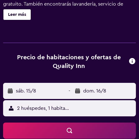
gratuito. También encontrarás lavandería, servicio de
recepción 24 horas y periódicos gratuitos. Quality Inn
Leer más
Rochester South ofrece 60 alojamientos con aire
acondicionado, caja fuerte y cafetera y tetera. Se ofrece
televisión por cable con películas de pago. Se ofrece
frigorífico y microondas. Este hotel en Rochester ofrece
acceso a Internet wifi gratis. Los servicios para las
personas de negocios incluyen escritorio y periódicos
Precio de habitaciones y ofertas de
gratuitos entre semana, además de teléfono; se ofrecen
Quality Inn
llamadas locales gratuitas (pueden existir restricciones).
Se ofrece servicio de limpieza todos los días. Los servicios
de ocio y esparcimiento en este hotel incluyen gimnasio.
sáb. 15/8
-
dom. 16/8
2 huéspedes, 1 habitación