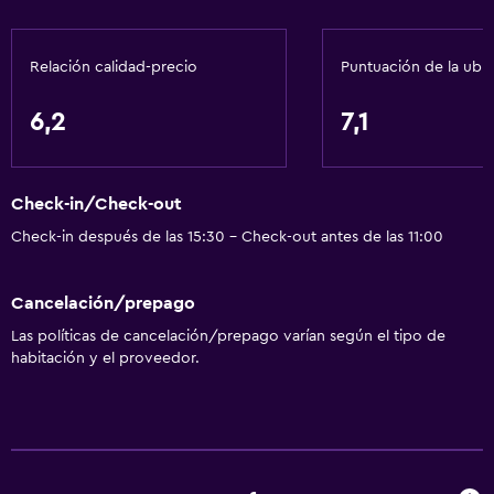
Tetera/cafetera
Nevera
Relación calidad-precio
Puntuación de la ubi
Cafetera
Microondas
6,2
7,1
Cocina
Servicios y facilidades
Check-in/Check-out
Centro de negocios
Check-in después de las 15:30 - Check-out antes de las 11:00
Servicio de despertador
Cancelación/prepago
Check-out exprés
Las políticas de cancelación/prepago varían según el tipo de
Instalaciones para reuniones
habitación y el proveedor.
Recepción 24 horas
Sistema de entretenimiento
Radio