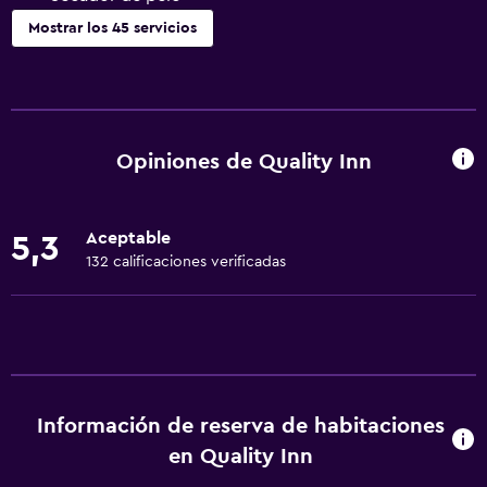
Mostrar los 45 servicios
Servicios básicos
Wifi gratis
Wifi disponible en todas las instalaciones
Opiniones de Quality Inn
Internet
Extinguidor
Aceptable
5,3
Aire acondicionado
132 calificaciones verificadas
Artículos de aseo gratis
Alarma de humo
Calefacción
Papeleras
Información de reserva de habitaciones
Cocina
en Quality Inn