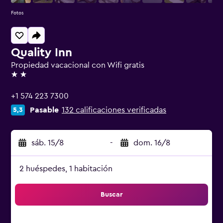
Fotos
Quality Inn
Propiedad vacacional con Wifi gratis
2 estrellas
+1 574 223 7300
Pasable
132 calificaciones verificadas
5,3
sáb. 15/8
-
dom. 16/8
2 huéspedes, 1 habitación
Buscar