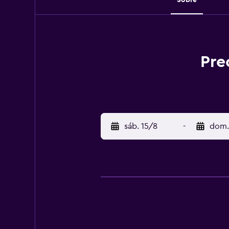
Pre
sáb. 15/8
-
dom.