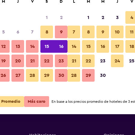
M
J
V
S
D
L
M
M
J
V
1
2
1
2
3
4
5
6
7
8
9
7
8
9
10
11
Habitación
12
13
14
15
16
14
15
16
17
18
Ver precios
19
20
21
22
23
21
22
23
24
25
Fotos
26
27
28
29
30
28
29
30
Ver precios
Ver precios
Promedio
Más caro
En base a los precios promedio de hoteles de 3 est