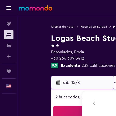
Vuelos
Ofertas de hotel
Hoteles en Europa
H
Alojamientos
Logas Beach Stu
2 estrellas
Autos
Peroulades, Roda
Planifica con IA
+30 266 309 5412
Excelente
232 calificaciones
9,3
Trips
sáb. 15/8
-
Español
2 huéspedes, 1 habitación
Bus