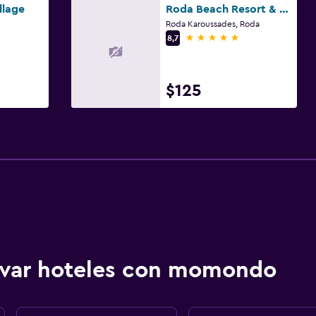
llage
Roda Beach Resort & Spa
Roda Karoussades, Roda
5 estrellas
8,7
$125
ervar hoteles con momondo