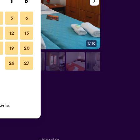
S
D
5
6
12
13
1/10
Vista del exterior
19
20
26
27
rellas