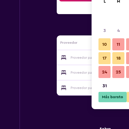
L
M
3
4
Proveedor
10
11
Proveedor para Logas Beach Studios
17
18
24
25
Proveedor para Logas Beach Studios
31
Proveedor para Logas Beach Studios
Más barato
Sobre