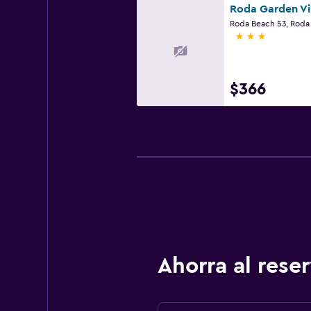
Roda Garden Vi
Roda Beach 53, Roda
3 estrellas
$366
Ahorra al res