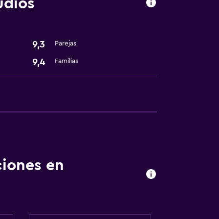
udios
9,3
Parejas
9,4
Familias
ciones en