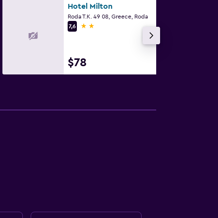
Hotel Milton
Roda T.K. 49 08, Greece, Roda
2 estrellas
7,6
$78