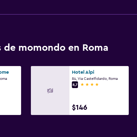
tos de momondo en Roma
Rome
Hotel Alpi
 Roma
84, Via Castelfidardo, Roma
4 estrellas
8,7
$146