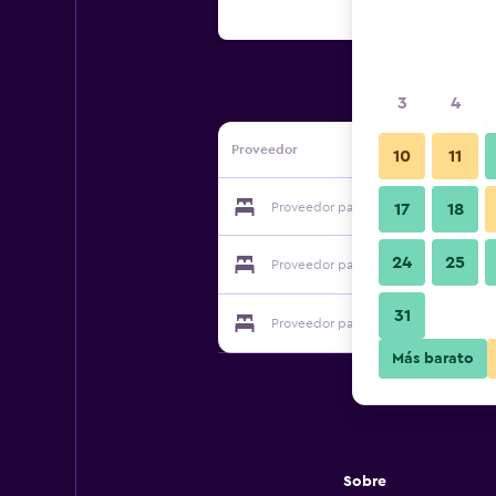
3
4
Proveedor
10
11
Proveedor para 1909 Bed and Breakfa
17
18
24
25
Proveedor para 1909 Bed and Breakfa
31
Proveedor para 1909 Bed and Breakfa
Más barato
Sobre