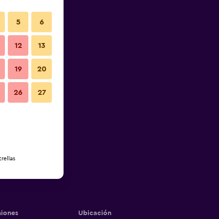
5
6
12
13
19
20
26
27
rellas
iones
Ubicación