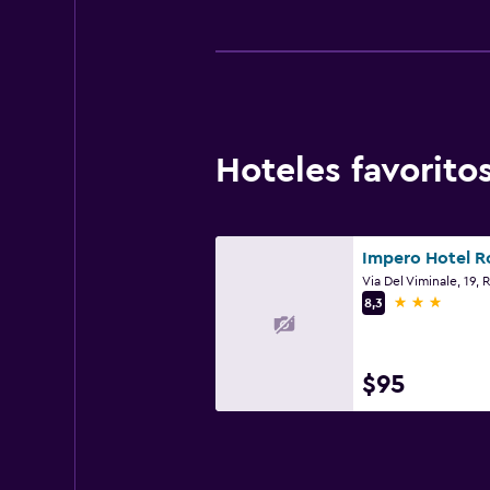
Hoteles favori
Impero Hotel 
Via Del Viminale, 19,
3 estrellas
8,3
$95