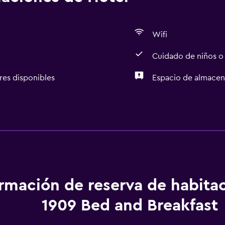
Wifi
Cuidado de niños o
res disponibles
Espacio de almace
Accesibilidad y adecuac
Habitaciones para no fu
Ideal para familias
ormación de reserva de habita
Cuidado de niños o guar
1909 Bed and Breakfast