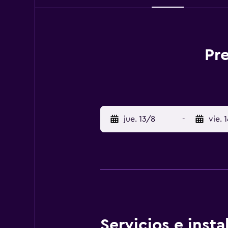
Pre
jue. 13/8
-
vie. 
Servicios e inst