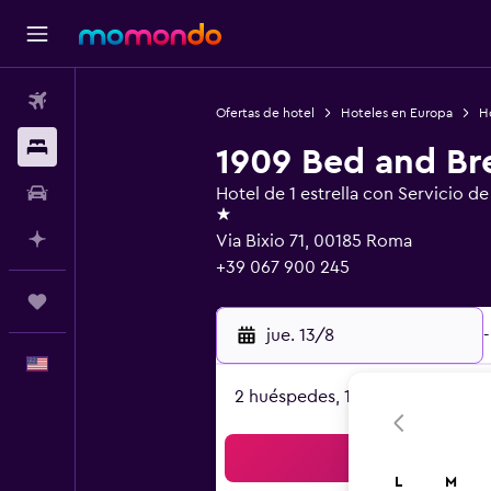
Vuelos
Ofertas de hotel
Hoteles en Europa
Ho
Alojamientos
1909 Bed and Br
Autos
Hotel de 1 estrella con Servicio d
1 estrella
Planifica con IA
Via Bixio 71, 00185 Roma
+39 067 900 245
Trips
jue. 13/8
-
Español
2 huéspedes, 1 habitación
Bus
L
M