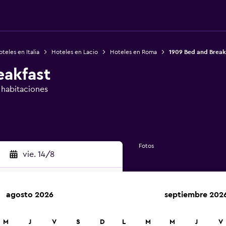
teles en Italia
Hoteles en Lacio
Hoteles en Roma
1909 Bed and Break
eakfast
e habitaciones
Fotos
vie. 14/8
agosto 2026
septiembre 202
car
M
J
V
S
D
L
M
M
J
V