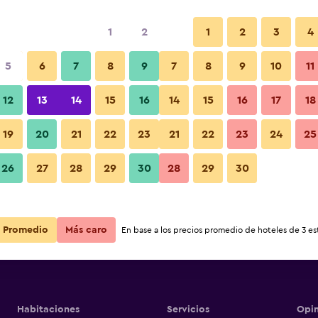
1
2
1
2
3
4
5
6
7
8
9
7
8
9
10
11
12
13
14
15
16
14
15
16
17
18
Ver precios
st
19
20
21
22
23
21
22
23
24
25
26
27
28
29
30
28
29
30
Ver precios
st
Ver precios
st
Promedio
Más caro
En base a los precios promedio de hoteles de 3 est
Habitaciones
Servicios
Opin