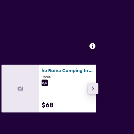
hu Roma Camping In Town
Roma
8,5
$68