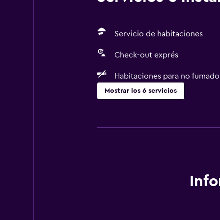
Servicio de habitaciones
Check-out exprés
Habitaciones para no fumado
Mostrar los 6 servicios
Servicios y facilidades
Servicio de habitaciones
Check-out exprés
General
Inf
Espacio de almacenamiento
Servicios básicos