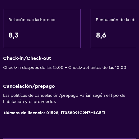
Baño
Relación calidad-precio
Puntuación de la ubi
Tina de baño
Bidé
8,3
8,6
Secador de pelo
Aseo
Check-in/Check-out
Papel higiénico
Check-in después de las 15:00 - Check-out antes de las 10:00
Ducha
Baño privado
Cancelación/prepago
Las políticas de cancelación/prepago varían según el tipo de
Comedor
habitación y el proveedor.
Tetera/cafetera
Número de licencia: 01528, IT058091C2H7MLG5FJ
Minibar
Nevera
Cafetera