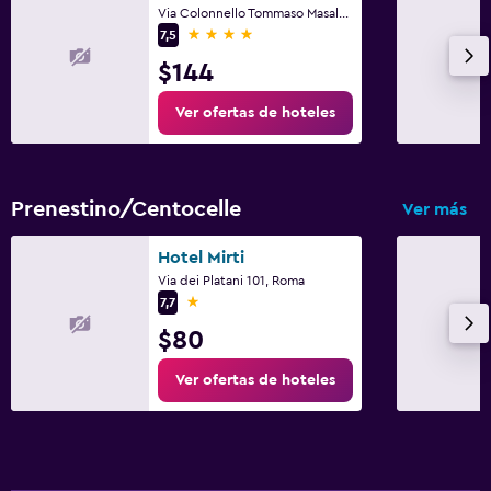
Via Colonnello Tommaso Masala 54, Roma
4 estrellas
7,5
$144
Ver ofertas de hoteles
Prenestino/Centocelle
Ver más
Hotel Mirti
Via dei Platani 101, Roma
1 estrella
7,7
$80
Ver ofertas de hoteles