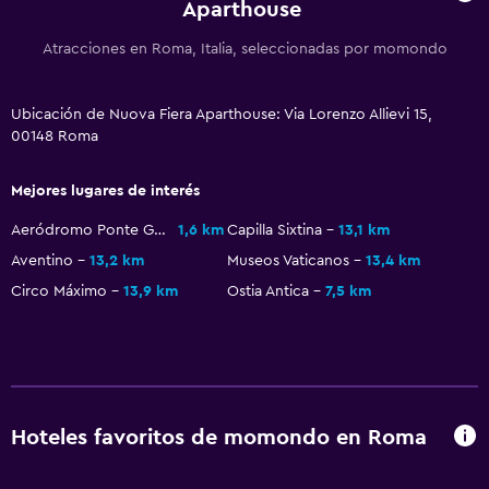
Aparthouse
Salud y seguridad
Atracciones en Roma, Italia, seleccionadas por momondo
Mosquitera
Ubicación de Nuova Fiera Aparthouse: Via Lorenzo Allievi 15,
Servicios y facilidades
00148 Roma
Botella de agua
Mejores lugares de interés
Ideal para familias
Aeródromo Ponte Galeria
1,6 km
Capilla Sixtina
13,1 km
Cuna/cama nido disponibles
Aventino
13,2 km
Museos Vaticanos
13,4 km
Circo Máximo
13,9 km
Ostia Antica
7,5 km
Hoteles favoritos de momondo en Roma