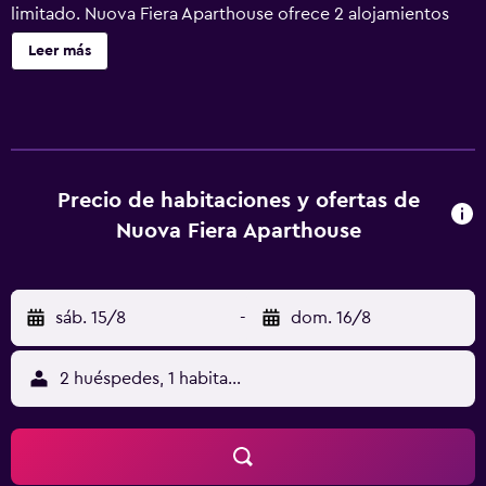
limitado. Nuova Fiera Aparthouse ofrece 2 alojamientos
con minibar y botella de agua gratuita. Se ofrece una
Leer más
televisión LCD en todas las habitaciones. Los baños están
equipados con ducha con cabezal de ducha tipo lluvia,
bidé, artículos de higiene personal gratuitos y secador de
pelo. Este bed and breakfast en Roma ofrece acceso a
Internet wifi gratis. Se ofrece servicio de limpieza de
forma limitada.
Precio de habitaciones y ofertas de
Nuova Fiera Aparthouse
sáb. 15/8
-
dom. 16/8
2 huéspedes, 1 habitación