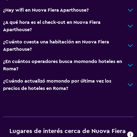
Accesibilidad y adecuación
¿Hay wifi en Nuova Fiera Aparthouse?
Para no fumadores
¿A qué hora es el check-out en Nuova Fiera
Plantas superiores accesibles por escaleras
Aparthouse?
¿Cuánto cuesta una habitación en Nuova Fiera
Aire libre
Aparthouse?
Terraza
¿En cuántos operadores busca momondo hoteles en
Jardín
Roma?
¿Cuándo actualizó momondo por última vez los
General
precios de hoteles en Roma?
Habitaciones familiares
Piso de mosaico/mármol
Zona de trabajo
Escritorio
Lugares de interés cerca de Nuova Fiera