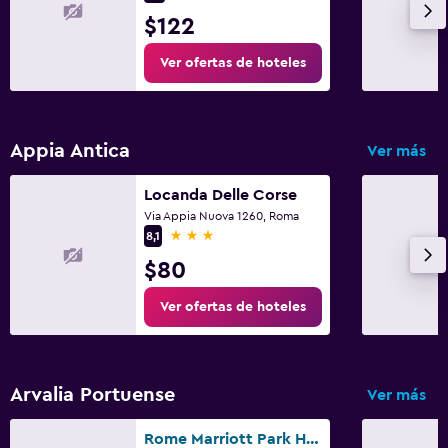
$122
Ver ofertas de hoteles
Appia Antica
Ver más
Locanda Delle Corse
Via Appia Nuova 1260, Roma
3 estrellas
8,1
$80
Ver ofertas de hoteles
Arvalia Portuense
Ver más
Rome Marriott Park Hotel