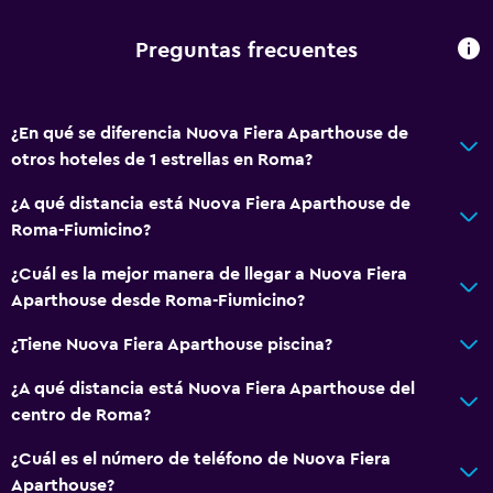
Preguntas frecuentes
Estacionamiento y transporte
Estacionamiento en la calle
Traslado aeropuerto
¿En qué se diferencia Nuova Fiera Aparthouse de
otros hoteles de 1 estrellas en Roma?
Estacionamiento gratuito
¿A qué distancia está Nuova Fiera Aparthouse de
Habitación
Roma-Fiumicino?
Enchufe cerca de la cama
¿Cuál es la mejor manera de llegar a Nuova Fiera
Armario o clóset
Aparthouse desde Roma-Fiumicino?
Sofá cama
¿Tiene Nuova Fiera Aparthouse piscina?
¿A qué distancia está Nuova Fiera Aparthouse del
Sistema de entretenimiento
centro de Roma?
TV de pantalla plana
¿Cuál es el número de teléfono de Nuova Fiera
TV
Aparthouse?