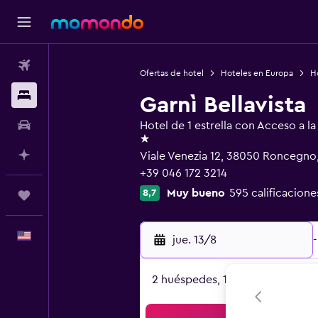
Vuelos
Ofertas de hotel
Hoteles en Europa
Ho
Alojamientos
Garnì Bellavista
Autos
Hotel de 1 estrella con Acceso a la
1 estrella
Planifica con IA
Viale Venezia 12, 38050 Roncegno,
+39 046 172 3214
Muy bueno
595 calificacione
8,7
Trips
Español
jue. 13/8
-
2 huéspedes, 1 habitación