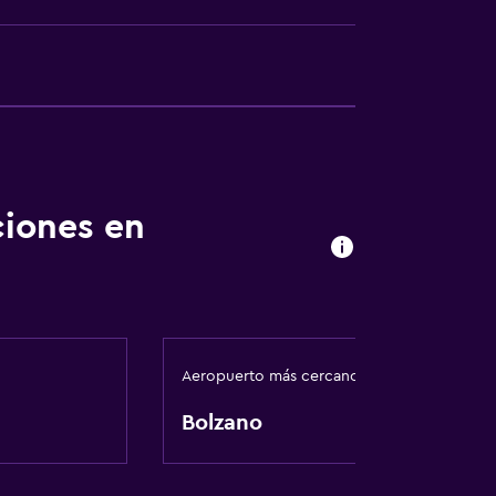
l
nto
ciones en
Aeropuerto más cercano
Bolzano