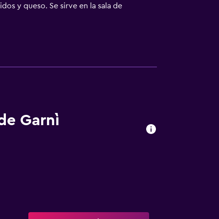
dos y queso. Se sirve en la sala de
r un gran jardín con tumbonas y mesas.
los días y sirve bebidas, aperitivos y
s en coche. Hay aparcamiento gratuito.
 de Garnì