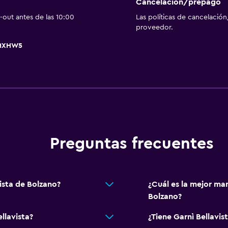
Papel higiénico
Cancelación/prepago
out antes de las 10:00
Las políticas de cancelación
Baño privado
proveedor.
YMXHW5
Comedor
Minibar
Menús para dietas especi
Bar de tapas
Bar/lounge
Mesa de comedor
Preguntas frecuentes
vista de Bolzano?
¿Cuál es la mejor man
Sistema de entretenimi
Bolzano?
TV de pantalla plana
llavista?
¿Tiene Garnì Bellavist
Sala de estar/TV compar