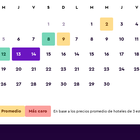
car
M
J
V
S
D
L
M
M
J
V
1
2
1
2
3
4
ás barata de precio por noche
5
6
7
8
9
7
8
9
10
11
r
Total noche
12
13
14
15
16
14
15
16
17
18
19
20
21
22
23
21
22
23
24
25
$148
Ver oferta
26
27
28
29
30
28
29
30
$149
Ver oferta
Promedio
Más caro
En base a los precios promedio de hoteles de 3 est