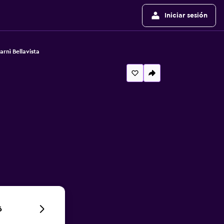
Iniciar sesión
arnì Bellavista
6