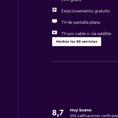
Estacionamiento gratuito
TV de pantalla plana
TV por cable o vía satélite
Mostrar los 80 servicios
Servicios básicos
Wifi gratis
Wifi disponible en todas las instal
Internet
Ropa de cama
Toallas
Ventilador
Muy bueno
8,7
Extinguidor
595 calificaciones verificada