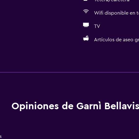
Wifi disponible en t
TV
Artículos de aseo gr
General
Acceso a la playa
aciones
Habitaciones familiares
Zona de estar
Pantuflas
Opiniones de Garnì Bellavi
Sofá
Vista al lago
Teléfono
s