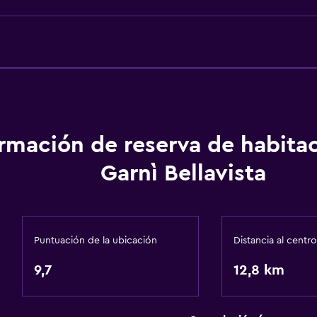
Piso de mosaico/mármo
Espacio de almacenamie
ormación de reserva de habita
Garnì Bellavista
Baño
Ducha
Gorro de baño
Puntuación de la ubicación
Distancia al centro
Bidé
9,7
12,8 km
Secador de pelo
Aseo