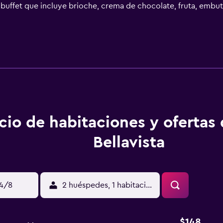
 buffet que incluye brioche, crema de chocolate, fruta, embuti
as al lago, bajo petición. El establecimiento está rodeado po
za leyendo un periódico o jugando al billar. El bar abre todos 
o está a 1,5 km. La ciudad de Trento se encuentra a 30 minuto
cio de habitaciones y ofertas
Bellavista
14/8
2 huéspedes, 1 habitación
$148