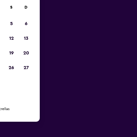
S
D
5
6
12
13
19
20
26
27
rellas