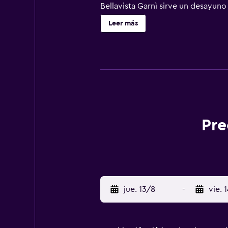
Bellavista Garnì sirve un desayuno
desayunos o en la terraza con vist
Leer más
También podrá relajarse en la terra
helados. La estación de Caldonazz
Pre
jue. 13/8
-
vie. 