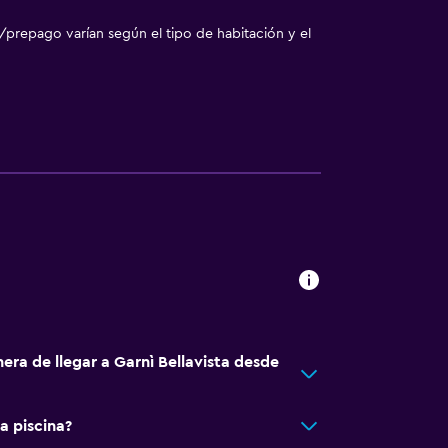
/prepago varían según el tipo de habitación y el
ales (bajo petición)
era de llegar a Garnì Bellavista desde
ento
a piscina?
tida