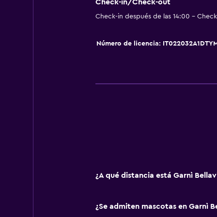
Nevera
Check-in/Check-out
Check-in después de las 14:00 - Check-
Cocineta
Número de licencia: IT022032A1DT
Actividades
Senderismo
Bicicletas
Pesca
Juegos de mesa/rompecabezas
Canotaje
Ciclismo
Mesa de billar
¿A qué distancia está Garnì Bella
Servicios y facilidades
Servicio de despertador
¿Se admiten mascotas en Garnì Be
Caja fuerte