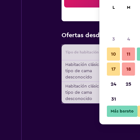
Bus
L
M
$148
Ofertas desde
/
Oferta m
3
4
Tipo de habitación
Proveedo
10
11
Habitación clásica,
17
18
tipo de cama
desconocido
24
25
Habitación clásica,
tipo de cama
desconocido
31
Más barato