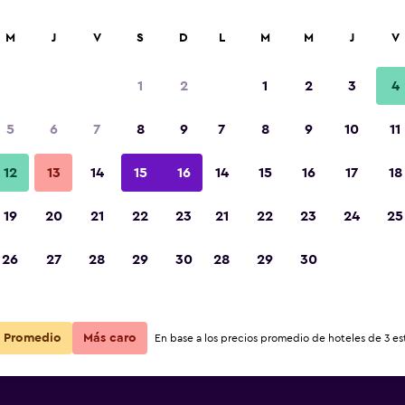
car
M
J
V
S
D
L
M
M
J
V
1
2
1
2
3
4
5
6
7
8
9
7
8
9
10
11
12
13
14
15
16
14
15
16
17
18
ambres d
Ver precios
19
20
21
22
23
21
22
23
24
25
ambres d
26
27
28
29
30
28
29
30
Ver precios
ambres d
Ver precios
Promedio
Más caro
En base a los precios promedio de hoteles de 3 est