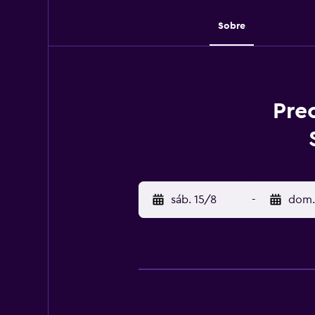
Sobre
Pre
sáb. 15/8
-
dom.