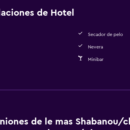
alaciones de Hotel
Secador de pelo
Nevera
Minibar
Estacionamiento y tran
Traslado aeropuerto
niones de le mas Shabanou/
Actividades