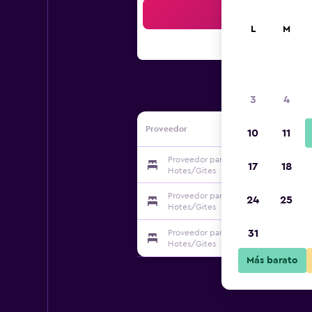
Bus
L
M
3
4
Proveedor
10
11
Proveedor para le mas Shabanou/ch
17
18
Hotes/Gites
Proveedor para le mas Shabanou/ch
24
25
Hotes/Gites
31
Proveedor para le mas Shabanou/ch
Hotes/Gites
Más barato