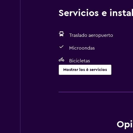
Servicios e inst
Traslado aeropuerto
Microondas
Bicicletas
Mostrar los 6 servicios
Comedor
Microondas
Minibar
Nevera
Opi
Baño