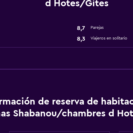
d Hotes/Gites
Bicicletas
8,7
Parejas
8,3
Viajeros en solitario
ormación de reserva de habita
mas Shabanou/chambres d Hot