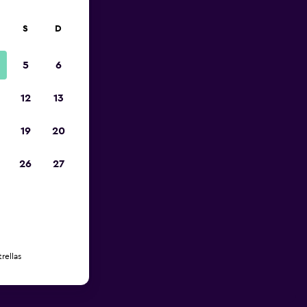
S
D
5
6
12
13
19
20
26
27
rellas