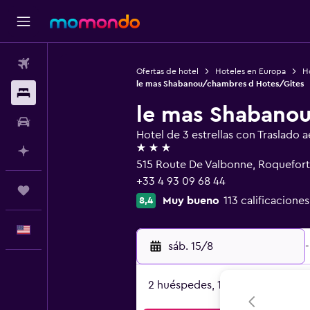
Vuelos
Ofertas de hotel
Hoteles en Europa
Ho
le mas Shabanou/chambres d Hotes/Gites
Alojamientos
le mas Shabano
Autos
Hotel de 3 estrellas con Traslado 
3 estrellas
Planifica con IA
515 Route De Valbonne, Roquefort-
+33 4 93 09 68 44
Trips
Muy bueno
113 calificaciones
8,4
Español
sáb. 15/8
-
2 huéspedes, 1 habitación