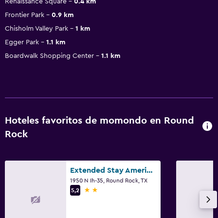
Renaissance Square
0.4 km
Frontier Park
0.9 km
Chisholm Valley Park
1 km
Egger Park
1.1 km
Boardwalk Shopping Center
1.1 km
Hoteles favoritos de momondo en Round
Rock
Extended Stay America Select Suites - Austin - Round Rock
1950 N Ih-35, Round Rock, TX
2 estrellas
5,2