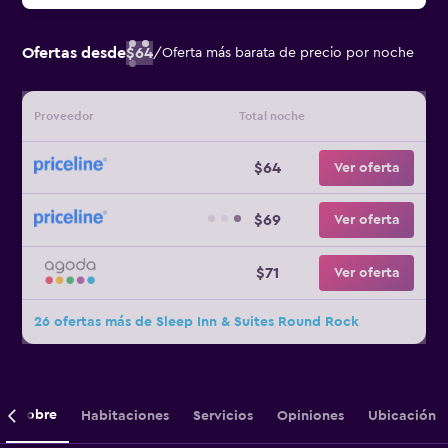
Ofertas desde
$64
/
Oferta más barata de precio por noche
Proveedor
Total noche
$64
Ver oferta
$69
Ver oferta
$71
Ver oferta
26 ofertas más de Sleep Inn & Suites Round Rock
Sobre
Habitaciones
Servicios
Opiniones
Ubicación