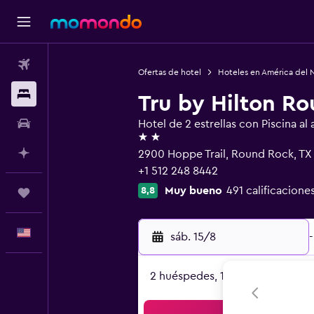
Vuelos
Ofertas de hotel
Hoteles en América del 
Alojamientos
Tru by Hilton R
Autos
Hotel de 2 estrellas con Piscina al a
2 estrellas
Planifica con IA
2900 Hoppe Trail, Round Rock, TX
+1 512 248 8442
Muy bueno
491 calificacione
8,8
Trips
Español
sáb. 15/8
-
2 huéspedes, 1 habitación