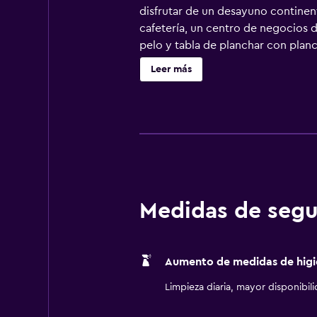
disfrutar de un desayuno continent
cafetería, un centro de negocios 
pelo y tabla de planchar con plan
capa de acolchado adicional y está
Leer más
habitaciones. Los baños están equ
acceso a Internet por cable y wifi 
(pueden existir restricciones). Se 
una piscina al aire libre y gimnas
abajo en las instalaciones o cerca 
Medidas de segu
Aumento de medidas de higi
Limpieza diaria, mayor disponibil