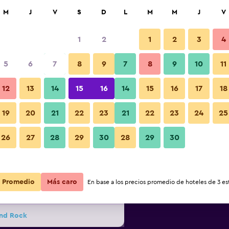
car
M
J
V
S
D
L
M
M
J
V
1
2
1
2
3
4
s barata de precio por noche
5
6
7
8
9
7
8
9
10
11
Habitación
r
Total noche
12
13
14
15
16
14
15
16
17
18
19
20
21
22
23
21
22
23
24
25
$72
Ver oferta
Fotos
26
27
28
29
30
28
29
30
$85
Ver oferta
Promedio
Más caro
En base a los precios promedio de hoteles de 3 est
$89
Ver oferta
und Rock