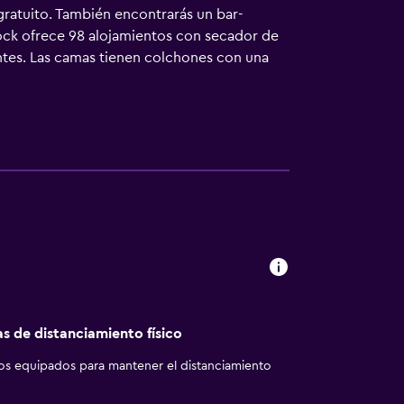
gratuito. También encontrarás un bar-
Rock ofrece 98 alojamientos con secador de
ntes. Las camas tienen colchones con una
evisión de pantalla plana en todas las
atuitos. Este hotel en Round Rock ofrece
scritorio con llamadas locales gratuitas
cio y esparcimiento en este hotel incluyen
 ocio y esparcimiento que se indican más
as de distanciamiento físico
los equipados para mantener el distanciamiento