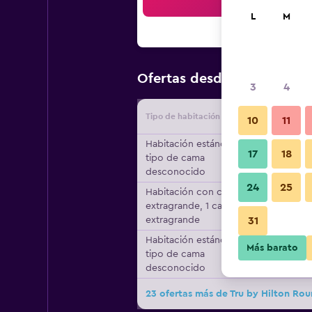
Bus
L
M
$72
Ofertas desde
/
Oferta má
3
4
Tipo de habitación
Proveedo
10
11
Habitación estándar,
17
18
tipo de cama
desconocido
24
25
Habitación con cama
extragrande, 1 cama
extragrande
31
Habitación estándar,
Más barato
tipo de cama
desconocido
23 ofertas más de Tru by Hilton Ro