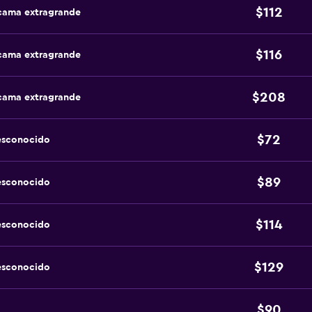
$112
 cama extragrande
$116
 cama extragrande
$208
 cama extragrande
$72
esconocido
$89
esconocido
$114
esconocido
$129
esconocido
$90