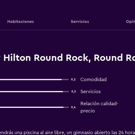
Habitaciones
Servicios
Opin
y Hilton Round Rock, Round R
Comodidad
9,2
Servicios
9,3
Relación calidad-
9,4
precio
drás una piscina al aire libre, un gimnasio abierto las 24 hor