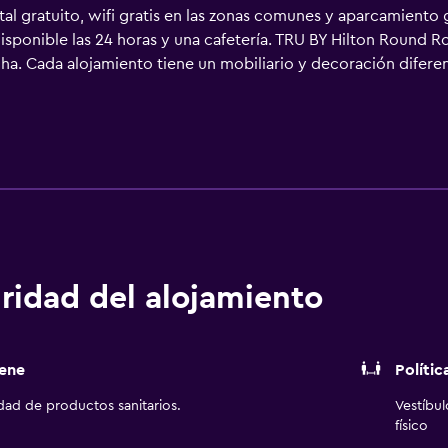
al gratuito, wifi gratis en las zonas comunes y aparcamiento 
disponible las 24 horas y una cafetería. TRU BY Hilton Round 
cha. Cada alojamiento tiene un mobiliario y decoración difere
n vestidas con ropa de cama de alta calidad. Se ofrece una tel
ipados con bañera o ducha y artículos de higiene personal gr
gratis. Los servicios para las personas de negocios incluyen e
ofrece servicio de limpieza todos los días. Los servicios de o
io abierto las 24 horas. Se pueden practicar las actividades de
del alojamiento (es posible que se aplique un recargo).
ridad del alojamiento
ene
Polític
idad de productos sanitarios.
Vestíbu
físico