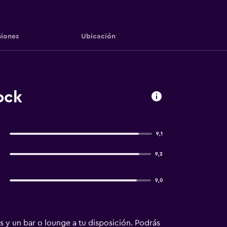
iones
Ubicación
ock
9,1
9,2
9,0
as y un bar o lounge a tu disposición. Podrás