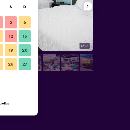
S
D
5
6
12
13
1/25
Otros
19
20
26
27
rellas