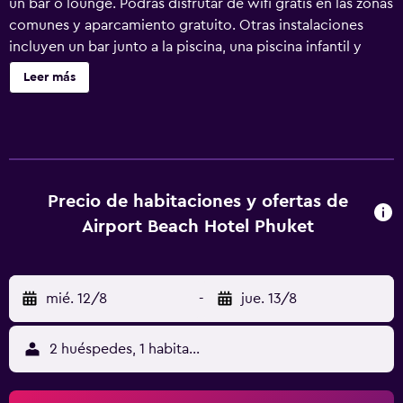
un bar o lounge. Podrás disfrutar de wifi gratis en las zonas
comunes y aparcamiento gratuito. Otras instalaciones
incluyen un bar junto a la piscina, una piscina infantil y
servicio de recepción 24 horas. Airport Beach Hotel
Leer más
Phuket ofrece 56 alojamientos con aire acondicionado,
caja fuerte y botella de agua gratuita. Las habitaciones
disponen de balcón o patio. Se ofrece una televisión LCD
con canales por cable. Los baños están equipados con
ducha y bañera combinadas con bañera profunda,
artículos de higiene personal gratuitos, y secador de pelo.
Precio de habitaciones y ofertas de
Este hotel en Sa Khu ofrece acceso a Internet wifi gratis.
Airport Beach Hotel Phuket
Los servicios para las personas de negocios incluyen
escritorio y teléfono. Se ofrece servicio de limpieza todos
los días. En el alojamiento hay piscina al aire libre y piscina
mié. 12/8
-
jue. 13/8
infantil.
2 huéspedes, 1 habitación