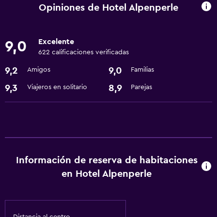
Instalaciones para reuniones
Opiniones de Hotel Alpenperle
Recepción 24 horas
Excelente
9,0
Piscina y spa
622 calificaciones verificadas
Sauna
9,2
9,0
Amigos
Familias
Bañera de hidromasaje
9,3
8,9
Viajeros en solitario
Parejas
Comedor
Minibar
Nevera
Información de reserva de habitaciones
Sistema de entretenimiento
en Hotel Alpenperle
TV por cable o vía satélite
Accesibilidad y adecuación