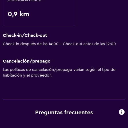
Distancia al centro
Ascensor
0,9 km
Baño
Secador de pelo
Check-in/Check-out
Actividades
Check-in después de las 14:00 - Check-out antes de las 12:00
Senderismo
Cancelación/prepago
General
Las políticas de cancelación/prepago varían según el tipo de
habitación y el proveedor.
Espacio de almacenamiento
Salud y seguridad
Caja fuerte
Preguntas frecuentes
Servicios básicos
Wifi gratis