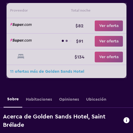
Proveedor
Total noche
$82
Ver oferta
$91
Ver oferta
$134
Ver oferta
11 ofertas más de Golden Sands Hotel
Sobre
Habitaciones
Opiniones
Ubicación
Acerca de Golden Sands Hotel, Saint
Brélade