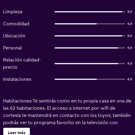
Limpieza
9,6
Comodidad
6,0
Ubicación
9,6
Personal
9,0
Relación calidad-
9,0
precio
Instalaciones
6,0
Habitaciones Te sentirás como en tu propia casa en una de
las 62 habitaciones. El acceso a internet por wifi de
cortesía te mantendrá en contacto con los tuyos; también
podrás ver tu programa favorito en la televisión con
canales digitales. El baño privado dispone de artículos de
Leer más