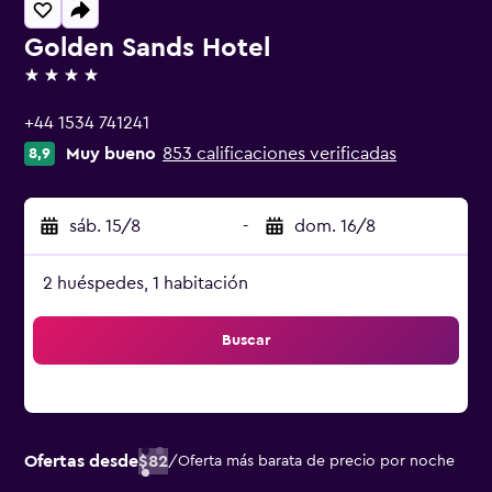
Golden Sands Hotel
4 estrellas
+44 1534 741241
Muy bueno
853 calificaciones verificadas
8,9
sáb. 15/8
-
dom. 16/8
2 huéspedes, 1 habitación
Buscar
Ofertas desde
$82
/
Oferta más barata de precio por noche