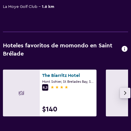
La Moye Golf Club
1.6 km
Hoteles favoritos de momondo en Saint
Brélade
The Biarritz Hotel
Mont Sohier, St Brelades Bay, Saint Brélade
4 estrellas
8,2
$140