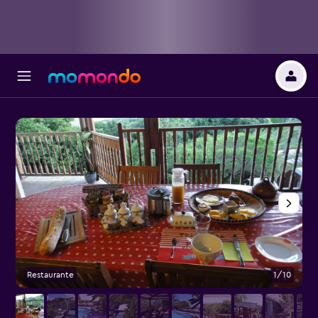
Restaurante
1/10
V