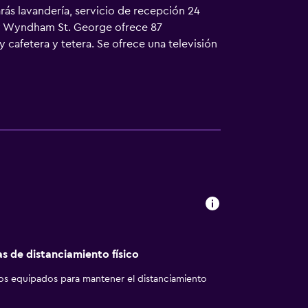
rás lavandería, servicio de recepción 24
 by Wyndham St. George ofrece 87
 cafetera y tetera. Se ofrece una televisión
. Los baños están equipados con bañera y
ad de 250 Mbps o más (de 3 a 5 personas, o
; se ofrecen llamadas locales gratuitas
llas y cambio de sábanas. Se ofrece servicio
 hidromasaje. Se pueden practicar las
lojamiento (es posible que se aplique un
as de distanciamiento físico
los equipados para mantener el distanciamiento