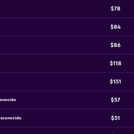
$78
$84
$86
$118
$151
$57
conocido
$51
esconocido