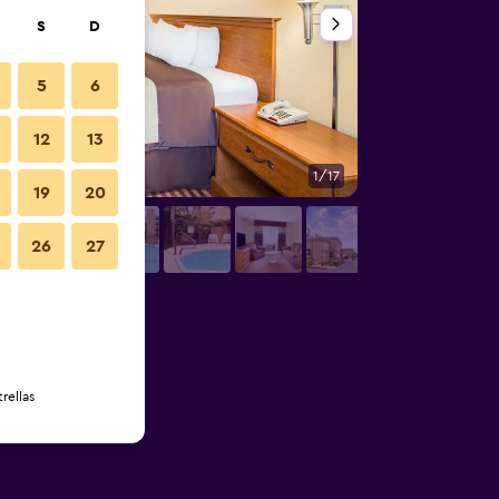
S
D
5
6
12
13
1/17
Sala de estar
19
20
26
27
rellas