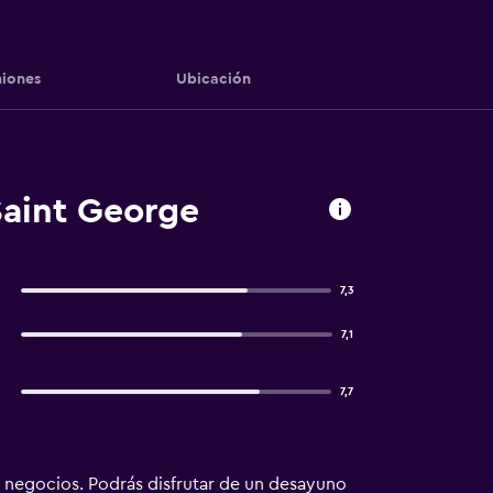
iones
Ubicación
Saint George
7,3
7,1
7,7
 negocios. Podrás disfrutar de un desayuno