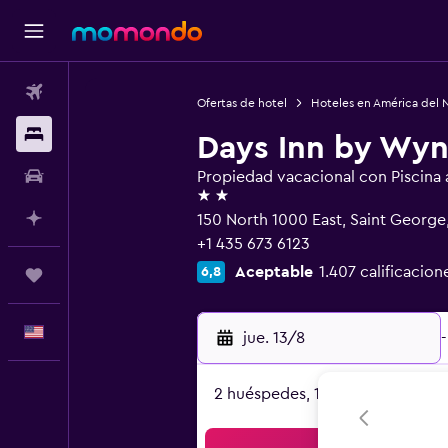
Vuelos
Ofertas de hotel
Hoteles en América del 
Alojamientos
Days Inn by Wy
Autos
Propiedad vacacional con Piscina al
2 estrellas
Planifica con IA
150 North 1000 East, Saint George
+1 435 673 6123
Aceptable
1.407 calificacion
6,8
Trips
Español
jue. 13/8
-
2 huéspedes, 1 habitación