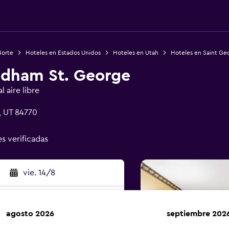
Norte
Hoteles en Estados Unidos
Hoteles en Utah
Hoteles en Saint Ge
ndham St. George
 aire libre
, UT 84770
es verificadas
vie. 14/8
agosto 2026
septiembre 202