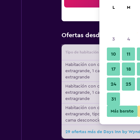
Bus
L
M
$43
Ofertas desde
/
Oferta má
3
4
Tipo de habitación
Proveedo
10
11
Habitación con cama
17
18
extragrande, 1 cama
extragrande
24
25
Habitación con cama
extragrande, 1 cama
extragrande
31
Habitación con cama
Más barato
extragrande, tipo de
cama desconocido
29 ofertas más de Days Inn by Wyn