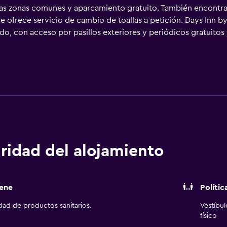
en las zonas comunes y aparcamiento gratuito. También encontra
Se ofrece servicio de cambio de toallas a petición. Days Inn
o, con acceso por pasillos exteriores y periódicos gratuitos y
r satélite de suscripción. Se ofrece frigorífico y microondas
. George ofrece acceso a Internet wifi gratis con una velocid
os para las personas de negocios incluyen escritorio y teléfono
posible solicitar tabla de planchar con plancha, cambio de toa
alojamiento hay piscina al aire libre de temporada y bañera de
o que se indican más abajo en las instalaciones o cerca del a
ridad del alojamiento
ene
Polític
idad de productos sanitarios.
Vestíbu
físico