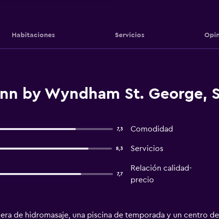
Habitaciones
Servicios
Opin
Inn by Wyndham St. George, 
Comodidad
7,3
Servicios
8,3
Relación calidad-
7,7
precio
era de hidromasaje, una piscina de temporada y un centro de