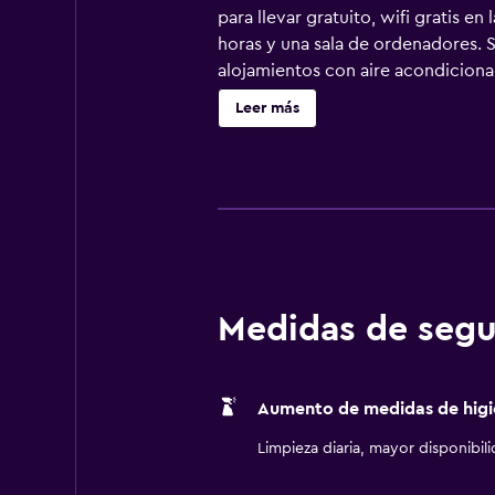
para llevar gratuito, wifi gratis 
horas y una sala de ordenadores. 
alojamientos con aire acondicionad
LED de 40 pulgadas con canales po
Leer más
secador de pelo. Este motel en St
hasta 10 dispositivos). Los servici
(pueden existir restricciones). Es 
de limpieza todos los días. En el 
actividades de ocio y esparcimient
recargo).
Medidas de segu
Aumento de medidas de higi
Limpieza diaria, mayor disponibil