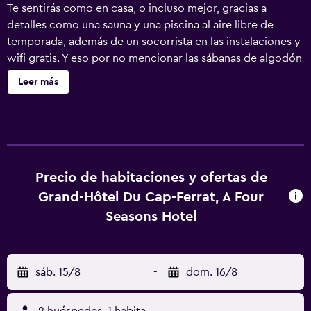
Te sentirás como en casa, o incluso mejor, gracias a
detalles como una sauna y una piscina al aire libre de
temporada, además de un socorrista en las instalaciones y
wifi gratis. Y eso por no mencionar las sábanas de algodón
egipcio, los artículos de higiene personal de diseño, la
Leer más
ropa de cama de alta calidad y la cama viscoelástica.
Precio de habitaciones y ofertas de
Grand-Hôtel Du Cap-Ferrat, A Four
Seasons Hotel
sáb. 15/8
-
dom. 16/8