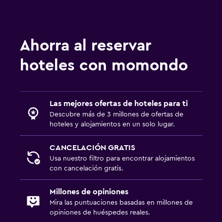
Ducha
Baño adicional
Ahorra al reservar
Baño pequeño adicional
Secador de pelo
hoteles con momondo
Aseo
Bañera al aire libre
Las mejores ofertas de hoteles para ti
Papel higiénico
Descubre más de 3 millones de ofertas de
Baño privado
hoteles y alojamientos en un solo lugar.
CANCELACIÓN GRATIS
Piscina y spa
Usa nuestro filtro para encontrar alojamientos
Piscina privada
con cancelación gratis.
Masajes
Millones de opiniones
Piscina al aire libre
Mira las puntuaciones basadas en millones de
opiniones de huéspedes reales.
Toallas para piscina