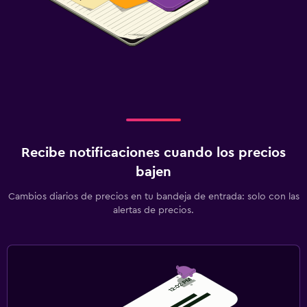
Enchufe cerca de la cama
Armario o clóset
Comedor
Minibar
Bar/lounge
Mesa de comedor
Recibe notificaciones cuando los precios
Actividades
bajen
Senderismo
Cambios diarios de precios en tu bandeja de entrada: solo con las
alertas de precios.
Juegos de mesa/rompecabezas
Ciclismo
Salud y seguridad
Botiquín de primeros auxilios