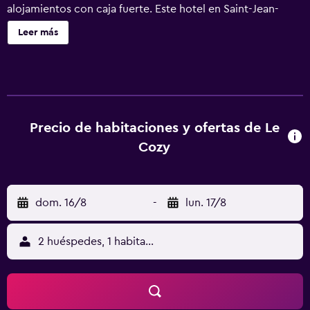
alojamientos con caja fuerte. Este hotel en Saint-Jean-
Poutge ofrece acceso a Internet wifi gratis con una
Leer más
velocidad de 100 Mbps o más (para 1 o 2 personas, o hasta
6 dispositivos). Los baños están equipados con ducha. Los
servicios de ocio y esparcimiento en este hotel incluyen
piscina al aire libre de temporada.
Precio de habitaciones y ofertas de Le
Cozy
dom. 16/8
-
lun. 17/8
2 huéspedes, 1 habitación