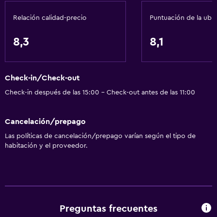
Acondicionador
Relación calidad-precio
Puntuación de la ubi
Cocina
8,3
8,1
Copas
Lavavajillas
Check-in/Check-out
Horno
Check-in después de las 15:00 - Check-out antes de las 11:00
Microondas
Utensilios de cocina
Cancelación/prepago
Cocina
Las políticas de cancelación/prepago varían según el tipo de
Tetera/cafetera
habitación y el proveedor.
Nevera
Cafetera
Comedor
Cocina
Preguntas frecuentes