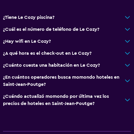
General
¿Tiene Le Cozy piscina?
Vista al río
Habitaciones familiares
¿Cuál es el número de teléfono de Le Cozy?
Zona de estar
¿Hay wifi en Le Cozy?
Vista al jardín
¿A qué hora es el check-out en Le Cozy?
Piso de parquet o madera noble
¿Cuánto cuesta una habitación en Le Cozy?
Sofá
Insonorización
¿En cuántos operadores busca momondo hoteles en
Saint-Jean-Poutge?
Casilleros
Vista a la ciudad
¿Cuándo actualizó momondo por última vez los
precios de hoteles en Saint-Jean-Poutge?
Vista a la piscina
Espacio de almacenamiento
Baño