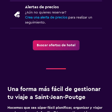
Piscina con vista
Alertas de precios
¿Aún no quieres reservar?
Crea una alerta de precios
para realizar un
Aire libre
seguimiento.
Sillas de playa
Comedor al aire libre
Muebles de exterior
Buscar ofertas de hotel
Área de picnic
Jardín
Servicios y facilidades
Caja fuerte
Instalaciones para reuniones
Una forma más fácil de gestionar
Acceso con llave
tu viaje a Saint-Jean-Poutge
Botella de agua
Hacemos que sea súper fácil planificar, organizar y viajar