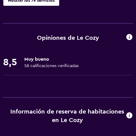
Mostrar los 79 servicios
Servicios básicos
Wifi gratis
Internet
Opiniones de Le Cozy
Ropa de cama
Toallas
Muy bueno
8,5
Ventilador
58 calificaciones verificadas
Extinguidor
Artículos de aseo gratis
Champú
Alarma de humo
Información de reserva de habitaciones
Calefacción
en Le Cozy
Gel de ducha
Papeleras