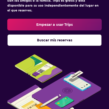
Check-in/check-out privado
con los amigos o la familia. Trips es gratis y está
disponible para su uso independientemente del lugar en
el que reserves.
Accesibilidad y adecuación
Para no fumadores
Empezar a usar Trips
Almohada sin plumas
Plantas superiores accesibles por escaleras
Buscar mis reservas
Áreas designadas para fumadores
Lavandería
Plancha y tabla de planchar
Tendedero
Lavadora
Habitación
Camas extralargas (+2 m)