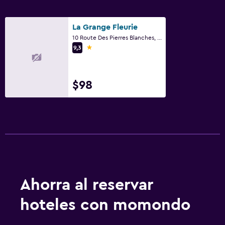
La Grange Fleurie
10 Route Des Pierres Blanches, Saint-Léger-sous-la-Bussière, Borgoña
1 estrella
9,3
$98
Ahorra al reservar
hoteles con momondo