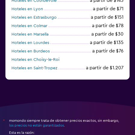
a partir de $143
Hoteles en Courbevoie
a partir de $71
Hoteles en Lyon
a partir de $151
Hoteles en Estrasburgo
a partir de $78
Hoteles en Colmar
a partir de $30
Hoteles en Marsella
a partir de $135
Hoteles en Lourdes
a partir de $76
Hoteles en Burdeos
Hoteles en Choisy-le-Roi
a partir de $1.207
Hoteles en Saint-Tropez
a partir de $68
Hoteles en Montpellier
momondo siempre trata de obtener precios exactos, sin embargo,
*
los precios no están garantizados
.
Esta es la razón: