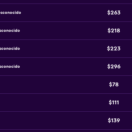
$263
esconocido
$218
esconocido
$223
esconocido
$296
esconocido
$78
$111
$139