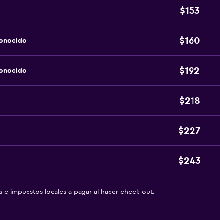
$153
$160
conocido
$192
conocido
$218
$227
$243
as e impuestos locales a pagar al hacer check-out.