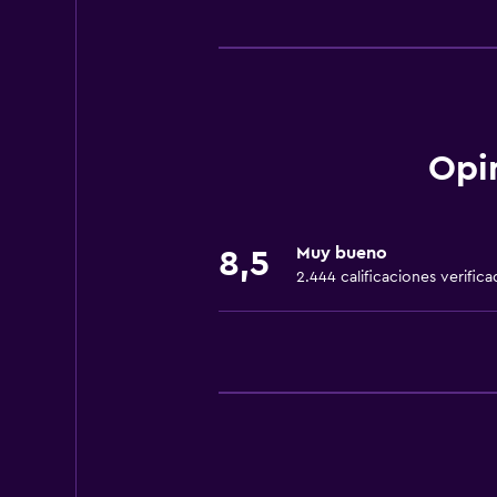
Accesibilidad y adecuación
Unidad ubicada en la planta baja
Unidad accesible para personas en 
Hipoalergénico
Para no fumadores
Opi
Lavabo bajo
Fregadero bajo
Muy bueno
8,5
Almohada sin plumas
2.444 calificaciones verifica
Áreas designadas para fumadores
Mascotas permitidas bajo consulta
Accesibilidad
Ducha adaptada para silla de rued
Ascensor
Silla para ducha