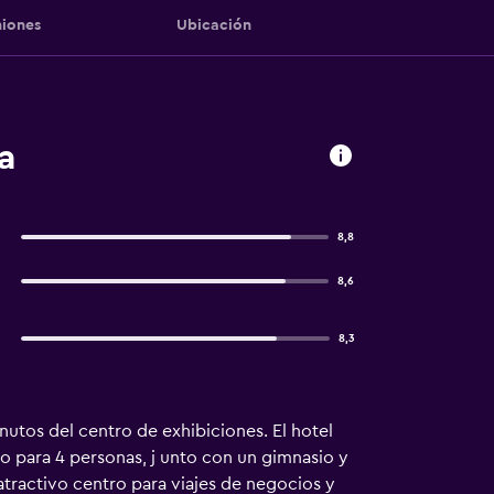
iones
Ubicación
a
8,8
8,6
8,3
inutos del centro de exhibiciones. El hotel
 para 4 personas, j unto con un gimnasio y
tractivo centro para viajes de negocios y