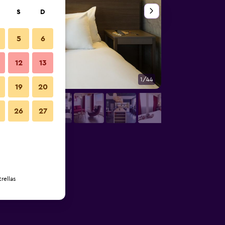
S
D
5
6
12
13
1/44
Lounge
19
20
26
27
rellas