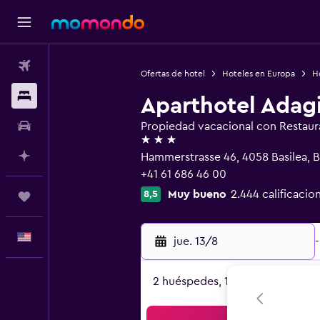
Vuelos
Ofertas de hotel
Hoteles en Europa
Ho
Alojamientos
Aparthotel Adagi
Autos
Propiedad vacacional con Restaur
3 estrellas
Planifica con IA
Hammerstrasse 46, 4058 Basilea, B
+41 61 686 46 00
Muy bueno
2.444 calificacio
8,5
Trips
Español
jue. 13/8
-
2 huéspedes, 1 habitación