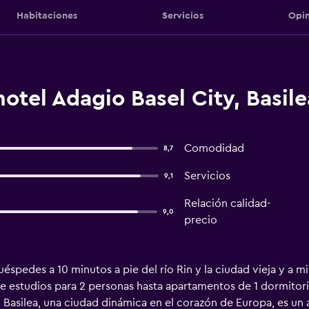
Habitaciones
Servicios
Opin
otel Adagio Basel City, Basile
Comodidad
8,7
Servicios
9,1
Relación calidad-
9,0
precio
uéspedes a 10 minutos a pie del río Rin y la ciudad vieja y a m
 estudios para 2 personas hasta apartamentos de 1 dormitorio
Basilea, una ciudad dinámica en el corazón de Europa, es un a