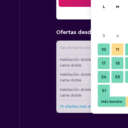
Bus
L
M
$78
Ofertas desde
/
Oferta má
3
4
Tipo de habitación
Proveedo
10
11
Habitación doble, 1
17
18
cama doble
Habitación doble, 1
24
25
cama doble
Habitación doble, 1
31
cama doble
Más barato
13 ofertas más de Aparthotel Adagio