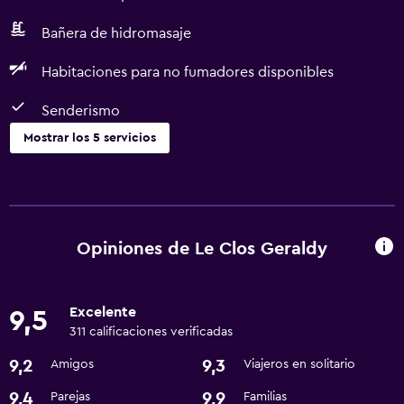
Bañera de hidromasaje
Habitaciones para no fumadores disponibles
Senderismo
Mostrar los 5 servicios
Piscina y spa
Bañera de hidromasaje
Opiniones de Le Clos Geraldy
Accesibilidad y adecuación
Habitaciones para no fumadores disponibles
Excelente
9,5
311 calificaciones verificadas
Baño
9,2
9,3
Amigos
Viajeros en solitario
Secador de pelo
9,4
9,9
Parejas
Familias