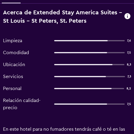
Acerca de Extended Stay America Suites -
St Louis - St Peters, St. Peters
Limpieza
7,6
Comodidad
7,5
Ubicación
8,3
Servicios
7,3
Personal
8,2
Relación calidad-
7,5
precio
En este hotel para no fumadores tendrás café o té en las