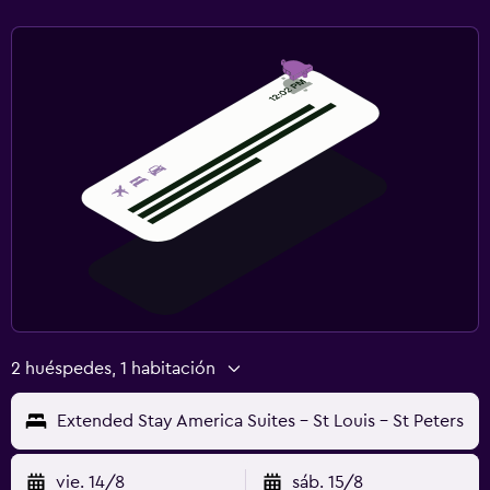
2 huéspedes, 1 habitación
Extended Stay America Suites - St Louis - St Peters
vie. 14/8
sáb. 15/8