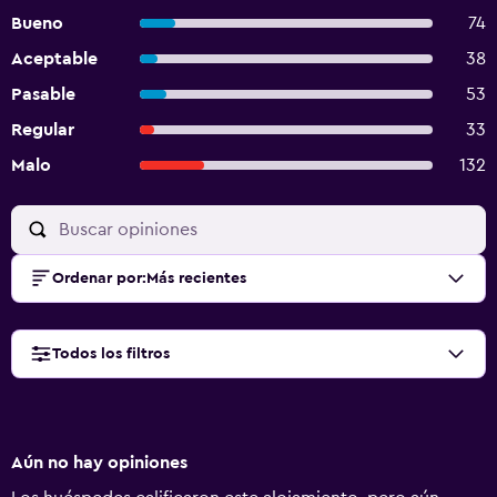
Bueno
74
Aceptable
38
Pasable
53
Regular
33
Malo
132
Ordenar por
:
Más recientes
Todos los filtros
Aún no hay opiniones