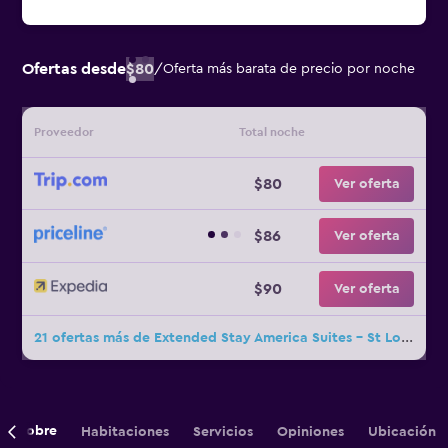
Ofertas desde
$80
/
Oferta más barata de precio por noche
Proveedor
Total noche
$80
Ver oferta
$86
Ver oferta
$90
Ver oferta
21 ofertas más de Extended Stay America Suites - St Louis - St Peters
Sobre
Habitaciones
Servicios
Opiniones
Ubicación