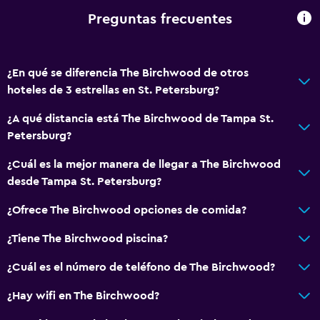
Inodoro con barras de apoyo
Preguntas frecuentes
Plantas superiores accesibles por ascensor
¿En qué se diferencia The Birchwood de otros
Baño
hoteles de 3 estrellas en St. Petersburg?
Ducha
¿A qué distancia está The Birchwood de Tampa St.
Gorro de baño
Petersburg?
Tina de baño
¿Cuál es la mejor manera de llegar a The Birchwood
Secador de pelo
desde Tampa St. Petersburg?
Aseo
¿Ofrece The Birchwood opciones de comida?
Papel higiénico
Albornoz
¿Tiene The Birchwood piscina?
Baño privado
¿Cuál es el número de teléfono de The Birchwood?
Ducha italiana
¿Hay wifi en The Birchwood?