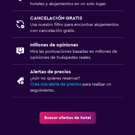
hoteles y alojamientos en un solo lugar.
Terraza/patio
CANCELACIÓN GRATIS
Terraza
Usa nuestro filtro para encontrar alojamientos
Chimenea exterior
con cancelación gratis.
Área de picnic
Millones de opiniones
Mira las puntuaciones basadas en millones de
Estacionamiento y transporte
opiniones de huéspedes reales.
Estacionamiento
Alertas de precios
Valet parking
¿Aún no quieres reservar?
Estacionamiento privado
Crea una alerta de precios
para realizar un
seguimiento.
Habitación
Despertador
Buscar ofertas de hotel
Perchero
Armario o clóset