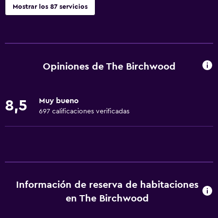
Mostrar los 87 servicios
Servicios básicos
Wifi gratis
Wifi disponible en todas las instalaciones
Opiniones de The Birchwood
Internet
Ropa de cama
Muy bueno
8,5
Toallas
697 calificaciones verificadas
Extinguidor
Artículos de aseo gratis
Champú
Alarma de humo
Información de reserva de habitaciones
Calefacción
en The Birchwood
Gel de ducha
Aire acondicionado