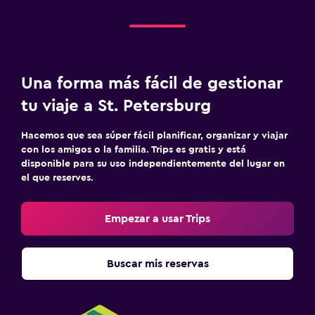
Zona de trabajo
Fax/fotocopiadora
Caja fuerte para laptops
Una forma más fácil de gestionar
Escritorio
tu viaje a St. Petersburg
Ideal para familias
Hacemos que sea súper fácil planificar, organizar y viajar
con los amigos o la familia. Trips es gratis y está
Cuna/cama nido disponibles
disponible para su uso independientemente del lugar en
Comidas para niños
el que reserves.
Buffet infantil
Empezar a usar Trips
Actividades
Acceso a la playa
Buscar mis reservas
Sala de fiestas