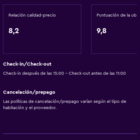
Papeleras
Relación calidad-precio
Puntuación de la ubi
Acondicionador
8,2
9,8
Accesibilidad y adecuación
Unidad accesible para personas en silla de ruedas
Accesibilidad
Check-in/Check-out
Ducha adaptada para silla de ruedas
Check-in después de las 15:00 - Check-out antes de las 11:00
Ascensor
Silla para ducha
Cancelación/prepago
Ascensor disponible
Las políticas de cancelación/prepago varían según el tipo de
Hipoalergénico
habitación y el proveedor.
Tina de baño adaptada
Habitación hipoalergénica
Para no fumadores