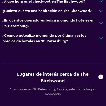
General
¿A qué hora es el check-out en The Birchwood?
Vista a una calle tranquila
¿Cuánto cuesta una habitación en The Birchwood?
Zona de estar
¿En cuántos operadores busca momondo hoteles en
Vista al patio interior
St. Petersburg?
Posibilidad de habitaciones conectadas
¿Cuándo actualizó momondo por última vez los
Casilleros
precios de hoteles en St. Petersburg?
Teléfono
Alfombrado
Vista a la ciudad
Espacio de almacenamiento
Lugares de interés cerca de The
Birchwood
Servicios y facilidades
Atracciones en St. Petersburg, Florida, seleccionadas por
Servicio de despertador
momondo
Servicio de conserjería
Caja fuerte