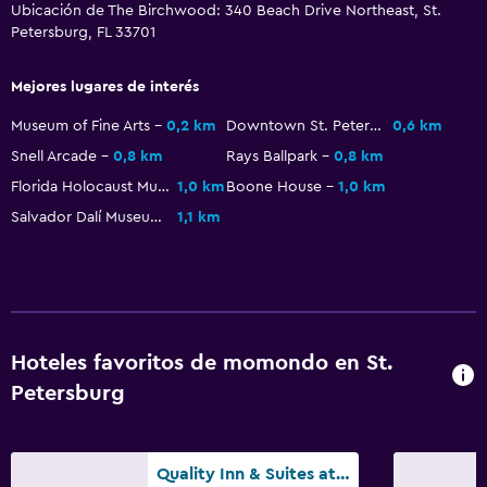
Ubicación de The Birchwood: 340 Beach Drive Northeast, St.
Instalaciones para reuniones
Petersburg, FL 33701
Servicio de habitaciones
Mejores lugares de interés
Acceso con llave
Museum of Fine Arts
0,2 km
Downtown St. Petersburg Historic District
0,6 km
Acceso con tarjeta
Snell Arcade
0,8 km
Rays Ballpark
0,8 km
Botella de agua
Florida Holocaust Museum
1,0 km
Boone House
1,0 km
Salvador Dalí Museum
1,1 km
Comedor
Bar de tapas
Restaurante
Bar/lounge
Hoteles favoritos de momondo en St.
Tetera/cafetera
Petersburg
La comida se puede entregar en el alojamiento
Cafetera
Quality Inn & Suites at Tropicana Field