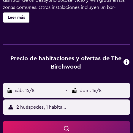
disfrutar de un desayuno autoservicio y wifi gratis en las
zonas comunes. Otras instalaciones incluyen un bar-
cafetería, un centro de conferencias y aparcamiento con
Leer más
asistencia. The Birchwood ofrece 18 alojamientos con
máquina de café espresso y caja fuerte. Las camas tienen
colchones con una capa de acolchado adicional y están
vestidas con edredón de plumas y ropa de cama de alta
calidad. Se ofrece una televisión LCD de 42 pulgadas con
canales digitales de suscripción. Los baños están dotados
Precio de habitaciones y ofertas de The
de albornoces, artículos de higiene personal de diseño,
Birchwood
artículos de higiene personal gratuitos y secador de pelo.
Los huéspedes pueden navegar por la web gracias a
nuestro acceso a Internet wifi gratis (velocidad: 25 Mbps o
sáb. 15/8
-
dom. 16/8
más). Los servicios para las personas de negocios incluyen
escritorio y teléfono; las llamadas locales y de larga
distancia son gratuitas (pueden existir restricciones). Las
2 huéspedes, 1 habitación
habitaciones también incluyen botella de agua gratuita y
cafetera y tetera. Se ofrece servicio de limpieza todos los
días y es posible solicitar juegos de cama hipoalergénicos.