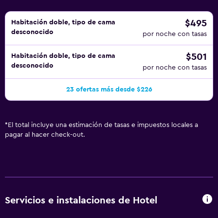
instalaciones o cerca del alojamiento (es posible que se
aplique un recargo).
$495
Habitación doble, tipo de cama
desconocido
por noche con tasas
$501
Habitación doble, tipo de cama
desconocido
por noche con tasas
23 ofertas más desde $226
*
El total incluye una estimación de tasas e impuestos locales a
pagar al hacer check-out.
Servicios e instalaciones de Hotel