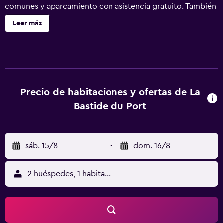
comunes y aparcamiento con asistencia gratuito. También
encontrarás servicios de conserjería, servicio de
Leer más
recepción 24 horas y una sala de ordenadores. La Bastide
du Port ofrece 27 alojamientos con minibar y caja fuerte.
Se ofrece una televisión de pantalla plana de 40 pulgadas
con canales digitales. Los baños están equipados con
bañera o ducha con cabezal de ducha tipo lluvia,
albornoces, zapatillas y artículos de higiene personal de
Precio de habitaciones y ofertas de La
diseño. Este hotel en Saint-Tropez ofrece acceso a
Bastide du Port
Internet wifi gratis. Entre las comodidades especialmente
pensadas para las personas en viaje de negocios se
incluyen escritorio, periódicos gratuitos y teléfono. Las
sáb. 15/8
-
dom. 16/8
habitaciones también incluyen secador de pelo y artículos
de higiene personal gratuitos. Se ofrece servicio de
limpieza todos los días y es posible solicitar tabla de
2 huéspedes, 1 habitación
planchar con plancha. Los servicios de ocio y
esparcimiento en este hotel incluyen un campo de golf.
Se pueden practicar las actividades de ocio y
esparcimiento que se indican más abajo en las