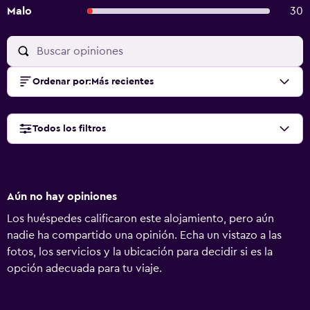
usa spray electrostático para desinfectar Transacciones sin
Malo
30
uso de efectivo disponibles El uso de cubrebocas es
obligatorio en la propiedad Es posible que se requiera una
reservación para algunas instalaciones de la propiedad Se
aplicaron medidas en el servicio de alimentos para
Ordenar por
:
Más recientes
reforzar la seguridad Administrador o anfitrión profesional
Todos los filtros
Aún no hay opiniones
Los huéspedes calificaron este alojamiento, pero aún
nadie ha compartido una opinión. Echa un vistazo a las
fotos, los servicios y la ubicación para decidir si es la
opción adecuada para tu viaje.