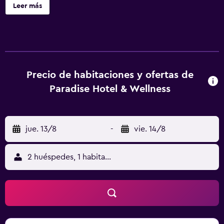
tocador gratuitos y bidet. Las comodidades incluyen caja
Leer más
de seguridad y escritorio, además de un servicio de
limpieza disponible todos los días. Servicios Olvídate del
estrés con los masajes, tratamientos corporales y
tratamientos faciales disponibles. Aprovecha las
instalaciones recreativas, que incluyen un gimnasio, una
piscina techada y un sauna. Se ofrece además acceso a
Precio de habitaciones y ofertas de
internet por wifi gratuito, servicios de concierge y
Paradise Hotel & Wellness
resguardo de equipos de ski. Serivicos de negocios y
otros Tendrás periódicos gratis en el lobby, servicio de
recepción las 24 horas y resguardo de equipaje a tu
jue. 13/8
-
vie. 14/8
disposición. Hay un estacionamiento disponible.
Ubicación del establecimiento Al reservar tu estadía en
Paradise Hotel & Wellness, en Saint-Vincent, te
2 huéspedes, 1 habitación
encontrarás a 1 minutos a pie de Casino de la Vallée y a 5
minutos a pie de Ayuntamiento de Saint-Vincent.
Hospédate en este hotel de 4 estrellas y estarás a 30,3 km
de Estación de Ski Breuil-Cervinia y a 0,6 km de La Chiesa
di Saint-Vincent. Para Comer Aprovecha el servicio a la