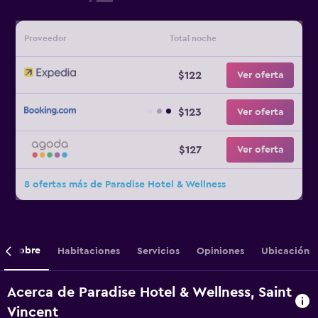
Proveedor
Total noche
$122
Ver oferta
$123
Ver oferta
$127
Ver oferta
8 ofertas más de Paradise Hotel & Wellness
Sobre
Habitaciones
Servicios
Opiniones
Ubicación
Acerca de Paradise Hotel & Wellness, Saint
Vincent