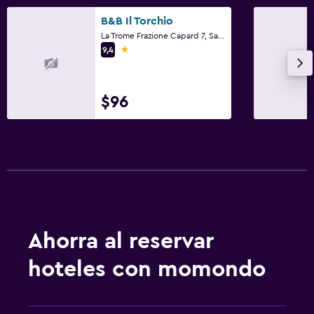
B&B Il Torchio
La Trome Frazione Capard 7, Saint Vincent, Aosta
1 estrella
9,4
$96
Ahorra al reservar
hoteles con momondo