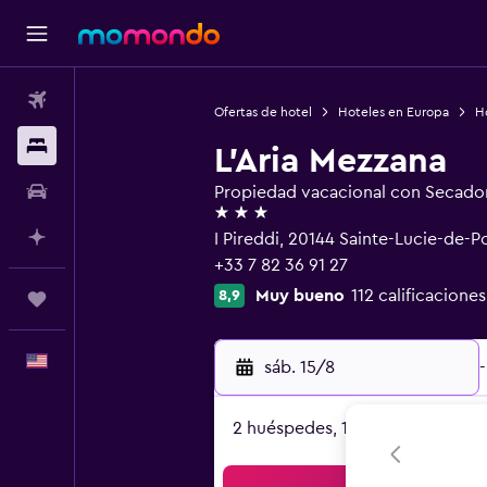
Vuelos
Ofertas de hotel
Hoteles en Europa
Ho
Alojamientos
L'Aria Mezzana
Autos
Propiedad vacacional con Secado
3 estrellas
Planifica con IA
I Pireddi, 20144 Sainte-Lucie-de-
+33 7 82 36 91 27
Muy bueno
112 calificaciones
8,9
Trips
Español
sáb. 15/8
-
2 huéspedes, 1 habitación