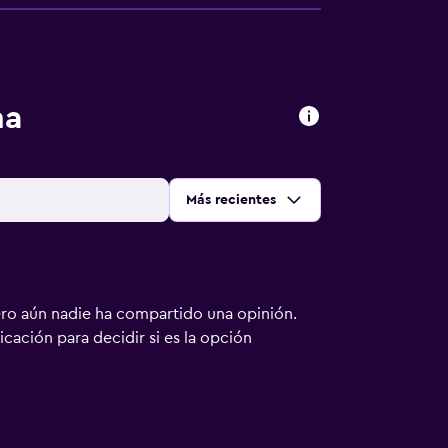
na
Ordenar por
:
Más recientes
ero aún nadie ha compartido una opinión.
bicación para decidir si es la opción