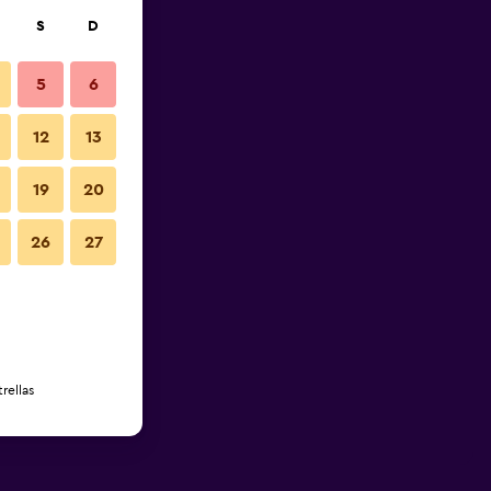
S
D
5
6
12
13
19
20
26
27
rellas