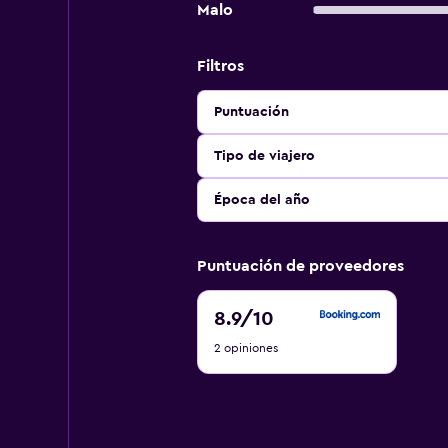
Malo
Filtros
Puntuación
Tipo de viajero
Época del año
Puntuación de proveedores
8.9
8.9
/10
de
2 opiniones
10