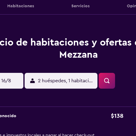
Habitaciones
Servicios
Opin
cio de habitaciones y ofertas 
Mezzana
 16/8
2 huéspedes, 1 habitación
$138
conocido
as e impuestos locales a pagar al hacer check-out.