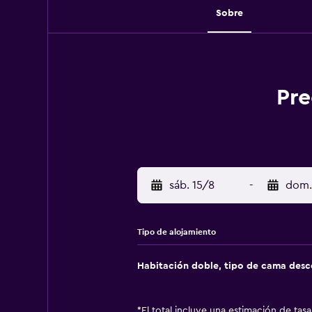
Sobre
Pre
sáb. 15/8
-
dom.
Tipo de alojamiento
Habitación doble, tipo de cama des
*
El total incluye una estimación de tas