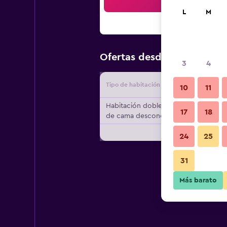
Bus
L
M
$138
Ofertas desde
/
Oferta m
3
4
Tipo de habitación
Proveedo
10
11
Habitación doble, tipo
17
18
de cama desconocido
24
25
31
Más barato