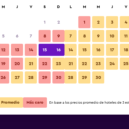
car
M
J
V
S
D
L
M
M
J
V
1
2
1
2
3
4
ás barata de precio por noche
5
6
7
8
9
7
8
9
10
11
r
Total noche
12
13
14
15
16
14
15
16
17
18
$138
Ver oferta
19
20
21
22
23
21
22
23
24
25
26
27
28
29
30
28
29
30
Promedio
Más caro
En base a los precios promedio de hoteles de 3 est