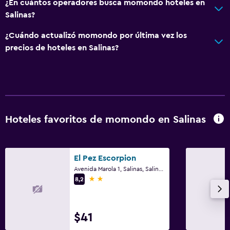
¿En cuántos operadores busca momondo hoteles en
Bidé
Salinas?
Aseo
¿Cuándo actualizó momondo por última vez los
Papel higiénico
precios de hoteles en Salinas?
Cepillo de dientes
Accesibilidad y adecuación
Unidad ubicada en la planta baja
Hoteles favoritos de momondo en Salinas
Unidad accesible para personas en silla de ruedas
Almohada sin plumas
Áreas designadas para fumadores
El Pez Escorpion
Avenida Marola 1, Salinas, Salinas, Asturias (Provincia)
Ascensor
2 estrellas
8,2
Ascensor disponible
Estacionamiento accesible
$41
Plantas superiores accesibles por ascensor