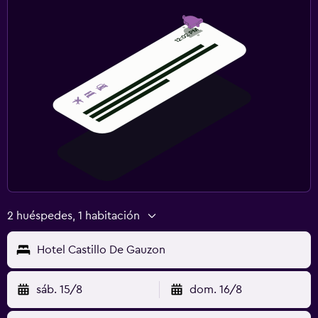
Actividades
Juegos de mesa/rompecabezas
Golf
Salón de belleza
Zona de trabajo
Fax/fotocopiadora
Escritorio
2 huéspedes, 1 habitación
Hotel Castillo De Gauzon
sáb. 15/8
dom. 16/8