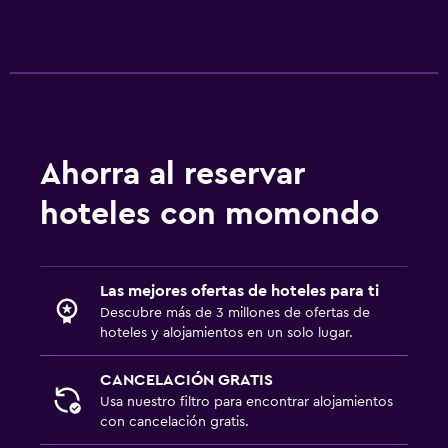
Comedor
Menús para dietas especiales (bajo petición)
Bar/lounge
Microondas
Desayuno en la habitación
Ahorra al reservar
Nevera
hoteles con momondo
Máquina expendedora (bebidas)
Máquina expendedora (botanas)
Las mejores ofertas de hoteles para ti
Descubre más de 3 millones de ofertas de
Estacionamiento y transporte
hoteles y alojamientos en un solo lugar.
Traslado al aeropuerto (con cargos)
Estacionamiento gratuito
CANCELACIÓN GRATIS
Usa nuestro filtro para encontrar alojamientos
Estacionamiento privado
con cancelación gratis.
Servicio de traslado (cargo adicional)