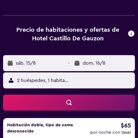
decoración de tonos azules preciosos y tienen calefacción
y paneles de madera. Algunas cuentan con ventanas
circulares o vidrieras. Las habitaciones disponen de TV de
pantalla plana, caja fuerte y un baño privado con secador
Precio de habitaciones y ofertas de
de pelo. Hay restaurantes, bares y tiendas en el paseo
Hotel Castillo De Gauzon
marítimo y en los alrededores del hotel. Este hotel se
encuentra a 30 km de Gijón y a solo 15 minutos en coche
del aeropuerto de Asturias.
sáb. 15/8
-
dom. 16/8
2 huéspedes, 1 habitación
$65
Habitación doble, tipo de cama
desconocido
por noche con tasas