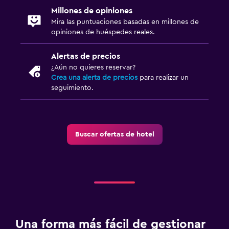
Millones de opiniones
Carga de vehículos eléctricos
Mira las puntuaciones basadas en millones de
Estacionamiento en la calle
opiniones de huéspedes reales.
Alertas de precios
Sistema de entretenimiento
¿Aún no quieres reservar?
TV de pantalla plana
Crea una alerta de precios
para realizar un
seguimiento.
Radio
Sala de estar/TV compartida
Reproductor de CD
Buscar ofertas de hotel
TV
Reproductor de DVD
Lavandería
Lavandería
Servicio de planchado
Una forma más fácil de gestionar