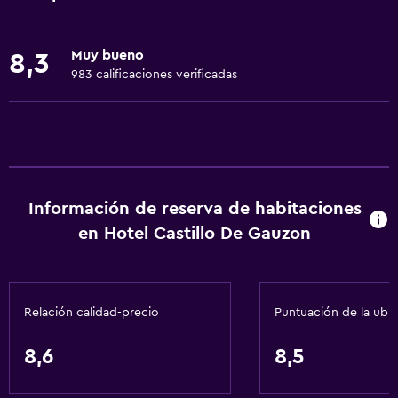
Extinguidor
Artículos de aseo gratis
Muy bueno
8,3
Alarma de humo
983 calificaciones verificadas
Calefacción
Wifi gratis
Ropa de cama
Toallas
Información de reserva de habitaciones
Champú
en Hotel Castillo De Gauzon
Gel de ducha
Papeleras
Relación calidad-precio
Puntuación de la ubi
General
Ventana
8,6
8,5
Habitaciones familiares