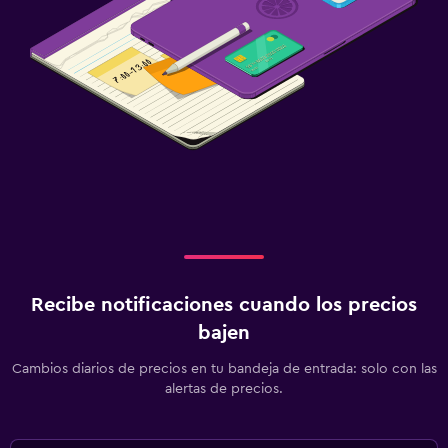
Libros, DVD, música para niños
Buffet infantil
Protectores de enchufes
Aire libre
Jardín
Terraza/patio
Terraza
Habitación
Recibe notificaciones cuando los precios
bajen
Enchufe cerca de la cama
Perchero
Cambios diarios de precios en tu bandeja de entrada: solo con las
alertas de precios.
Armario o clóset