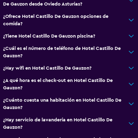
De Gauzon desde Oviedo Asturias?
Instalaciones para reuniones
¿Ofrece Hotel Castillo De Gauzon opciones de
Servicio de habitaciones
comida?
Mostrador de información turística
¿Tiene Hotel Castillo De Gauzon piscina?
Acceso con llave
Check-out exprés
¿Cuál es el número de teléfono de Hotel Castillo De
Gauzon?
Recepción 24 horas
Caja fuerte
¿Hay wifi en Hotel Castillo De Gauzon?
¿A qué hora es el check-out en Hotel Castillo De
Baño
Gauzon?
Secador de pelo
¿Cuánto cuesta una habitación en Hotel Castillo De
Baño privado
Gauzon?
Ducha
¿Hay servicio de lavandería en Hotel Castillo De
Gorro de baño
Gauzon?
Tina de baño