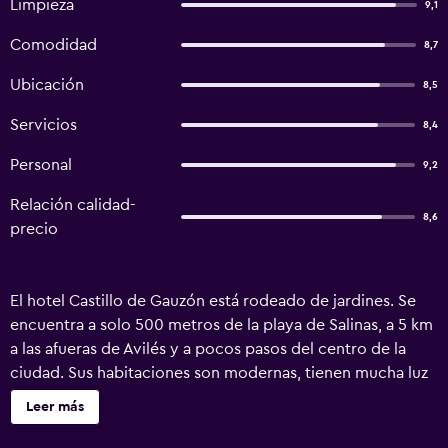
Limpieza
9,1
Comodidad
8,7
Ubicación
8,5
Servicios
8,4
Personal
9,2
Relación calidad-
8,6
precio
El hotel Castillo de Gauzón está rodeado de jardines. Se
encuentra a solo 500 metros de la playa de Salinas, a 5 km
a las afueras de Avilés y a pocos pasos del centro de la
ciudad. Sus habitaciones son modernas, tienen mucha luz
e incluyen conexión Wi-Fi gratuita. El hotel Castillo de
Leer más
Gauzón ocupa una casa de estilo típico asturiano con una
fachada impresionante. Las habitaciones presentan una