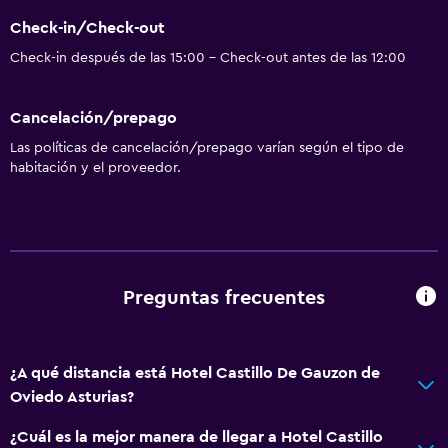
Vista al jardín
Check-in/Check-out
Piso de parquet o madera noble
Check-in después de las 15:00 - Check-out antes de las 12:00
Posibilidad de habitaciones conectadas
Vista a punto de interés
Cancelación/prepago
Vista a la montaña
Las políticas de cancelación/prepago varían según el tipo de
Espacio de almacenamiento
habitación y el proveedor.
Vista a una calle tranquila
Teléfono
Vista a la ciudad
Preguntas frecuentes
Servicios y facilidades
Centro de negocios
¿A qué distancia está Hotel Castillo De Gauzon de
Renta de autos
Oviedo Asturias?
Servicio de despertador
¿Cuál es la mejor manera de llegar a Hotel Castillo
Servicio de conserjería