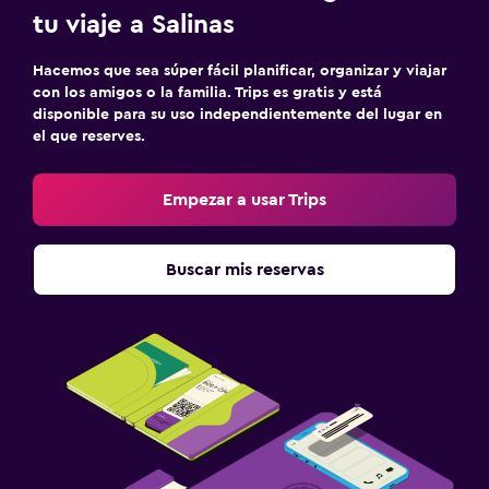
Servicios de lavandería/tintorería
tu viaje a Salinas
Plancha para pantalones
Hacemos que sea súper fácil planificar, organizar y viajar
Plancha y tabla de planchar
con los amigos o la familia. Trips es gratis y está
disponible para su uso independientemente del lugar en
Lavadora
el que reserves.
Salud y seguridad
Empezar a usar Trips
Limpieza diaria
Cámaras CCTV en zonas comunes
Buscar mis reservas
Cámaras CCTV en el exterior
Seguridad las 24 horas
Botiquín de primeros auxilios
Caja fuerte
Ideal para familias
Cuna/cama nido disponibles