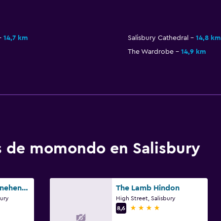
14,7 km
Salisbury Cathedral
14,8 km
The Wardrobe
14,9 km
os de momondo en Salisbury
Cholderton Stonehenge Youth Hostel
The Lamb Hindon
ury
High Street, Salisbury
4 estrellas
8,6