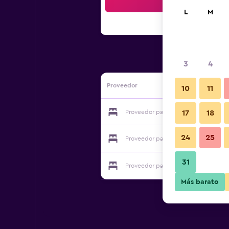
Bus
L
M
3
4
Proveedor
10
11
Proveedor para Forest View
17
18
24
25
Proveedor para Forest View
31
Proveedor para Forest View
Más barato