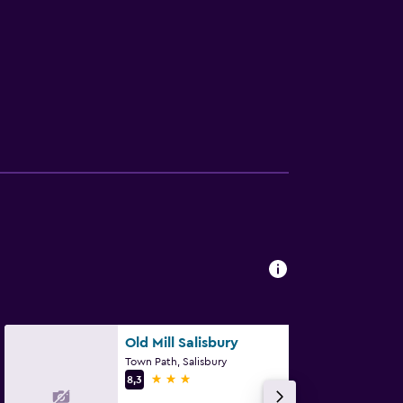
Old Mill Salisbury
Town Path, Salisbury
3 estrellas
8,3