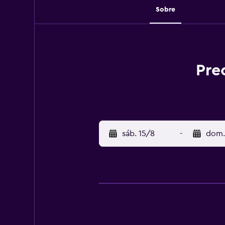
Sobre
Pre
sáb. 15/8
-
dom.