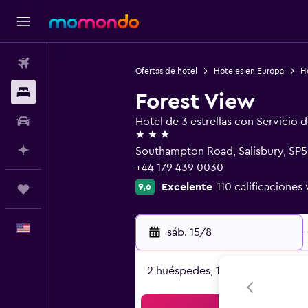
Vuelos
Ofertas de hotel
Hoteles en Europa
H
Alojamientos
Forest View
Autos
Hotel de 3 estrellas con Servicio 
3 estrellas
Planifica con IA
Southampton Road, Salisbury, SP5
+44 179 439 0030
Excelente
110 calificaciones 
9,6
Trips
Español
sáb. 15/8
-
2 huéspedes, 1 habitación