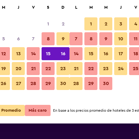
car
M
J
V
S
D
L
M
M
J
V
1
2
1
2
3
4
5
6
7
8
9
7
8
9
10
11
12
13
14
15
16
14
15
16
17
18
Ver precios
19
20
21
22
23
21
22
23
24
25
26
27
28
29
30
28
29
30
Ver precios
Ver precios
Promedio
Más caro
En base a los precios promedio de hoteles de 3 est