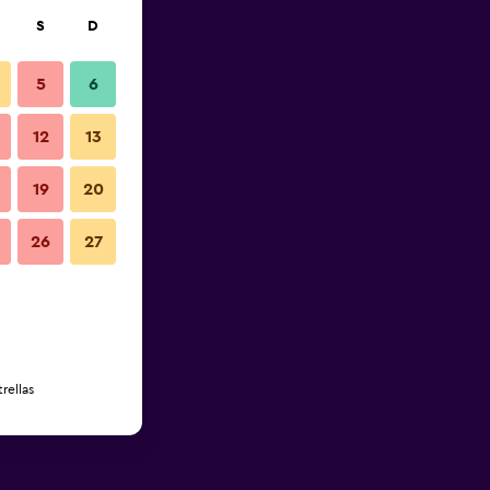
S
D
5
6
12
13
19
20
26
27
rellas