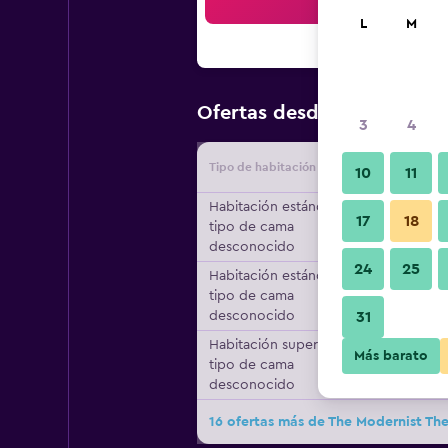
Bus
L
M
$101
Ofertas desde
/
Oferta m
3
4
Tipo de habitación
Proveedo
10
11
Habitación estándar,
17
18
tipo de cama
desconocido
24
25
Habitación estándar,
tipo de cama
desconocido
31
Habitación superior,
Más barato
tipo de cama
desconocido
16 ofertas más de The Modernist The