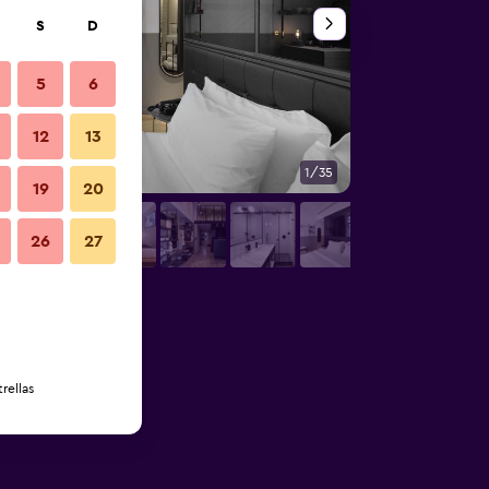
S
D
5
6
12
13
1/35
Habitación
19
20
26
27
rellas