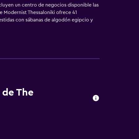
ncluyen un centro de negocios disponible las
he Modernist Thessaloniki ofrece 41
vestidas con sábanas de algodón egipcio y
l tipo de almohada. Se ofrece frigorífico y
 zapatillas, artículos de higiene personal
frece una Smart TV de 43 pulgadas con
s. Es posible solicitar juegos de cama
 Los servicios de ocio y esparcimiento en
s de The