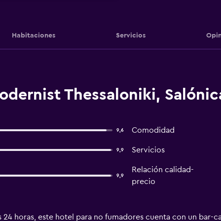
Habitaciones
Servicios
Opin
dernist Thessaloniki, Salónic
Comodidad
9,6
Servicios
9,9
Relación calidad-
9,9
precio
24 horas, este hotel para no fumadores cuenta con un bar-cafe