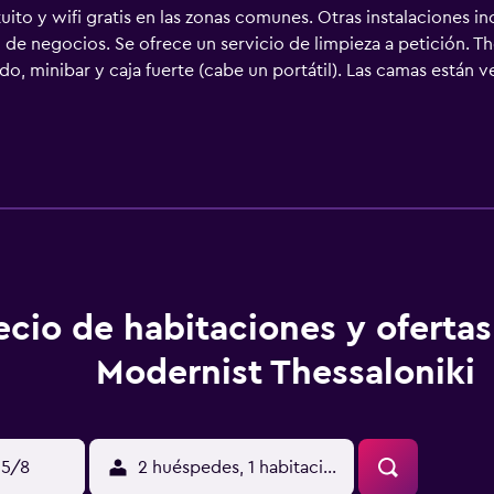
uito y wifi gratis en las zonas comunes. Otras instalaciones i
o de negocios. Se ofrece un servicio de limpieza a petición. T
o, minibar y caja fuerte (cabe un portátil). Las camas están 
 destacar que este alojamiento permite a sus clientes elegir e
s están equipados con ducha con cabezal de ducha tipo lluvia,
hotel en Tesalónica ofrece acceso a Internet wifi gratis. Se o
ones también incluyen botella de agua gratuita y cortinas opaca
r con plancha. Se ofrece servicio de limpieza todos los días.
o las 24 horas.
ecio de habitaciones y oferta
Modernist Thessaloniki
15/8
2 huéspedes, 1 habitación