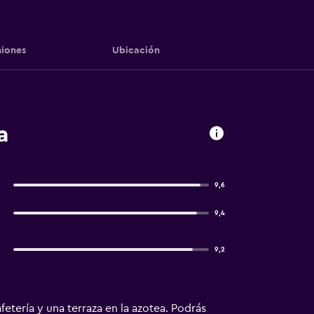
iones
Ubicación
a
9,6
9,4
9,2
tería y una terraza en la azotea. Podrás