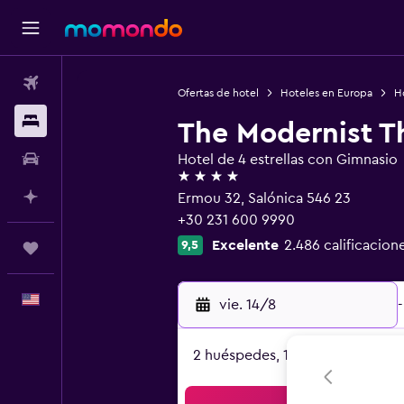
Vuelos
Ofertas de hotel
Hoteles en Europa
H
Alojamientos
The Modernist T
Autos
Hotel de 4 estrellas con Gimnasio
4 estrellas
Planifica con IA
Ermou 32, Salónica 546 23
+30 231 600 9990
Excelente
2.486 calificacion
9,5
Trips
Español
vie. 14/8
-
2 huéspedes, 1 habitación