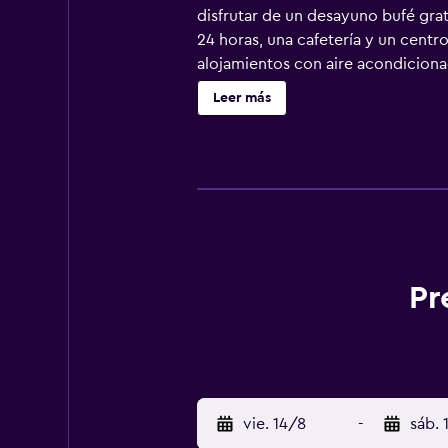
disfrutar de un desayuno bufé grat
24 horas, una cafetería y un centr
alojamientos con aire acondicionad
ropa de cama de alta calidad. Cabe
Leer más
máquina de café espresso. Los baño
gratuitos y secador de pelo. Este 
canales por satélite. Las habitaci
hipoalergénicos y tabla de plancha
este hotel incluyen gimnasio abiert
Pr
vie. 14/8
-
sáb. 