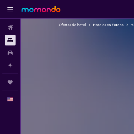
Ofertas de hotel
Hoteles en Europa
Ho
Vuelos
Alojamientos
Autos
Planifica con IA
Trips
Español