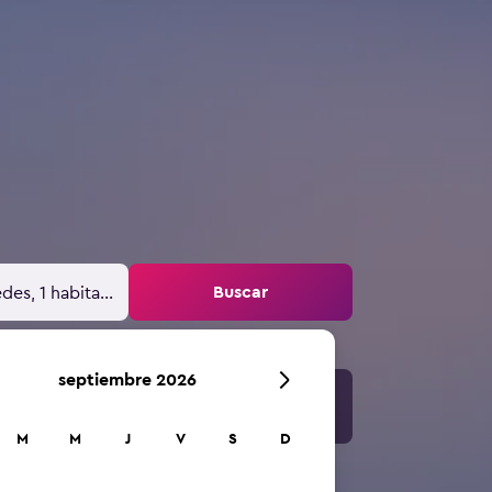
Buscar
des, 1 habitación
septiembre 2026
M
M
J
V
S
D