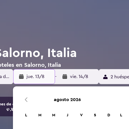
alorno, Italia
eles en Salorno, Italia
jue. 13/8
-
vie. 14/8
2 huéspe
agosto 2026
s de opciones de hoteles y alojamientos.
L
M
M
J
V
S
D
L