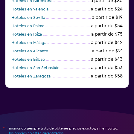
a partir de $80
Hoteles en Barcelona
a partir de $24
Hoteles en Valencia
a partir de $19
Hoteles en Sevilla
a partir de $54
Hoteles en Palma
a partir de $75
Hoteles en Ibiza
a partir de $42
Hoteles en Málaga
a partir de $21
Hoteles en Alicante
a partir de $43
Hoteles en Bilbao
a partir de $53
Hoteles en San Sebastián
a partir de $58
Hoteles en Zaragoza
a partir de $49
Hoteles en Toledo
momondo siempre trata de obtener precios exactos, sin embargo,
*
los precios no están garantizados
.