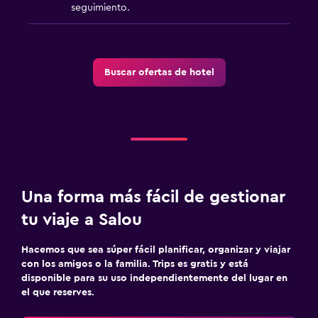
Estacionamiento
seguimiento.
Servicio de traslado
Estacionamiento privado
Buscar ofertas de hotel
Carga de vehículos eléctricos
Traslado aeropuerto
Sistema de entretenimiento
TV de pantalla plana
TV por cable o vía satélite
Una forma más fácil de gestionar
Sala de estar/TV compartida
tu viaje a Salou
Libros
Hacemos que sea súper fácil planificar, organizar y viajar
TV
con los amigos o la familia. Trips es gratis y está
disponible para su uso independientemente del lugar en
Comedor
el que reserves.
Restaurante