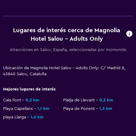
Solo adultos
Ascensor
Ascensor disponible
Lugares de interés cerca de Magnolia
Plantas superiores accesibles por ascensor
Hotel Salou - Adults Only
Atracciones en Salou, España, seleccionadas por momondo
General
Piso de parquet o madera noble
Ubicación de Magnolia Hotel Salou - Adults Only: C/ Madrid 8,
Espacio de almacenamiento
43840 Salou, Cataluña
Vista a una calle tranquila
Mejores lugares de interés
Zona de estar
Cala Font
0,2 km
Platja de Llevant
0,3 km
Sofá
Playa Capellans
1,1 km
Playa de Ponent
1,3 km
Habitaciones insonorizadas
playa Llarga
1,6 km
Insonorización
Teléfono