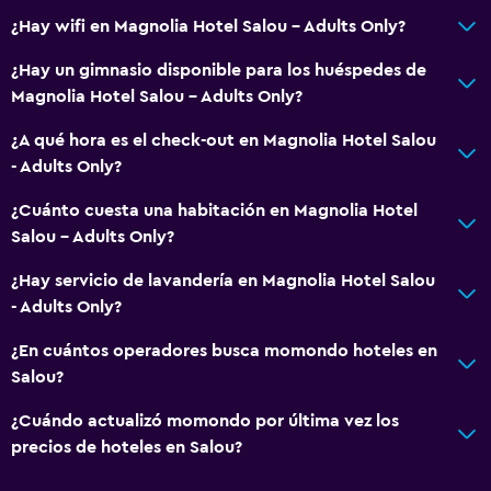
¿Hay wifi en Magnolia Hotel Salou - Adults Only?
Mostrador de información turística
Acceso con tarjeta
¿Hay un gimnasio disponible para los huéspedes de
Magnolia Hotel Salou - Adults Only?
Masaje de pies
Recepción 24 horas
¿A qué hora es el check-out en Magnolia Hotel Salou
- Adults Only?
Salas de conferencia
Caja fuerte
¿Cuánto cuesta una habitación en Magnolia Hotel
Salou - Adults Only?
Botella de agua
¿Hay servicio de lavandería en Magnolia Hotel Salou
Accesibilidad y adecuación
- Adults Only?
Almohada hipoalergénica
¿En cuántos operadores busca momondo hoteles en
Para no fumadores
Salou?
Almohada sin plumas
¿Cuándo actualizó momondo por última vez los
Áreas designadas para fumadores
precios de hoteles en Salou?
Accesibilidad