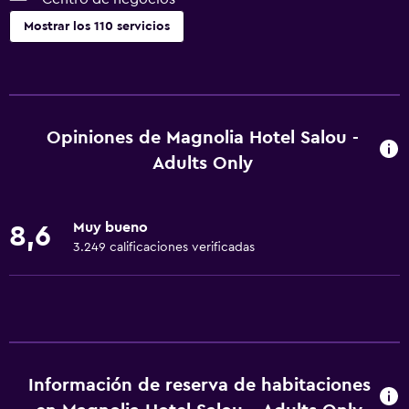
Mostrar los 110 servicios
Actividades
Acceso a la playa
Bicicletas
Opiniones de Magnolia Hotel Salou -
Pesca
Adults Only
Sala de juegos
Golf
Muy bueno
8,6
Canotaje
3.249 calificaciones verificadas
Ciclismo
Submarinismo
Buceo
Buceo
Información de reserva de habitaciones
Paseos a caballo