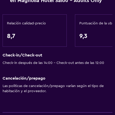
en Magnolia Hotel Salou - Adults Only
Bolera
Ping pong
Mesa de billar
Relación calidad-precio
Puntuación de la ubi
Windsurf
8,7
9,3
Senderismo
Mesa de fulbolito
Check-in/Check-out
Servicios básicos
Check-in después de las 14:00 - Check-out antes de las 12:00
Wifi disponible en todas las instalaciones
Internet
Cancelación/prepago
Extinguidor
Las políticas de cancelación/prepago varían según el tipo de
Artículos de aseo gratis
habitación y el proveedor.
Alarma de humo
Calefacción