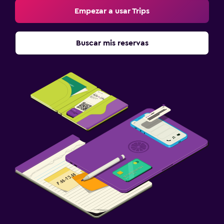
Empezar a usar Trips
Bar/lounge
Cafetería
Buscar mis reservas
Minibar
Desayuno en la habitación
Salud y seguridad
Cámaras CCTV en zonas comunes
Seguridad las 24 horas
Botiquín de primeros auxilios
Caja fuerte
Lavandería
Lavandería
Servicio de planchado