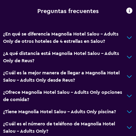
Aire acondicionado
Wifi gratis
Preguntas frecuentes
Ropa de cama
Toallas
¿En qué se diferencia Magnolia Hotel Salou - Adults
Champú
Only de otros hoteles de 4 estrellas en Salou?
Gel de ducha
¿A qué distancia está Magnolia Hotel Salou - Adults
Papeleras
Only de Reus?
Acondicionador
¿Cuál es la mejor manera de llegar a Magnolia Hotel
Salou - Adults Only desde Reus?
Servicios y facilidades
¿Ofrece Magnolia Hotel Salou - Adults Only opciones
Centro de negocios
de comida?
Servicio de despertador
¿Tiene Magnolia Hotel Salou - Adults Only piscina?
Servicio de conserjería
¿Cuál es el número de teléfono de Magnolia Hotel
Instalaciones para reuniones
Salou - Adults Only?
Servicio de habitaciones