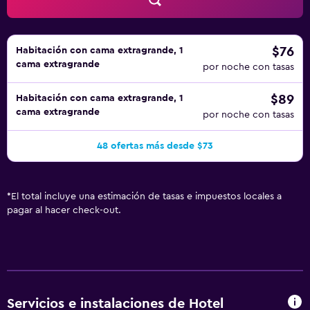
libre, centro de bienestar y baño turco. Se pueden
practicar las actividades de ocio y esparcimiento que se
indican más abajo en las instalaciones o cerca del
alojamiento (es posible que se aplique un recargo).
$76
Habitación con cama extragrande, 1
cama extragrande
por noche con tasas
$89
Habitación con cama extragrande, 1
cama extragrande
por noche con tasas
48 ofertas más desde $73
*
El total incluye una estimación de tasas e impuestos locales a
pagar al hacer check-out.
Servicios e instalaciones de Hotel