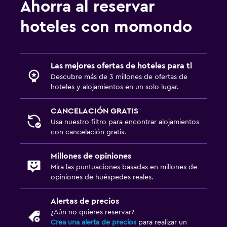
Ahorra al reservar
Ducha
hoteles con momondo
Gorro de baño
Aseo
Papel higiénico
Las mejores ofertas de hoteles para ti
Descubre más de 3 millones de ofertas de
hoteles y alojamientos en un solo lugar.
Aire libre
Muebles de exterior
CANCELACIÓN GRATIS
Usa nuestro filtro para encontrar alojamientos
Jardín
con cancelación gratis.
Terraza/patio
Sillas de playa
Millones de opiniones
Mira las puntuaciones basadas en millones de
Toallas de playa
opiniones de huéspedes reales.
Terraza
Alertas de precios
¿Aún no quieres reservar?
Estacionamiento y transporte
Crea una alerta de precios
para realizar un