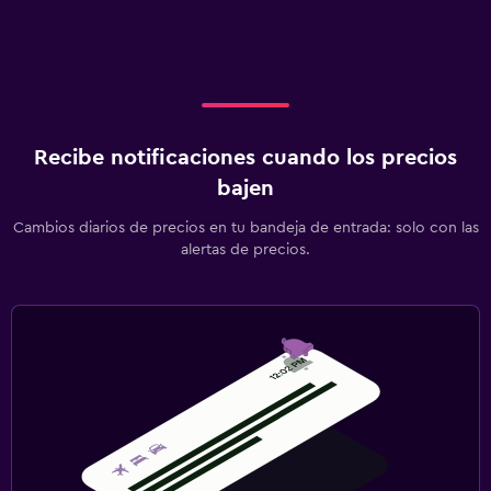
Servicios de lavandería/tintorería
Habitación
Enchufe cerca de la cama
Sofá cama
Recibe notificaciones cuando los precios
Armario o clóset
bajen
Cambios diarios de precios en tu bandeja de entrada: solo con las
Gimnasio
alertas de precios.
Gimnasio
Tenis
Squash
Zona de trabajo
Escritorio