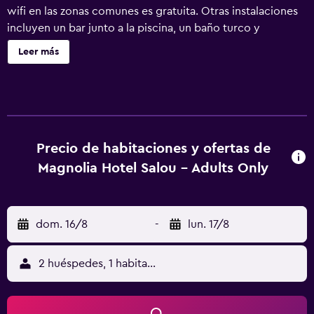
wifi en las zonas comunes es gratuita. Otras instalaciones
incluyen un bar junto a la piscina, un baño turco y
aparcamiento sin asistencia. Se ofrece un servicio de
Leer más
limpieza a petición. Magnolia Hotel Salou - Adults Only
ofrece 72 alojamientos con aire acondicionado, minibar y
botella de agua gratuita. Las habitaciones disponen de
balcón. Se ofrece una televisión de pantalla plana de 40
pulgadas con canales por satélite. Los baños están
equipados con ducha con cabezal de ducha tipo lluvia,
Precio de habitaciones y ofertas de
artículos de higiene personal de diseño, artículos de
Magnolia Hotel Salou - Adults Only
higiene personal gratuitos y secador de pelo. Los
huéspedes pueden navegar por la web gracias a nuestro
acceso a Internet gratis (por cable y wifi). Los servicios
dom. 16/8
-
lun. 17/8
para las personas de negocios incluyen escritorio y
teléfono. Es posible solicitar tabla de planchar con
plancha, cambio de toallas y cambio de sábanas. Se ofrece
2 huéspedes, 1 habitación
servicio de limpieza a petición. Los servicios de ocio y
esparcimiento en este hotel incluyen una piscina al aire