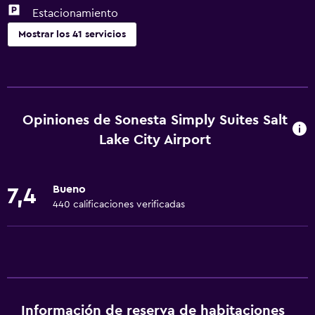
Estacionamiento
Mostrar los 41 servicios
Servicios básicos
Wifi gratis
Wifi disponible en todas las instalaciones
Opiniones de Sonesta Simply Suites Salt
Internet
Lake City Airport
Extinguidor
Aire acondicionado
Bueno
7,4
Alarma de humo
440 calificaciones verificadas
Calefacción
Cocina
Tetera/cafetera
Nevera
Información de reserva de habitaciones