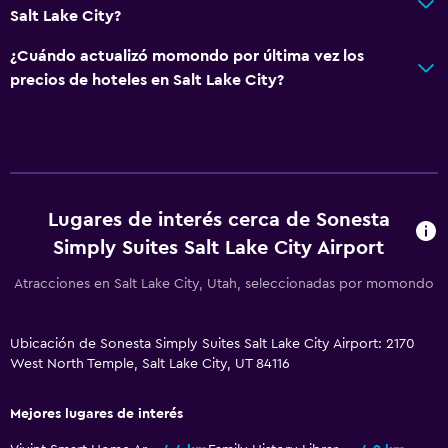
Sistema de entretenimiento
Salt Lake City?
TV por cable o vía satélite
¿Cuándo actualizó momondo por última vez los
precios de hoteles en Salt Lake City?
Aire libre
Parrilla
Lavandería
Lugares de interés cerca de Sonesta
Lavandería
Simply Suites Salt Lake City Airport
Gimnasio
Atracciones en Salt Lake City, Utah, seleccionadas por momondo
Gimnasio
Ubicación de Sonesta Simply Suites Salt Lake City Airport: 2170
West North Temple, Salt Lake City, UT 84116
Mejores lugares de interés