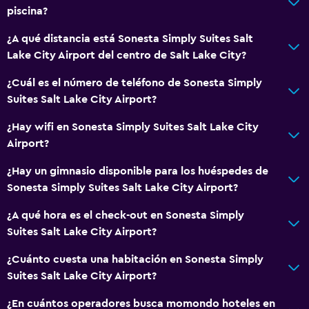
piscina?
Baño
¿A qué distancia está Sonesta Simply Suites Salt
Secador de pelo
Lake City Airport del centro de Salt Lake City?
Aseo
¿Cuál es el número de teléfono de Sonesta Simply
Baño privado
Suites Salt Lake City Airport?
¿Hay wifi en Sonesta Simply Suites Salt Lake City
Servicios y facilidades
Airport?
Centro de negocios
¿Hay un gimnasio disponible para los huéspedes de
Caja fuerte
Sonesta Simply Suites Salt Lake City Airport?
Recepción 24 horas
¿A qué hora es el check-out en Sonesta Simply
Suites Salt Lake City Airport?
Zona de trabajo
Fax/fotocopiadora
¿Cuánto cuesta una habitación en Sonesta Simply
Suites Salt Lake City Airport?
Escritorio
¿En cuántos operadores busca momondo hoteles en