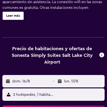
aparcamiento sin asistencia. La conexión wifi en las zonas
comunes es gratuita. Otras instalaciones incluyen
lavandería, servicio de recepción 24 horas y un área para
Leer más
parrillas. Se incluye un servicio de limpieza semanal.
Sonesta Simply Suites Salt Lake City Airport ofrece 122
alojamientos con aire acondicionado, cafetera y tetera y
secador de pelo. Se ofrece televisión por cable. Todos los
alojamientos incluyen cocina. Los baños están equipados
con ducha y bañera combinadas. Los huéspedes pueden
Precio de habitaciones y ofertas de
navegar por la web gracias a nuestro acceso a Internet
Sonesta Simply Suites Salt Lake City
wifi gratis (velocidad: 50 Mbps o más). Los servicios para
Airport
personas de negocios incluyen escritorio y sillas de
oficina. Se ofrece servicio de limpieza cada semana. Los
servicios de ocio y esparcimiento en este hotel incluyen
dom. 16/8
-
lun. 17/8
gimnasio.
2 huéspedes, 1 habitación