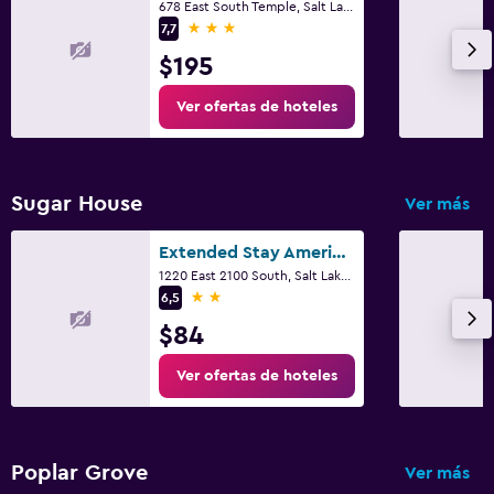
678 East South Temple, Salt Lake City, UT
3 estrellas
7,7
$195
Ver ofertas de hoteles
Sugar House
Ver más
Extended Stay America Suites - Salt Lake City - Sugar House
1220 East 2100 South, Salt Lake City, UT
2 estrellas
6,5
$84
Ver ofertas de hoteles
Poplar Grove
Ver más