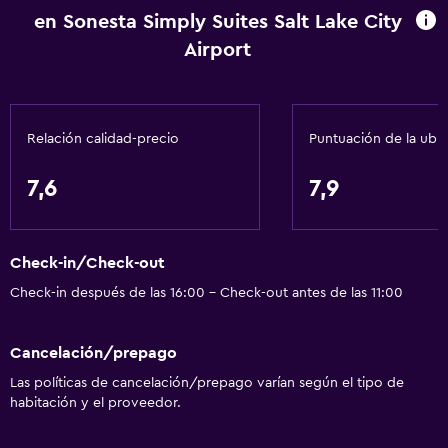
en Sonesta Simply Suites Salt Lake City
Cafetera
Airport
Cocina
Cocineta
Relación calidad-precio
Puntuación de la ubi
Accesibilidad y adecuación
Para no fumadores
7,6
7,9
Mascotas permitidas bajo consulta (pueden aplicar cargos
extra)
Accesibilidad
Check-in/Check-out
Check-in después de las 16:00 - Check-out antes de las 11:00
Ascensor
Estacionamiento accesible
Cancelación/prepago
Estacionamiento y transporte
Las políticas de cancelación/prepago varían según el tipo de
habitación y el proveedor.
Estacionamiento
Traslado aeropuerto