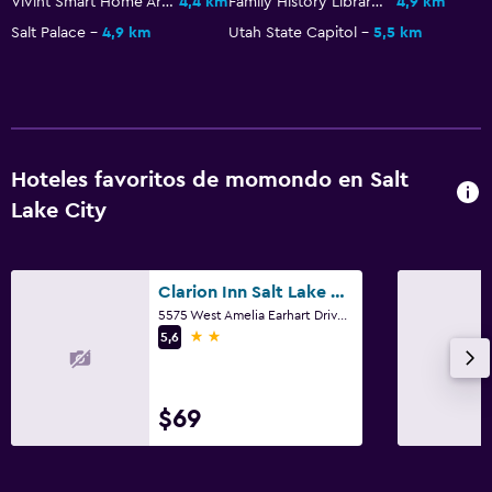
Vivint Smart Home Arena
4,4 km
Family History Library
4,9 km
Salt Palace
4,9 km
Utah State Capitol
5,5 km
Hoteles favoritos de momondo en Salt
Lake City
Clarion Inn Salt Lake City Airport
5575 West Amelia Earhart Drive, Salt Lake City, UT
2 estrellas
5,6
$69