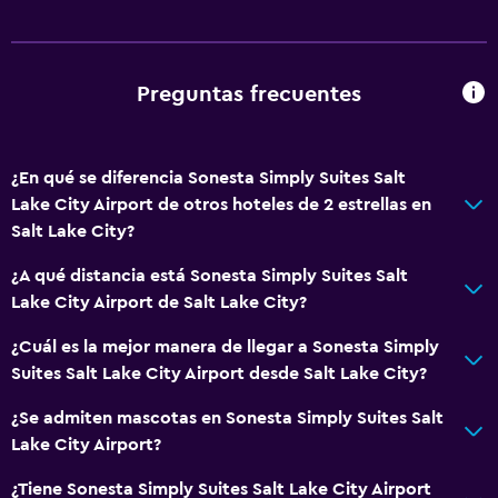
Estacionamiento (con cargos)
Estacionamiento privado
Preguntas frecuentes
General
Habitaciones familiares
¿En qué se diferencia Sonesta Simply Suites Salt
Teléfono
Lake City Airport de otros hoteles de 2 estrellas en
Salt Lake City?
Posibilidad de habitaciones conectadas
Espacio de almacenamiento
¿A qué distancia está Sonesta Simply Suites Salt
Lake City Airport de Salt Lake City?
Salud y seguridad
¿Cuál es la mejor manera de llegar a Sonesta Simply
Seguridad las 24 horas
Suites Salt Lake City Airport desde Salt Lake City?
Caja fuerte
¿Se admiten mascotas en Sonesta Simply Suites Salt
Botiquín de primeros auxilios
Lake City Airport?
Cámaras CCTV en zonas comunes
¿Tiene Sonesta Simply Suites Salt Lake City Airport