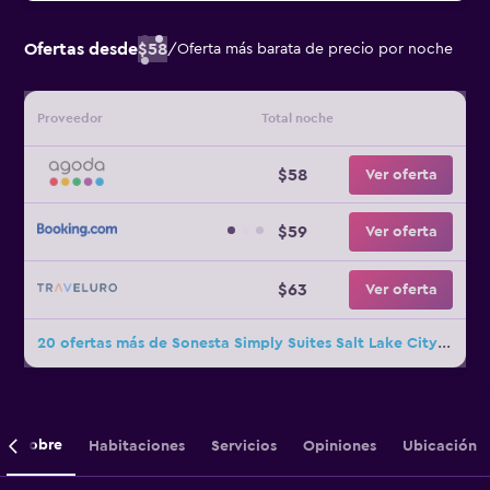
Ofertas desde
$58
/
Oferta más barata de precio por noche
Proveedor
Total noche
$58
Ver oferta
$59
Ver oferta
$63
Ver oferta
20 ofertas más de Sonesta Simply Suites Salt Lake City Airport
Sobre
Habitaciones
Servicios
Opiniones
Ubicación