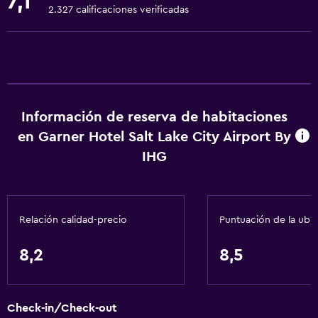
7,1
Calefacción
2.327 calificaciones verificadas
Accesibilidad y adecuación
Para no fumadores
Mascotas permitidas bajo consulta (pueden aplicar cargos
extra)
Información de reserva de habitaciones
Ducha adaptada para silla de ruedas
en Garner Hotel Salt Lake City Airport By
Ascensor
IHG
Tina de baño adaptada
Estacionamiento y transporte
Relación calidad-precio
Puntuación de la ubi
Traslado al aeropuerto gratuito
8,2
8,5
Estacionamiento gratuito
Lavandería
Check-in/Check-out