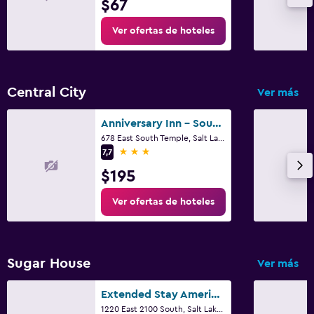
$67
Ver ofertas de hoteles
Central City
Ver más
Anniversary Inn - South Temple
678 East South Temple, Salt Lake City, UT
3 estrellas
7,7
$195
Ver ofertas de hoteles
Sugar House
Ver más
Extended Stay America Suites - Salt Lake City - Sugar House
1220 East 2100 South, Salt Lake City, UT