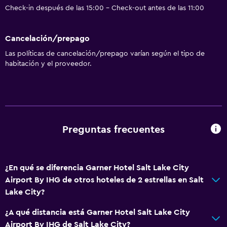
Lavandería
Check-in después de las 15:00 - Check-out antes de las 11:00
Plancha y tabla de planchar
Cancelación/prepago
General
Las políticas de cancelación/prepago varían según el tipo de
habitación y el proveedor.
Habitaciones familiares
Posibilidad de habitaciones conectadas
Servicios y facilidades
Cajero automático/banco
Preguntas frecuentes
Recepción 24 horas
¿En qué se diferencia Garner Hotel Salt Lake City
Baño
Airport By IHG de otros hoteles de 2 estrellas en Salt
Secador de pelo
Lake City?
¿A qué distancia está Garner Hotel Salt Lake City
Zona de trabajo
Airport By IHG de Salt Lake City?