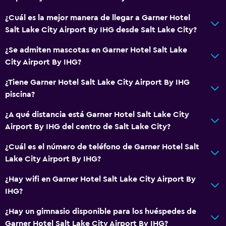
Fax/fotocopiadora
¿Cuál es la mejor manera de llegar a Garner Hotel
Salt Lake City Airport By IHG desde Salt Lake City?
Comedor
Cafetera
¿Se admiten mascotas en Garner Hotel Salt Lake
City Airport By IHG?
Salud y seguridad
¿Tiene Garner Hotel Salt Lake City Airport By IHG
Limpieza diaria
piscina?
¿A qué distancia está Garner Hotel Salt Lake City
Gimnasio
Airport By IHG del centro de Salt Lake City?
Gimnasio
¿Cuál es el número de teléfono de Garner Hotel Salt
Lake City Airport By IHG?
Piscina
¿Hay wifi en Garner Hotel Salt Lake City Airport By
Piscina (cubierta)
IHG?
¿Hay un gimnasio disponible para los huéspedes de
Garner Hotel Salt Lake City Airport By IHG?