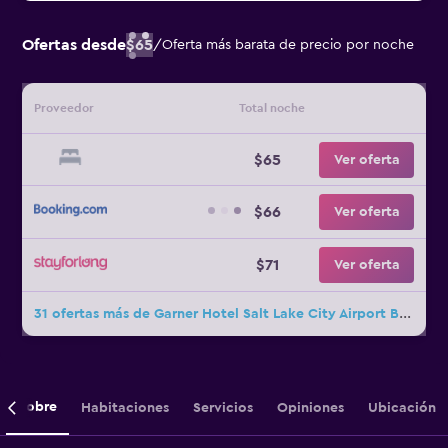
Ofertas desde
$65
/
Oferta más barata de precio por noche
Proveedor
Total noche
$65
Ver oferta
$66
Ver oferta
$71
Ver oferta
31 ofertas más de Garner Hotel Salt Lake City Airport By IHG
Sobre
Habitaciones
Servicios
Opiniones
Ubicación