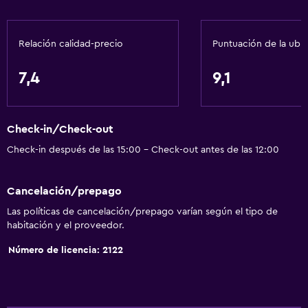
Acceso con tarjeta
Check-in/check-out privado
Relación calidad-precio
Puntuación de la ubi
Recepción 24 horas
7,4
9,1
Servicios básicos
Wifi gratis
Check-in/Check-out
Internet
Check-in después de las 15:00 - Check-out antes de las 12:00
Ropa de cama
Toallas
Cancelación/prepago
Extinguidor
Las políticas de cancelación/prepago varían según el tipo de
Artículos de aseo gratis
habitación y el proveedor.
Champú
Número de licencia: 2122
Alarma de humo
Aire acondicionado