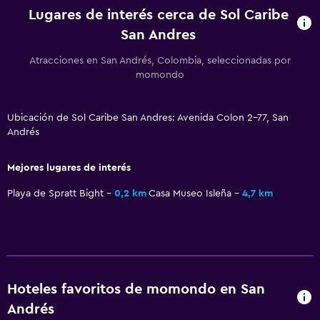
Restaurante
Lugares de interés cerca de Sol Caribe
Bar/lounge
San Andres
Atracciones en San Andrés, Colombia, seleccionadas por
General
momondo
Solárium
Piso de mosaico/mármol
Ubicación de Sol Caribe San Andres: Avenida Colon 2-77, San
Andrés
Vista a la piscina
Espacio de almacenamiento
Mejores lugares de interés
Playa de Spratt Bight
0,2 km
Casa Museo Isleña
4,7 km
Sistema de entretenimiento
TV de pantalla plana
Sala de estar/TV compartida
TV
Hoteles favoritos de momondo en San
Aire libre
Andrés