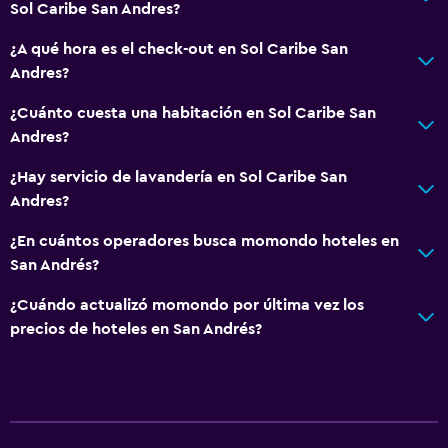
Sol Caribe San Andres?
Para no fumadores
¿A qué hora es el check-out en Sol Caribe San
Almohada sin plumas
Andres?
Entrada privada
¿Cuánto cuesta una habitación en Sol Caribe San
Andres?
Salud y seguridad
Botiquín de primeros auxilios
¿Hay servicio de lavandería en Sol Caribe San
Andres?
Cámaras CCTV en zonas comunes
Cámaras CCTV en el exterior
¿En cuántos operadores busca momondo hoteles en
San Andrés?
Seguridad las 24 horas
Caja fuerte
¿Cuándo actualizó momondo por última vez los
precios de hoteles en San Andrés?
Comedor
Minibar
Bar de tapas