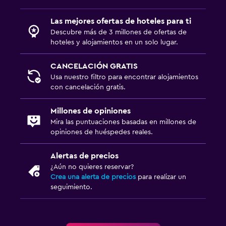
Las mejores ofertas de hoteles para ti
Piscina
Descubre más de 3 millones de ofertas de
Piscina al aire libre
hoteles y alojamientos en un solo lugar.
Toallas para piscina
CANCELACIÓN GRATIS
Usa nuestro filtro para encontrar alojamientos
Estacionamiento y transporte
con cancelación gratis.
Traslado aeropuerto
Millones de opiniones
Mira las puntuaciones basadas en millones de
Habitación
opiniones de huéspedes reales.
Armario o clóset
Alertas de precios
¿Aún no quieres reservar?
Ideal para familias
Crea una alerta de precios
para realizar un
Cuna/cama nido disponibles
seguimiento.
Gimnasio