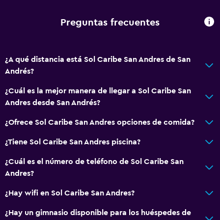
Papeleras
Acondicionador
Preguntas frecuentes
Baño
¿A qué distancia está Sol Caribe San Andres de San
Ducha
Andrés?
Gorro de baño
¿Cuál es la mejor manera de llegar a Sol Caribe San
Secador de pelo
Andres desde San Andrés?
Aseo
¿Ofrece Sol Caribe San Andres opciones de comida?
Papel higiénico
Baño público
¿Tiene Sol Caribe San Andres piscina?
Baño privado
¿Cuál es el número de teléfono de Sol Caribe San
Andres?
Accesibilidad y adecuación
¿Hay wifi en Sol Caribe San Andres?
Accesibilidad
¿Hay un gimnasio disponible para los huéspedes de
Ascensor