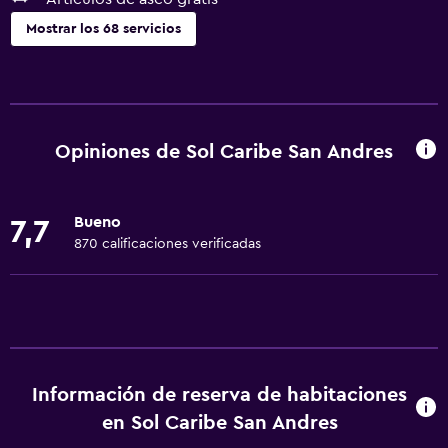
Mostrar los 68 servicios
Servicios y facilidades
Centro de negocios
Renta de autos
Opiniones de Sol Caribe San Andres
Servicio de despertador
Servicio de conserjería
Bueno
7,7
Caja fuerte
870 calificaciones verificadas
Personal de entretenimiento
Cambio de divisas
Instalaciones para reuniones
Servicio de habitaciones
Información de reserva de habitaciones
Mostrador de información turística
en Sol Caribe San Andres
Acceso con llave