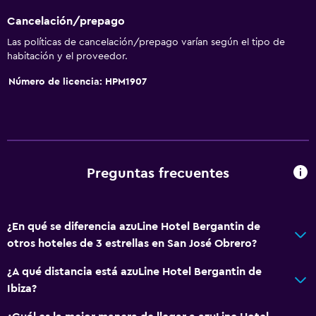
Cancelación/prepago
Piscina y spa
Las políticas de cancelación/prepago varían según el tipo de
Masajes
habitación y el proveedor.
Bar en la piscina
Número de licencia: HPM1907
Spa
Bañera de hidromasaje
Piscina al aire libre
Sauna
Preguntas frecuentes
Actividades
Bicicletas
¿En qué se diferencia azuLine Hotel Bergantin de
otros hoteles de 3 estrellas en San José Obrero?
Tiro con arco
Entretenimiento nocturno
¿A qué distancia está azuLine Hotel Bergantin de
Ibiza?
Minigolf
Mesa de billar