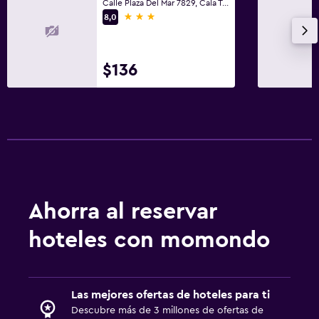
Calle Plaza Del Mar 7829, Cala Tarida, San José Obrero, Ibiza
3 estrellas
8,0
Seguridad las 24 horas
Caja fuerte
$136
Gimnasio
Gimnasio
Gimnasio
Tenis
Aire libre
Ahorra al reservar
Terraza/patio
hoteles con momondo
Terraza
Lavandería
Las mejores ofertas de hoteles para ti
Lavandería
Descubre más de 3 millones de ofertas de