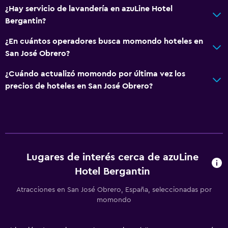
Sistema de entretenimiento
¿Hay servicio de lavandería en azuLine Hotel
TV de pantalla plana
Bergantin?
Sala de estar/TV compartida
¿En cuántos operadores busca momondo hoteles en
TV por cable o vía satélite
San José Obrero?
TV
¿Cuándo actualizó momondo por última vez los
precios de hoteles en San José Obrero?
Accesibilidad y adecuación
Accesibilidad
Ascensor
Para no fumadores
Lugares de interés cerca de azuLine
Áreas designadas para fumadores
Hotel Bergantin
General
Atracciones en San José Obrero, España, seleccionadas por
momondo
Vista al mar
Solárium