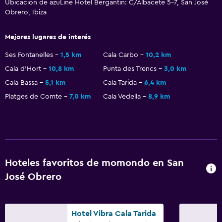
Ubicación de azuLine Hotel Bergantin: C/Albacete 5-7, San José
Piso de mosaico/mármol
Obrero, Ibiza
Espacio de almacenamiento
Mejores lugares de interés
Baño
Ses Fontanelles
1,5 km
Cala Carbo
10,2 km
Tina de baño
Cala d'Hort
10,8 km
Punta des Trencs
3,0 km
Cala Bassa
5,1 km
Cala Tarida
6,4 km
Secador de pelo
Platges de Comte
7,0 km
Cala Vedella
8,9 km
Baño privado
Comedor
Bar de tapas
Restaurante
Hoteles favoritos de momondo en San
José Obrero
Bar/lounge
Salud y seguridad
Hotel Vibra Cala Tarida
Botiquín de primeros auxilios