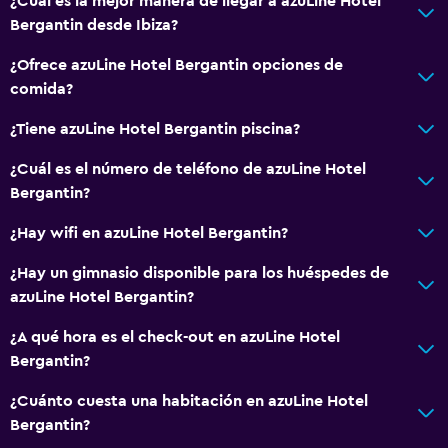
¿Cuál es la mejor manera de llegar a azuLine Hotel
Bergantin desde Ibiza?
Ideal para familias
¿Ofrece azuLine Hotel Bergantin opciones de
Cuidado de niños o guardería
comida?
Cuna/cama nido disponibles
¿Tiene azuLine Hotel Bergantin piscina?
Piscina (para niños)
¿Cuál es el número de teléfono de azuLine Hotel
Club infantil
Bergantin?
Parque infantil
¿Hay wifi en azuLine Hotel Bergantin?
Estacionamiento y transporte
¿Hay un gimnasio disponible para los huéspedes de
azuLine Hotel Bergantin?
Estacionamiento en la calle
Traslado aeropuerto
¿A qué hora es el check-out en azuLine Hotel
Bergantin?
Estacionamiento gratuito
Estacionamiento privado
¿Cuánto cuesta una habitación en azuLine Hotel
Bergantin?