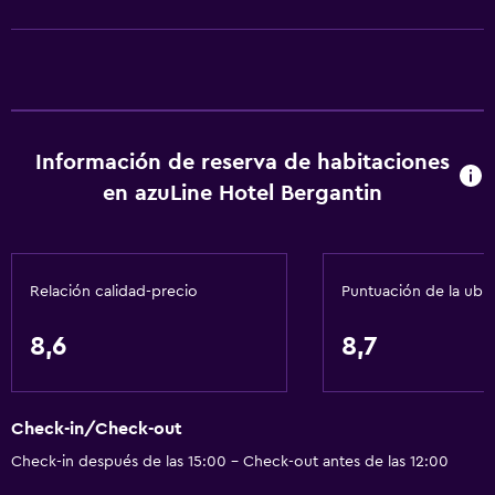
Artículos de aseo gratis
Calefacción
Aire acondicionado
Papeleras
Información de reserva de habitaciones
Servicios y facilidades
en azuLine Hotel Bergantin
Servicio de despertador
Servicio de conserjería
Relación calidad-precio
Puntuación de la ubi
Caja fuerte
Personal de entretenimiento
8,6
8,7
Cambio de divisas
Instalaciones para reuniones
Check-in/Check-out
Mostrador de información turística
Check-in después de las 15:00 - Check-out antes de las 12:00
Recepción 24 horas