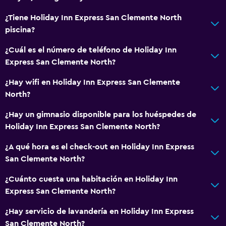
Buceo
¿Tiene Holiday Inn Express San Clemente North
Buceo
piscina?
Windsurf
¿Cuál es el número de teléfono de Holiday Inn
Express San Clemente North?
Comedor
Servicio de entrega de comida
¿Hay wifi en Holiday Inn Express San Clemente
North?
La comida se puede entregar en el alojamiento
Microondas
¿Hay un gimnasio disponible para los huéspedes de
Holiday Inn Express San Clemente North?
Bar de tapas
Desayuno en la habitación
¿A qué hora es el check-out en Holiday Inn Express
San Clemente North?
Tetera/cafetera
Nevera
¿Cuánto cuesta una habitación en Holiday Inn
Express San Clemente North?
Cafetera
Máquina expendedora (bebidas)
¿Hay servicio de lavandería en Holiday Inn Express
San Clemente North?