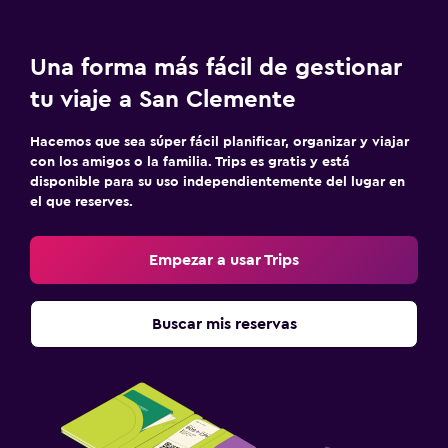
Lavandería
Servicio de planchado
Una forma más fácil de gestionar
Servicios de lavandería/tintorería
tu viaje a San Clemente
Plancha para pantalones
Plancha y tabla de planchar
Hacemos que sea súper fácil planificar, organizar y viajar
con los amigos o la familia. Trips es gratis y está
disponible para su uso independientemente del lugar en
Habitación
el que reserves.
Enchufe cerca de la cama
Despertador
Empezar a usar Trips
Sofá cama
Buscar mis reservas
Estacionamiento y transporte
Estacionamiento
Estacionamiento privado