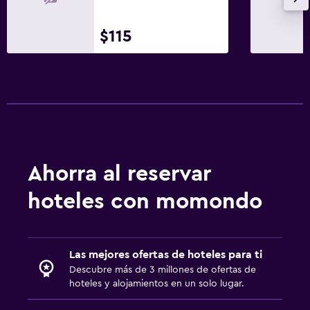
Zona de estar
Sofá
$115
Teléfono
Alfombrado
Piso de mosaico/mármol
Salud y seguridad
Limpieza diaria
Ahorra al reservar
Cámaras CCTV en zonas comunes
hoteles con momondo
Cámaras CCTV en el exterior
Seguridad las 24 horas
Botiquín de primeros auxilios
Las mejores ofertas de hoteles para ti
Caja fuerte
Descubre más de 3 millones de ofertas de
hoteles y alojamientos en un solo lugar.
Sistema de entretenimiento