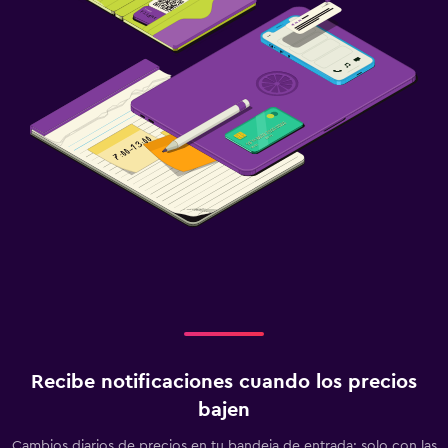
Zona de trabajo
Fax/fotocopiadora
Escritorio
Piscina
Piscina al aire libre
Toallas para piscina
Ideal para familias
Buffet infantil
Gimnasio
Gimnasio
Recibe notificaciones cuando los precios
bajen
Cambios diarios de precios en tu bandeja de entrada: solo con las