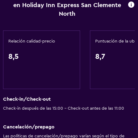
en Holiday Inn Express San Clemente
Estacionamiento accesible
North
Inodoro con barras de apoyo
Servicios básicos
Relación calidad-precio
Puntuación de la ubi
Wifi disponible en todas las instalaciones
Internet
8,5
8,7
Extinguidor
Artículos de aseo gratis
Alarma de humo
Calefacción
Check-in/Check-out
Aire acondicionado
Check-in después de las 15:00 - Check-out antes de las 11:00
Wifi gratis
Toallas
Cancelación/prepago
Champú
Las políticas de cancelación/prepago varían según el tipo de