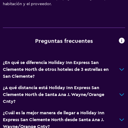
habitación y el proveedor.
Gel de ducha
Papeleras
Acondicionador
Actividades
Preguntas frecuentes
Observación de ballenas
Ecoturismo
¿En qué se diferencia Holiday Inn Express San
Acceso a la playa
Clemente North de otros hoteles de 3 estrellas en
Bicicletas
San Clemente?
Pesca
¿A qué distancia está Holiday Inn Express San
Golf
Clemente North de Santa Ana J. Wayne/Orange
Cnty?
Canotaje
Ciclismo
¿Cuál es la mejor manera de llegar a Holiday Inn
Express San Clemente North desde Santa Ana J.
Submarinismo
Wayne/Orange Cnty?