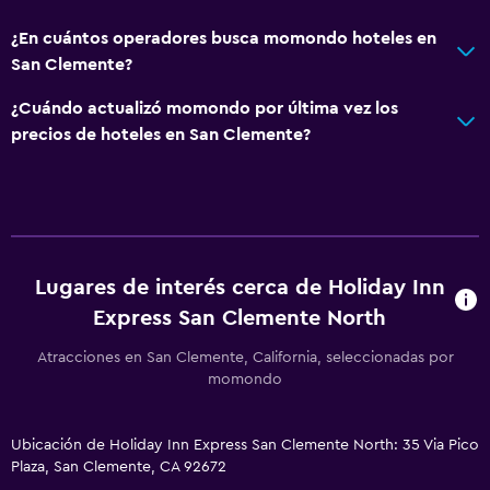
Máquina expendedora (botanas)
Comedor
¿En cuántos operadores busca momondo hoteles en
San Clemente?
Servicios y facilidades
¿Cuándo actualizó momondo por última vez los
Cajero automático/banco
precios de hoteles en San Clemente?
Centro de negocios
Renta de autos
Servicio de despertador
Servicio de conserjería
Lugares de interés cerca de Holiday Inn
Instalaciones para reuniones
Express San Clemente North
Acceso con tarjeta
Atracciones en San Clemente, California, seleccionadas por
Check-out exprés
momondo
Recepción 24 horas
Ubicación de Holiday Inn Express San Clemente North: 35 Via Pico
Salas de conferencia
Plaza, San Clemente, CA 92672
Caja fuerte