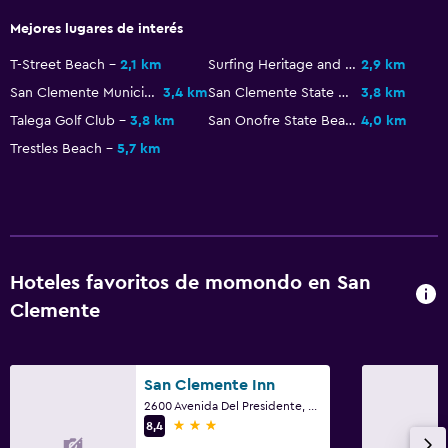
Mejores lugares de interés
Baño
T-Street Beach
2,1 km
Surfing Heritage and Culture Center
2,9 km
Secador de pelo
San Clemente Municipal Golf Course
3,4 km
San Clemente State Beach
3,8 km
Baño privado
Talega Golf Club
3,8 km
San Onofre State Beach
4,0 km
Ducha
Trestles Beach
5,7 km
Gorro de baño
Tina de baño
Aseo
Papel higiénico
Hoteles favoritos de momondo en San
Ducha italiana
Clemente
General
San Clemente Inn
Habitaciones familiares
2600 Avenida Del Presidente, San Clemente, CA
3 estrellas
Espacio de almacenamiento
8,4