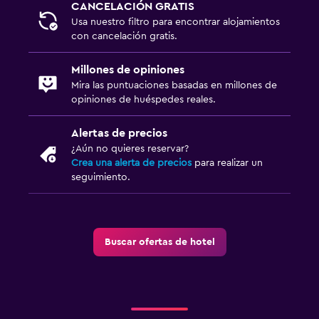
CANCELACIÓN GRATIS
TV de pantalla plana
Usa nuestro filtro para encontrar alojamientos
con cancelación gratis.
Consola de videojuegos
TV por cable o vía satélite
Millones de opiniones
Mira las puntuaciones basadas en millones de
Radio
opiniones de huéspedes reales.
TV
Alertas de precios
¿Aún no quieres reservar?
Aire libre
Crea una alerta de precios
para realizar un
Chimenea exterior
seguimiento.
Área de picnic
Jardín
Terraza/patio
Buscar ofertas de hotel
Terraza
Lavandería