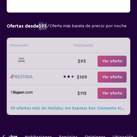
Ofertas desde
$93
/
Oferta más barata de precio por noche
Proveedor
Total noche
$93
Ver oferta
$109
Ver oferta
$115
Ver oferta
39 ofertas más de Holiday Inn Express San Clemente North
Sobre
Habitaciones
Servicios
Opiniones
Ubicación