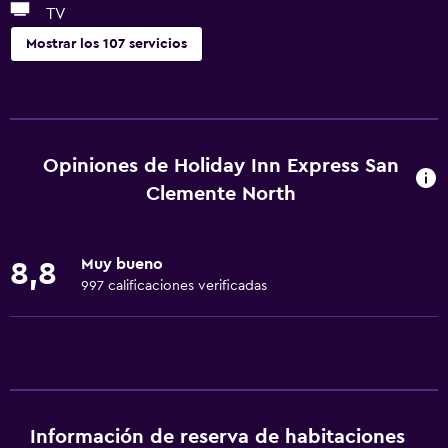
TV
Mostrar los 107 servicios
Accesibilidad y adecuación
Unidad ubicada en la planta baja
Unidad accesible para personas en silla de ruedas
Opiniones de Holiday Inn Express San
Hipoalergénico
Clemente North
Para no fumadores
Almohada sin plumas
Muy bueno
8,8
Áreas designadas para fumadores
997 calificaciones verificadas
Accesibilidad
Ducha adaptada para silla de ruedas
Ascensor
Silla para ducha
Información de reserva de habitaciones
Ascensor disponible