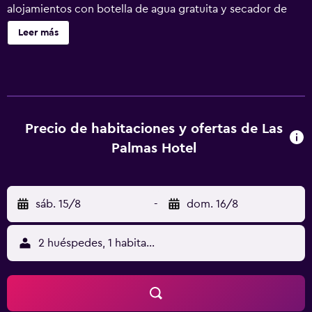
alojamientos con botella de agua gratuita y secador de
pelo. Las camas están vestidas con edredón de plumas y
Leer más
ropa de cama de alta calidad. Se ofrece una televisión de
pantalla plana con canales por cable. Este hotel en San
Felipe ofrece acceso a Internet wifi gratis. Las
habitaciones también incluyen artículos de higiene
personal gratuitos y cortinas opacas. Es posible solicitar
masajes en la habitación y tabla de planchar con plancha.
Precio de habitaciones y ofertas de Las
Se ofrece servicio de limpieza todos los días. En el
Palmas Hotel
alojamiento hay piscina al aire libre y piscina infantil. Otros
servicios de ocio y esparcimiento incluyen gimnasio. No
se permite la entrada a la piscina de niños menores de 8
sáb. 15/8
-
dom. 16/8
años sin la supervisión de un adulto. Se pueden practicar
las actividades de ocio y esparcimiento que se indican
más abajo en las instalaciones o cerca del alojamiento (es
2 huéspedes, 1 habitación
posible que se aplique un recargo).