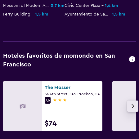
Museum of Modern Art
0,7 km
Civic Center Plaza
1,4 km
Estacionamiento
Ferry Building
1,5 km
Ayuntamiento de San Francisco
1,5 km
Valet parking
Estacionamiento privado
Lavandería
Hoteles favoritos de momondo en San
Lavandería
Francisco
Servicios de lavandería/tintorería
Plancha y tabla de planchar
The Mosser
Zona de trabajo
54 4th Street, San Francisco, CA
3 estrellas
7,6
Fax/fotocopiadora
Escritorio
$74
Actividades