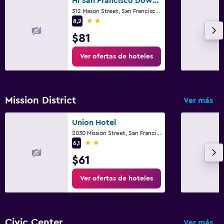
Hi San Francisco Downtown Hostel
312 Mason Street, San Francisco, CA
2 estrellas
8,2
$81
Ver ofertas de hoteles
Mission District
Ver más
Union Hotel
2030 Mission Street, San Francisco, CA
2 estrellas
6,1
$61
Ver ofertas de hoteles
Civic Center
Ver más