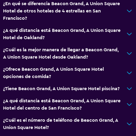
¿En qué se diferencia Beacon Grand, A Union Square
Para no fumadores
Hotel de otros hoteles de 4 estrellas en San
Almohada sin plumas
Francisco?
Plantas superiores accesibles por ascensor
¿A qué distancia está Beacon Grand, A Union Square
Hotel de Oakland?
Sistema de entretenimiento
¿Cuál es la mejor manera de llegar a Beacon Grand,
TV de pantalla plana
A Union Square Hotel desde Oakland?
TV por cable o vía satélite
¿Ofrece Beacon Grand, A Union Square Hotel
Canales de pago
opciones de comida?
Servicio de streaming
¿Tiene Beacon Grand, A Union Square Hotel piscina?
TV
¿A qué distancia está Beacon Grand, A Union Square
Hotel del centro de San Francisco?
Baño
Ducha
¿Cuál es el número de teléfono de Beacon Grand, A
Union Square Hotel?
Secador de pelo