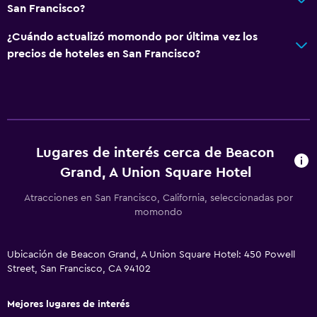
San Francisco?
Armario o clóset
¿Cuándo actualizó momondo por última vez los
precios de hoteles en San Francisco?
General
Habitaciones familiares
Piso de parquet o madera noble
Teléfono
Espacio de almacenamiento
Lugares de interés cerca de Beacon
Grand, A Union Square Hotel
Salud y seguridad
Atracciones en San Francisco, California, seleccionadas por
Limpieza diaria
momondo
Botiquín de primeros auxilios
Detector de monóxido de carbono
Ubicación de Beacon Grand, A Union Square Hotel: 450 Powell
Street, San Francisco, CA 94102
Seguridad las 24 horas
Mejores lugares de interés
Estacionamiento y transporte