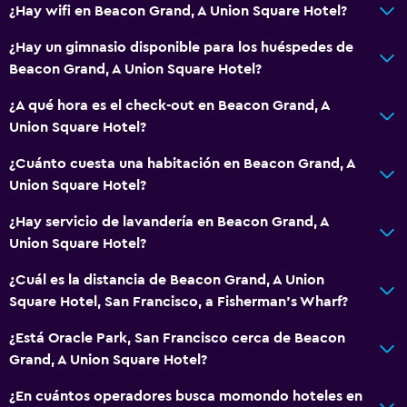
Aseo
¿Hay wifi en Beacon Grand, A Union Square Hotel?
Papel higiénico
¿Hay un gimnasio disponible para los huéspedes de
Baño privado
Beacon Grand, A Union Square Hotel?
¿A qué hora es el check-out en Beacon Grand, A
Comedor
Union Square Hotel?
Restaurante
¿Cuánto cuesta una habitación en Beacon Grand, A
Bar/lounge
Union Square Hotel?
Tetera/cafetera
¿Hay servicio de lavandería en Beacon Grand, A
Nevera
Union Square Hotel?
Cafetera
¿Cuál es la distancia de Beacon Grand, A Union
Square Hotel, San Francisco, a Fisherman's Wharf?
Habitación
¿Está Oracle Park, San Francisco cerca de Beacon
Almohada de plumas
Grand, A Union Square Hotel?
Enchufe cerca de la cama
¿En cuántos operadores busca momondo hoteles en
Despertador