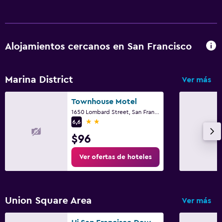
Windsurf
Ideal para familias
Alojamientos cercanos en San Francisco
Cuna/cama nido disponibles
Gimnasio
Marina District
Ver más
Gimnasio
Townhouse Motel
1650 Lombard Street, San Francisco, CA
2 estrellas
6,6
$96
Ver ofertas de hoteles
Union Square Area
Ver más