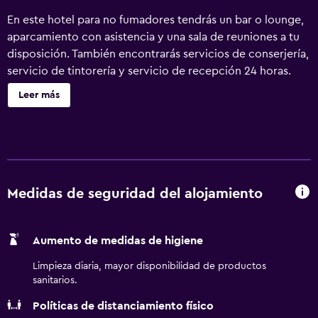
En este hotel para no fumadores tendrás un bar o lounge,
aparcamiento con asistencia y una sala de reuniones a tu
disposición. También encontrarás servicios de conserjería,
servicio de tintorería y servicio de recepción 24 horas.
Beacon Grand, A Union Square Hotel ofrece 418
Leer más
alojamientos con caja fuerte (cabe un portátil) y botella de
agua gratuita. Las camas están vestidas con ropa de cama
de alta calidad. Se ofrece una televisión de pantalla plana
de 55 pulgadas con canales digitales de suscripción y
películas de pago. Los baños están equipados con bañera
o ducha con cabezal de ducha tipo lluvia, artículos de
Medidas de seguridad del alojamiento
higiene personal de diseño, artículos de higiene personal
gratuitos y secador de pelo. Este hotel en San Francisco
Aumento de medidas de higiene
ofrece acceso a Internet wifi gratis con una velocidad de
25 Mbps o más. Los servicios para las personas de
Limpieza diaria, mayor disponibilidad de productos
negocios incluyen escritorio y teléfono. Se ofrece servicio
sanitarios.
de limpieza todos los días. Se pueden practicar las
Políticas de distanciamiento físico
actividades de ocio y esparcimiento que se indican más