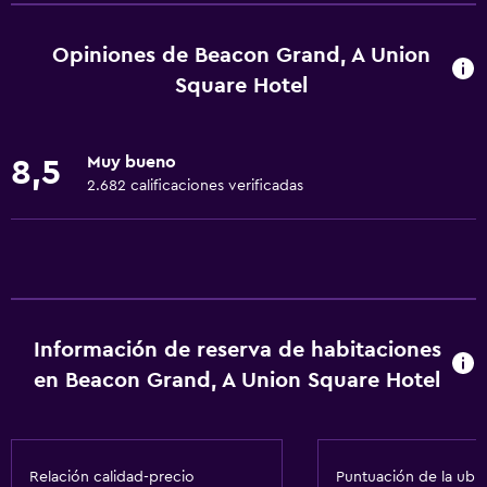
Wifi gratis
Wifi disponible en todas las instalaciones
Opiniones de Beacon Grand, A Union
Internet
Square Hotel
Ropa de cama
Toallas
Muy bueno
8,5
Extinguidor
2.682 calificaciones verificadas
Artículos de aseo gratis
Champú
Alarma de humo
Calefacción
Información de reserva de habitaciones
Gel de ducha
en Beacon Grand, A Union Square Hotel
Aire acondicionado
Papeleras
Acondicionador
Relación calidad-precio
Puntuación de la ubi