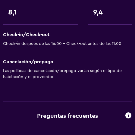
Servicios y facilidades
8,1
9,4
Servicio de despertador
Servicio de conserjería
Check-in/Check-out
Caja fuerte
Check-in después de las 16:00 - Check-out antes de las 11:00
Instalaciones para reuniones
Servicio de habitaciones
Cancelación/prepago
Mostrador de información turística
Las políticas de cancelación/prepago varían según el tipo de
Botella de agua
habitación y el proveedor.
Recepción 24 horas
Accesibilidad y adecuación
Accesibilidad
Preguntas frecuentes
Ascensor
Ascensor disponible