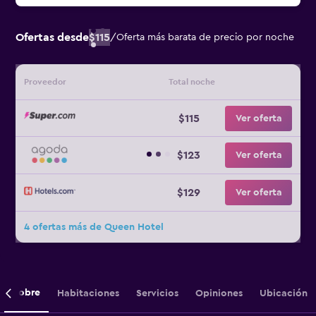
Ofertas desde
$115
/
Oferta más barata de precio por noche
Proveedor
Total noche
$115
Ver oferta
$123
Ver oferta
$129
Ver oferta
4 ofertas más de Queen Hotel
Sobre
Habitaciones
Servicios
Opiniones
Ubicación