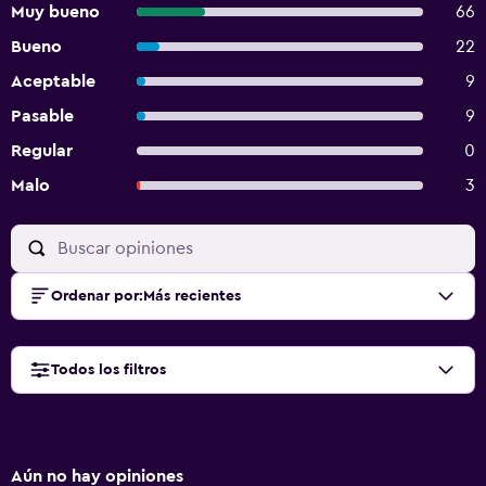
Muy bueno
66
Bueno
22
Aceptable
9
Pasable
9
Regular
0
Malo
3
Ordenar por
:
Más recientes
Todos los filtros
Aún no hay opiniones