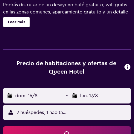
Podrás disfrutar de un desayuno bufé gratuito, wifi gratis
en las zonas comunes, aparcamiento gratuito y un detalle
de bienvenida gratuito. También encontrarás un bar junto
Leer más
a la piscina, un bar-cafetería y una terraza en la azotea.
Queen Hotel ofrece 9 alojamientos, con acceso por
pasillos exteriores y botella de agua gratuita y zapatillas.
Las camas están vestidas con ropa de cama de alta
calidad. Se ofrece televisión digitales. Los baños están
equipados con ducha, artículos de higiene personal de
Precio de habitaciones y ofertas de
diseño, bidé y secador de pelo. Este hotel en San Giovanni
Queen Hotel
Teatino ofrece acceso a Internet wifi gratis. Se ofrece
servicio de limpieza todos los días y es posible solicitar
tabla de planchar con plancha. En el alojamiento hay 2
dom. 16/8
-
lun. 17/8
piscinas al aire libre y 2 bañeras de hidromasaje. Otros
servicios de ocio y esparcimiento incluyen piscina al aire
libre de temporada. Se pueden practicar las actividades
2 huéspedes, 1 habitación
de ocio y esparcimiento que se indican más abajo en las
instalaciones o cerca del alojamiento (es posible que se