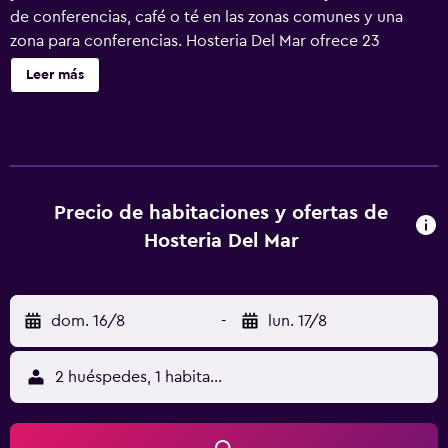
de conferencias, café o té en las zonas comunes y una
zona para conferencias. Hosteria Del Mar ofrece 23
alojamientos con aire acondicionado, minibar y caja
Leer más
fuerte. Todos los alojamientos tienen mobiliario diferente.
Las camas tienen colchones Select Comfort y están
vestidas con sábanas de algodón egipcio, edredón de
plumas y ropa de cama de alta calidad. Se ofrece una
televisión LCD de 32 pulgadas con canales por cable. Los
baños están equipados con ducha y artículos de higiene
Precio de habitaciones y ofertas de
personal gratuitos. Es posible solicitar juegos de cama
Hosteria Del Mar
hipoalergénicos y secador de pelo. Se ofrece servicio de
limpieza todos los días. Se pueden practicar las
actividades de ocio y esparcimiento que se indican más
dom. 16/8
-
lun. 17/8
abajo en las instalaciones o cerca del alojamiento (es
posible que se aplique un recargo).
2 huéspedes, 1 habitación