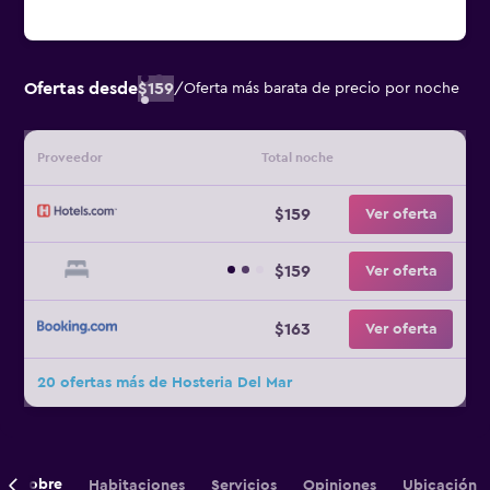
Ofertas desde
$159
/
Oferta más barata de precio por noche
Proveedor
Total noche
$159
Ver oferta
$159
Ver oferta
$163
Ver oferta
20 ofertas más de Hosteria Del Mar
Sobre
Habitaciones
Servicios
Opiniones
Ubicación