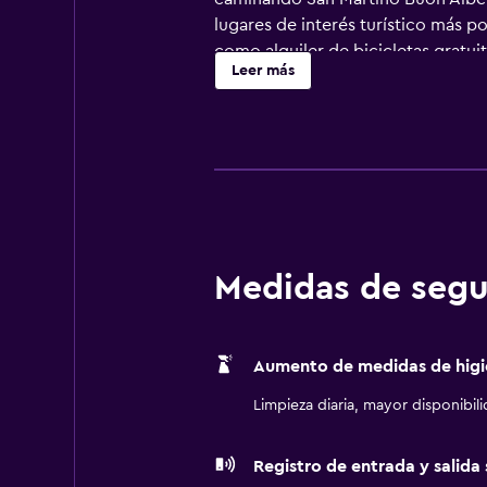
lugares de interés turístico más p
como alquiler de bicicletas gratui
Leer más
ininterrumpidamente y les podrá as
secador de pelo. Aeropuerto de Ve
Gardaland y Valpolicella. Verona 
Medidas de segu
Aumento de medidas de higi
Limpieza diaria, mayor disponibil
Registro de entrada y salida