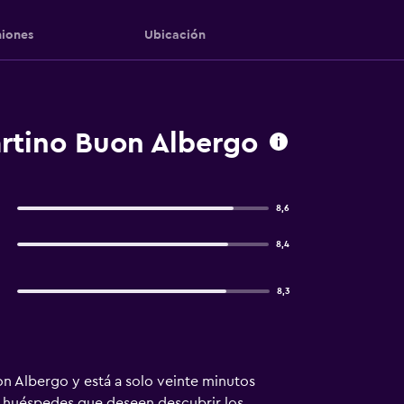
iones
Ubicación
rtino Buon Albergo
8,6
8,4
8,3
n Albergo y está a solo veinte minutos
s huéspedes que deseen descubrir los