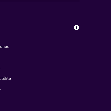
iones
s
atélite
o