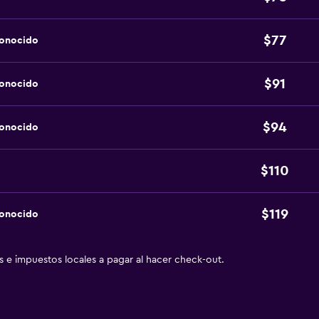
$77
conocido
$91
conocido
$94
conocido
$110
$119
conocido
as e impuestos locales a pagar al hacer check-out.