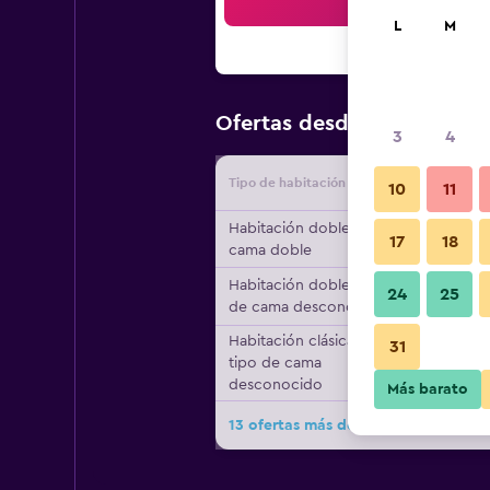
Bus
L
M
$75
Ofertas desde
/
Oferta má
3
4
Tipo de habitación
Proveedo
10
11
Habitación doble, 1
17
18
cama doble
Habitación doble, tipo
24
25
de cama desconocido
Habitación clásica,
31
tipo de cama
desconocido
Más barato
13 ofertas más de Best Western Hote