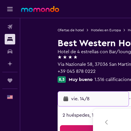
Vuelos
Ofertas de hotel
Hoteles en Europa
Ho
Alojamientos
Best Western Ho
Autos
Hotel de 4 estrellas con Bar/loun
4 estrellas
Planifica con IA
Via Nazionale 58, 37036 San Mart
+39 045 878 0222
Muy bueno
1.516 calificacion
8,3
Trips
Español
vie. 14/8
-
2 huéspedes, 1 habitación