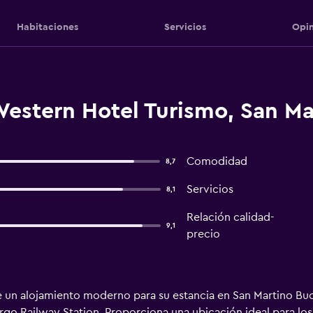
Habitaciones
Servicios
Opin
Western Hotel Turismo, San Ma
Comodidad
8,7
Servicios
8,1
Relación calidad-
9,1
precio
 un alojamiento moderno para su estancia en San Martino Buo
go Railway Station. Proporciona una ubicación ideal para lo