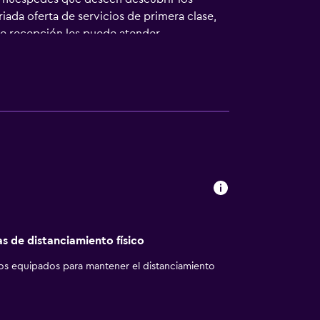
iada oferta de servicios de primera clase,
 de recepción les puede atender
 con luminosas habitaciones provistas de un
rismo, igual que región vinícola de Soave,
l.
as de distanciamiento físico
los equipados para mantener el distanciamiento