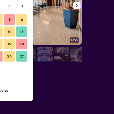
S
D
5
6
12
13
1/50
Otros
19
20
26
27
rellas