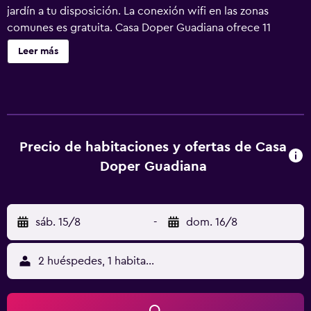
jardín a tu disposición. La conexión wifi en las zonas
comunes es gratuita. Casa Doper Guadiana ofrece 11
alojamientos, con acceso por pasillos exteriores y
Leer más
ventilador de techo. Los huéspedes pueden navegar por
la web gracias a nuestro acceso a Internet wifi gratis
(velocidad: 100 Mbps o más (para 1 o 2 personas, o hasta 6
dispositivos)). Los baños están equipados con ducha con
cabezal de ducha tipo lluvia. Se ofrece servicio de
limpieza todos los días.
Precio de habitaciones y ofertas de Casa
Doper Guadiana
sáb. 15/8
-
dom. 16/8
2 huéspedes, 1 habitación