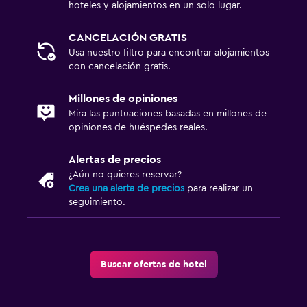
hoteles y alojamientos en un solo lugar.
Traslado al aeropuerto (con cargos)
Estacionamiento gratuito
CANCELACIÓN GRATIS
Estacionamiento privado
Usa nuestro filtro para encontrar alojamientos
con cancelación gratis.
Servicio de traslado (cargo adicional)
Millones de opiniones
Aire libre
Mira las puntuaciones basadas en millones de
opiniones de huéspedes reales.
Sillas de playa
Comedor al aire libre
Alertas de precios
¿Aún no quieres reservar?
Muebles de exterior
Crea una alerta de precios
para realizar un
Jardín
seguimiento.
Servicios y facilidades
Acceso con llave
Buscar ofertas de hotel
Masaje de pies
Capilla/templo