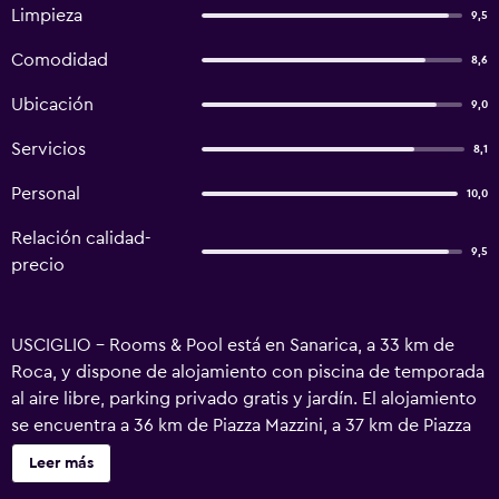
Limpieza
9,5
Comodidad
8,6
Ubicación
9,0
Servicios
8,1
Personal
10,0
Relación calidad-
9,5
precio
USCIGLIO - Rooms & Pool está en Sanarica, a 33 km de
Roca, y dispone de alojamiento con piscina de temporada
al aire libre, parking privado gratis y jardín. El alojamiento
se encuentra a 36 km de Piazza Mazzini, a 37 km de Piazza
Sant'Oronzo y a 16 km de Gruta de Zinzulusa. Las
Leer más
habitaciones tienen aire acondicionado, vistas a la piscina,