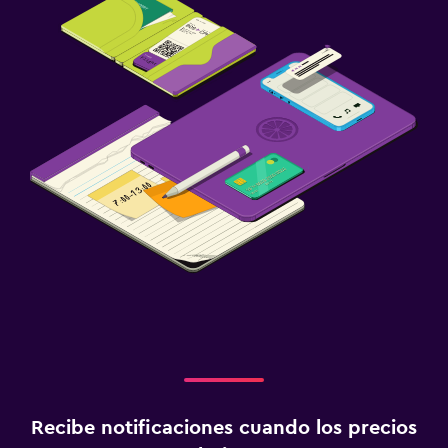
Salud y seguridad
Botiquín de primeros auxilios
Detector de monóxido de carbono
Ideal para familias
Cuna/cama nido disponibles
Barreras de seguridad para niños
Zona de trabajo
Escritorio
Comedor
Minibar
Recibe notificaciones cuando los precios
Gimnasio