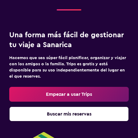
Check-in/check-out privado
Habitación
Una forma más fácil de gestionar
Enchufe cerca de la cama
tu viaje a Sanarica
Perchero
Armario o clóset
Hacemos que sea súper fácil planificar, organizar y viajar
con los amigos o la familia. Trips es gratis y está
disponible para su uso independientemente del lugar en
Sistema de entretenimiento
el que reserves.
TV de pantalla plana
TV
Empezar a usar Trips
Lavandería
Buscar mis reservas
Lavandería
Plancha y tabla de planchar