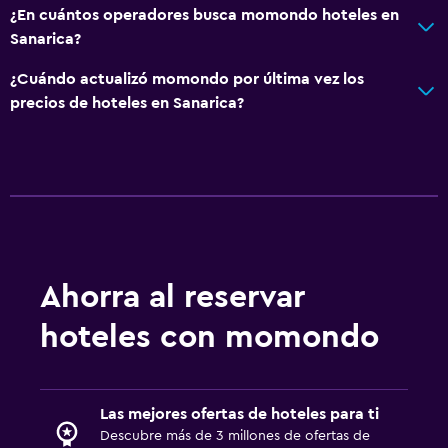
¿En cuántos operadores busca momondo hoteles en
Actividades
Sanarica?
Buceo
¿Cuándo actualizó momondo por última vez los
Bingo
precios de hoteles en Sanarica?
Clases de cocina
Paseos a caballo
Bolera
Piscina y spa
Masajes
Ahorra al reservar
Piscina climatizada
hoteles con momondo
Piscina al aire libre
Piscina con vista
Las mejores ofertas de hoteles para ti
Estacionamiento y transporte
Descubre más de 3 millones de ofertas de