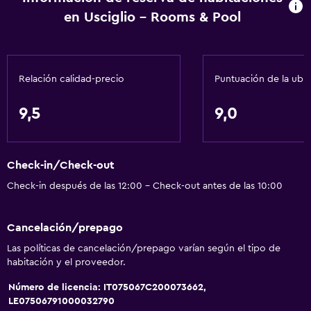
en Usciglio - Rooms & Pool
Gel de ducha
Aire acondicionado
Papeleras
Relación calidad-precio
Puntuación de la ubi
General
9,5
9,0
Vista al jardín
Vista al patio interior
Check-in/Check-out
Habitaciones insonorizadas
Check-in después de las 12:00 - Check-out antes de las 10:00
Insonorización
Vista a punto de interés
Cancelación/prepago
Piso de mosaico/mármol
Las políticas de cancelación/prepago varían según el tipo de
Vista a la piscina
habitación y el proveedor.
Espacio de almacenamiento
Número de licencia: IT075067C200073662,
LE07506791000032790