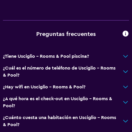
Baño
Ducha
Bidé
Secador de pelo
Preguntas frecuentes
Aseo
Papel higiénico
¿Tiene Usciglio - Rooms & Pool piscina?
Baño privado
¿Cuál es el número de teléfono de Usciglio - Rooms
& Pool?
Accesibilidad y adecuación
Unidad ubicada en la planta baja
¿Hay wifi en Usciglio - Rooms & Pool?
Habitación hipoalergénica
¿A qué hora es el check-out en Usciglio - Rooms &
Para no fumadores
Pool?
Almohada sin plumas
¿Cuánto cuesta una habitación en Usciglio - Rooms
Entrada privada
& Pool?