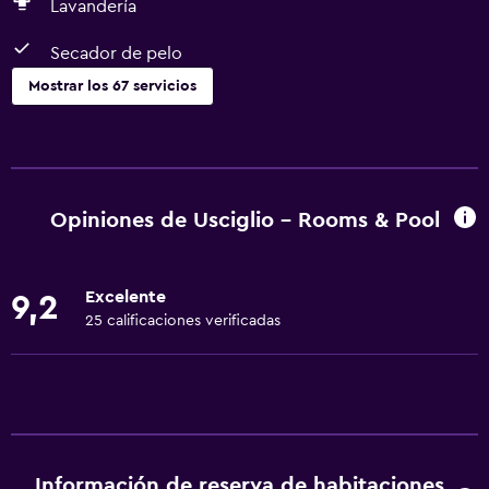
Lavandería
Secador de pelo
Mostrar los 67 servicios
Servicios básicos
Wifi gratis
Wifi disponible en todas las instalaciones
Opiniones de Usciglio - Rooms & Pool
Internet
Ropa de cama
Excelente
9,2
Toallas
25 calificaciones verificadas
Extinguidor
Artículos de aseo gratis
Champú
Alarma de humo
Información de reserva de habitaciones
Adaptador