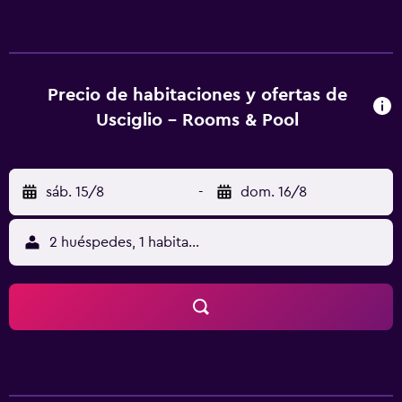
armario y wifi gratis. En el hostal o pensión, las
habitaciones cuentan con escritorio, TV de pantalla plana,
baño privado, ropa de cama y toallas. Todas las
habitaciones cuentan con minibar. Castello di Otranto está
a 21 km del alojamiento, y Otranto Porto está a 22 km. El
Precio de habitaciones y ofertas de
aeropuerto (Aeropuerto de Apulia) está a 77 km, y el
Usciglio - Rooms & Pool
alojamiento ofrece servicio de traslado de pago para ir o
volver del aeropuerto.
sáb. 15/8
-
dom. 16/8
2 huéspedes, 1 habitación