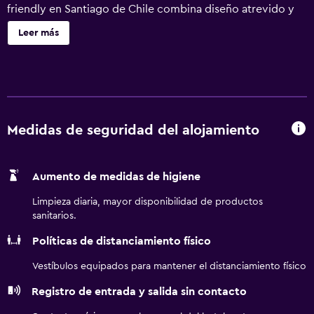
friendly en Santiago de Chile combina diseño atrevido y
una paleta de colores vibrante, creando un ambiente
Leer más
sofisticado que atrae a los curiosos. Disfrute de la
gastronomía local de NoSo y de la cocina Nikkei en Karai
by Mitsuharu, o relájese en Red2One, nuestro bar en el
rooftop con vistas panorámicas de la cordillera de los
Andes y la ciudad de Santiago de Chile. Nuestras 196
habitaciones están diseñadas con mobiliario elegante y
Medidas de seguridad del alojamiento
decoración intrigante, reflejando el estilo único de
nuestros huéspedes.
Aumento de medidas de higiene
Limpieza diaria, mayor disponibilidad de productos
sanitarios.
Políticas de distanciamiento físico
Vestíbulos equipados para mantener el distanciamiento físico
Registro de entrada y salida sin contacto