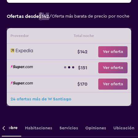
Ofertas desde
$142
/
Oferta más barata de precio por noche
Proveedor
Total noche
$142
Ver oferta
$151
Ver oferta
$170
Ver oferta
24 ofertas más de W Santiago
Sobre
Habitaciones
Servicios
Opiniones
Ubicación