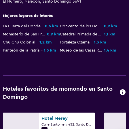
Desayuno en la habitación
El Numero, Malecon, Santo Domingo 3691
Tetera/cafetera
Mejores lugares de interés
Cafetera
La Puerta del Conde
0,6 km
Convento de los Dominicos
0,9 km
Monasterio de San Francisco
0,9 km
Catedral Primada de América
1,1 km
General
Chu Chu Colonial
1,2 km
Fortaleza Ozama
1,3 km
Habitaciones familiares
Panteón de la Patria
1,3 km
Museo de las Casas Reales
1,4 km
Posibilidad de habitaciones conectadas
Vista a punto de interés
Vista a la piscina
Espacio de almacenamiento
Hoteles favoritos de momondo en Santo
Vista a una calle tranquila
Domingo
Vista al mar
Pantuflas
Hotel Merey
Teléfono
Calle Santome # 452, Santo Domingo
Piso de mosaico/mármol