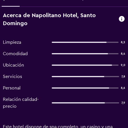
Acerca de Napolitano Hotel, Santo
Domingo
Limpieza
8,2
Comodidad
8,4
Ubicación
9,0
Servicios
7,8
Personal
8,6
Relación calidad-
7,9
precio
Este hotel dispone de spa completo, un casino y una