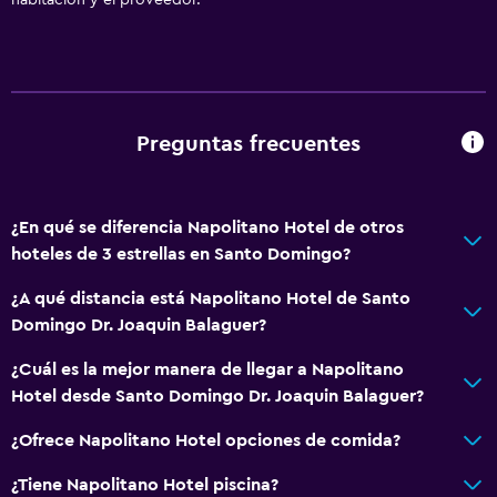
Aire acondicionado
Wifi gratis
Ropa de cama
Toallas
Preguntas frecuentes
Champú
Adaptador
¿En qué se diferencia Napolitano Hotel de otros
Gel de ducha
hoteles de 3 estrellas en Santo Domingo?
Papeleras
¿A qué distancia está Napolitano Hotel de Santo
Acondicionador
Domingo Dr. Joaquin Balaguer?
¿Cuál es la mejor manera de llegar a Napolitano
Accesibilidad y adecuación
Hotel desde Santo Domingo Dr. Joaquin Balaguer?
Almohada sin plumas
¿Ofrece Napolitano Hotel opciones de comida?
Áreas designadas para fumadores
Entrada privada
¿Tiene Napolitano Hotel piscina?