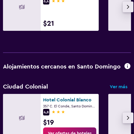
3 estrellas
6,4
Actividades
$21
Tienda de regalos
Ecoturismo
Acceso a la playa
Bicicletas
Casino
Alojamientos cercanos en Santo Domingo
Karaoke
Windsurf
Ciudad Colonial
Ver más
Sala de fiestas
Hotel Colonial Blanco
Compras
357 C. El Conde, Santo Domingo
3 estrellas
4,8
Piscina y spa
$19
Spa
Ver ofertas de hoteles