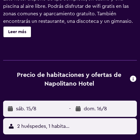
piscina al aire libre. Podrás disfrutar de wifi gratis en las
zonas comunes y aparcamiento gratuito. También
encontrarás un restaurante, una discoteca y un gimnasio.
Napolitano Hotel ofrece 65 alojamientos con aire
Leer más
acondicionado, minibar y caja fuerte. Las camas están
vestidas con edredón de plumas. Se ofrece televisión por
cable. Los baños están equipados con bañera o ducha con
cabezal de ducha tipo lluvia, artículos de higiene personal
de diseño, artículos de higiene personal gratuitos y
secador de pelo. Los huéspedes pueden navegar por la
Precio de habitaciones y ofertas de
web gracias a nuestro acceso a Internet wifi gratis. Los
Napolitano Hotel
servicios para las personas de negocios incluyen
escritorio y periódicos gratuitos, además de teléfono; las
llamadas locales, de larga distancia e internacionales son
sáb. 15/8
-
dom. 16/8
gratuitas (pueden existir restricciones). Las habitaciones
también incluyen botella de agua gratuita y cortinas
opacas. Se ofrece servicio de limpieza todos los días y es
2 huéspedes, 1 habitación
posible solicitar tabla de planchar con plancha. Los