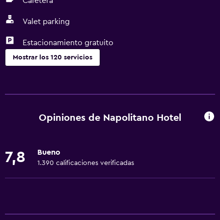
Cafetera
Valet parking
Estacionamiento gratuito
Mostrar los 120 servicios
Servicios y facilidades
Cajero automático/banco
Centro de negocios
Opiniones de Napolitano Hotel
Renta de autos
Servicio de conserjería
Bueno
7,8
Cambio de divisas
1.390 calificaciones verificadas
Instalaciones para reuniones
Servicio de habitaciones
Mostrador de información turística