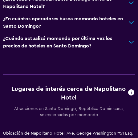
Gorro de baño
Napolitano Hotel?
Tina de baño
¿En cuántos operadores busca momondo hoteles en
Aseo
Santo Domingo?
Papel higiénico
¿Cuándo actualizó momondo por última vez los
Cepillo de dientes
precios de hoteles en Santo Domingo?
Comedor
Copas
Almuerzos para llevar
Lugares de interés cerca de Napolitano
Menús para dietas especiales (bajo petición)
Hotel
Restaurante
Atracciones en Santo Domingo, República Dominicana,
Bar/lounge
seleccionadas por momondo
La comida se puede entregar en el alojamiento
Minibar
Ubicación de Napolitano Hotel: Ave. George Washington #51 Esq.