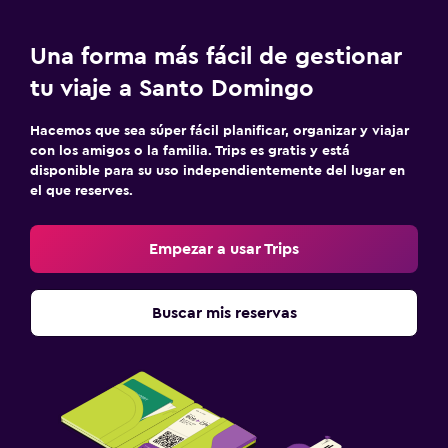
Jardín
Una forma más fácil de gestionar
Terraza/patio
tu viaje a Santo Domingo
Terraza
Hacemos que sea súper fácil planificar, organizar y viajar
Zona de trabajo
con los amigos o la familia. Trips es gratis y está
disponible para su uso independientemente del lugar en
Fax/fotocopiadora
el que reserves.
Escritorio
Empezar a usar Trips
Ideal para familias
Cuna/cama nido disponibles
Buscar mis reservas
Comidas para niños
Gimnasio
Gimnasio