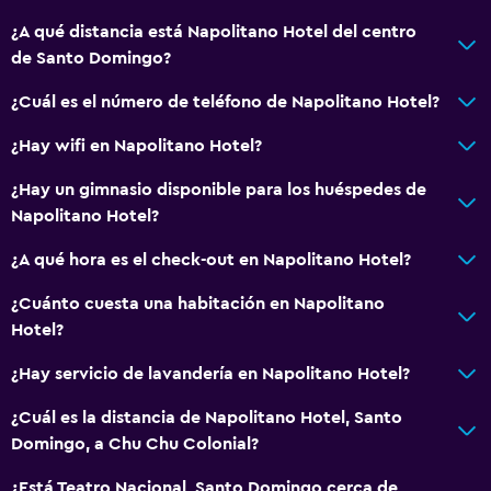
Habitaciones para no fumadores disponibles
¿A qué distancia está Napolitano Hotel del centro
Accesibilidad
de Santo Domingo?
Ascensor
¿Cuál es el número de teléfono de Napolitano Hotel?
Ascensor disponible
¿Hay wifi en Napolitano Hotel?
Estacionamiento accesible
¿Hay un gimnasio disponible para los huéspedes de
Plantas superiores accesibles por ascensor
Napolitano Hotel?
Plantas superiores accesibles por escaleras
¿A qué hora es el check-out en Napolitano Hotel?
Baño
¿Cuánto cuesta una habitación en Napolitano
Secador de pelo
Hotel?
Baño público
¿Hay servicio de lavandería en Napolitano Hotel?
Albornoz
¿Cuál es la distancia de Napolitano Hotel, Santo
Baño privado
Domingo, a Chu Chu Colonial?
Ducha
¿Está Teatro Nacional, Santo Domingo cerca de