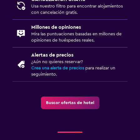
Plancha para pantalones
Usa nuestro filtro para encontrar alojamientos
con cancelación gratis.
Plancha y tabla de planchar
Millones de opiniones
Habitación
Mira las puntuaciones basadas en millones de
opiniones de huéspedes reales.
Enchufe cerca de la cama
Sofá cama
Alertas de precios
¿Aún no quieres reservar?
Perchero
Crea una alerta de precios
para realizar un
Armario o clóset
seguimiento.
Sistema de entretenimiento
TV de pantalla plana
Buscar ofertas de hotel
TV por cable o vía satélite
TV
Aire libre