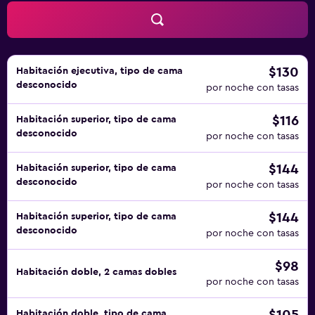
servicios de ocio y esparcimiento en este hotel incluyen
una piscina al aire libre, sauna y gimnasio. Se pueden
practicar las actividades de ocio y esparcimiento que se
indican más abajo en las instalaciones o cerca del
alojamiento (es posible que se aplique un recargo).
$130
Habitación ejecutiva, tipo de cama
desconocido
por noche con tasas
$116
Habitación superior, tipo de cama
desconocido
por noche con tasas
$144
Habitación superior, tipo de cama
desconocido
por noche con tasas
$144
Habitación superior, tipo de cama
desconocido
por noche con tasas
$98
Habitación doble, 2 camas dobles
por noche con tasas
Habitación doble, tipo de cama