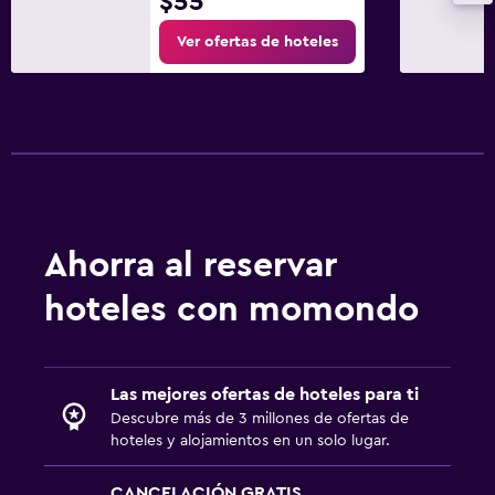
$55
Valet parking
Ver ofertas de hoteles
Salud y seguridad
Limpieza diaria
Cámaras CCTV en zonas comunes
Cámaras CCTV en el exterior
Seguridad las 24 horas
Botiquín de primeros auxilios
Ahorra al reservar
Detector de monóxido de carbono
hoteles con momondo
Caja fuerte
Lavandería
Las mejores ofertas de hoteles para ti
Lavandería
Descubre más de 3 millones de ofertas de
hoteles y alojamientos en un solo lugar.
Servicio de planchado
Servicios de lavandería/tintorería
CANCELACIÓN GRATIS