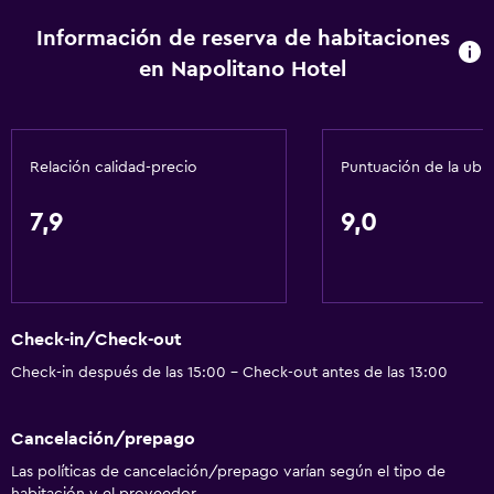
Acceso con llave
Información de reserva de habitaciones
Acceso con tarjeta
en Napolitano Hotel
Masaje de pies
Check-in/check-out privado
Recepción 24 horas
Relación calidad-precio
Puntuación de la ubi
Caja fuerte
Botella de agua
7,9
9,0
Servicios básicos
Dispositivo hotspot móvil
Check-in/Check-out
Wifi disponible en todas las instalaciones
Check-in después de las 15:00 - Check-out antes de las 13:00
Internet
Extinguidor
Cancelación/prepago
Artículos de aseo gratis
Las políticas de cancelación/prepago varían según el tipo de
Alarma de humo
habitación y el proveedor.